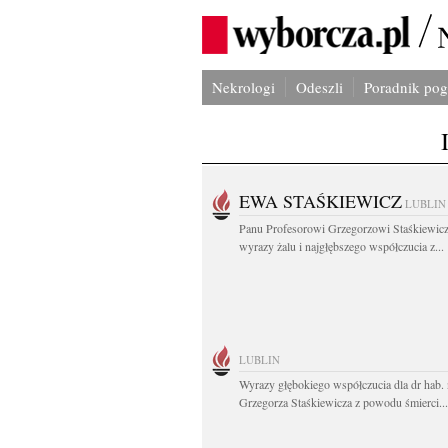
Nekrologi
Odeszli
Poradnik po
EWA STAŚKIEWICZ
LUBLIN
Panu Profesorowi Grzegorzowi Staśkiewic
wyrazy żalu i najgłębszego współczucia z...
LUBLIN
Wyrazy głębokiego współczucia dla dr hab. 
Grzegorza Staśkiewicza z powodu śmierci...