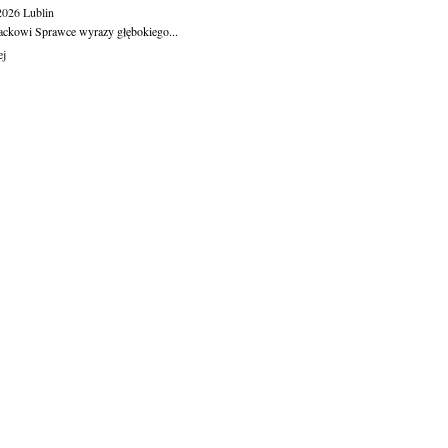
.2026
Lublin
ackowi Sprawce wyrazy głębokiego...
ej