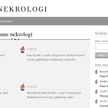
grzebowy
Inne nekrologi
Szukaj
Imię i naz
LUBLIN
zowi
Panu dr hab. n. med. Grzegorzowi Staśkiewiczowi
wyrazy głębokiego współczucia z powodu...
INNE NE
Ewa St
Panu P
03.08
Panu d
LUBLIN
31.07
n. med.
Naszemu Koledze dr hab. n. med. Grzegorzowi
Wyrazy
Staśkiewiczowi wyrazy głębokiego żalu i...
31.07
Naszem