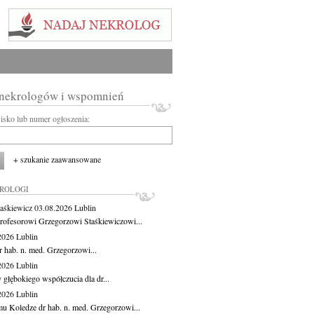
 nekrologów i wspomnień
wisko lub numer ogłoszenia:
+ szukanie zaawansowane
KROLOGI
aśkiewicz
03.08.2026
Lublin
rofesorowi Grzegorzowi Staśkiewiczowi...
.2026
Lublin
r hab. n. med. Grzegorzowi...
.2026
Lublin
 głębokiego współczucia dla dr...
.2026
Lublin
u Koledze dr hab. n. med. Grzegorzowi...