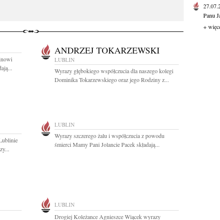
27.07
Panu J
+ więc
ANDRZEJ TOKARZEWSKI
inowi
LUBLIN
ją...
Wyrazy głębokiego współczucia dla naszego kolegi
Dominika Tokarzewskiego oraz jego Rodziny z...
LUBLIN
Wyrazy szczerego żalu i współczucia z powodu
Lublinie
śmierci Mamy Pani Jolancie Pacek składają...
y...
LUBLIN
Drogiej Koleżance Agnieszce Wiącek wyrazy