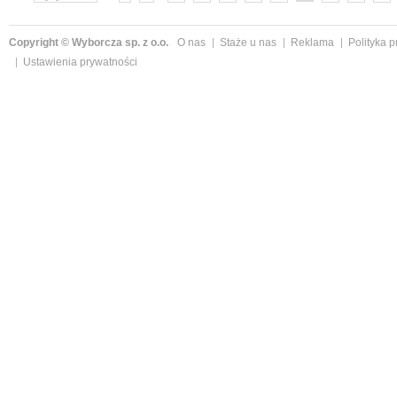
»
Copyright © Wyborcza sp. z o.o.
O nas
Staże u nas
Reklama
Polityka 
Ustawienia prywatności