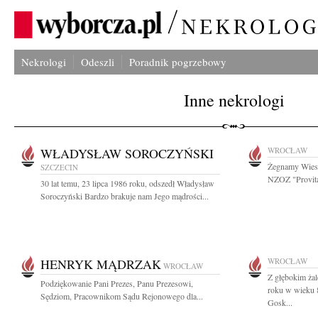
Nekrologi
Odeszli
Poradnik pogrzebowy
Inne nekrologi
WŁADYSŁAW SOROCZYŃSKI
WROCŁAW
Żegnamy Wiesł
SZCZECIN
NZOZ "Provita
30 lat temu, 23 lipca 1986 roku, odszedł Władysław
Soroczyński Bardzo brakuje nam Jego mądrości...
HENRYK MĄDRZAK
WROCŁAW
WROCŁAW
Z głębokim ża
Podziękowanie Pani Prezes, Panu Prezesowi,
roku w wieku 8
Sędziom, Pracownikom Sądu Rejonowego dla...
Gosk...