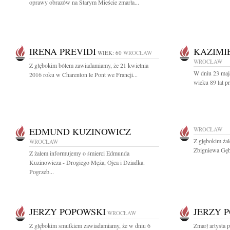
oprawy obrazów na Starym Mieście zmarła...
IRENA PREVIDI
KAZIMI
WIEK: 60
WROCŁAW
WROCŁAW
Z głębokim bólem zawiadamiamy, że 21 kwietnia
W dniu 23 maj
2016 roku w Charenton le Pont we Francji...
wieku 89 lat p
EDMUND KUZINOWICZ
WROCŁAW
Z głębokim ża
WROCŁAW
Zbigniewa Gęb
Z żalem informujemy o śmierci Edmunda
Kuzinowicza - Drogiego Męża, Ojca i Dziadka.
Pogrzeb...
JERZY POPOWSKI
JERZY 
WROCŁAW
Z głębokim smutkiem zawiadamiamy, że w dniu 6
Zmarł artysta