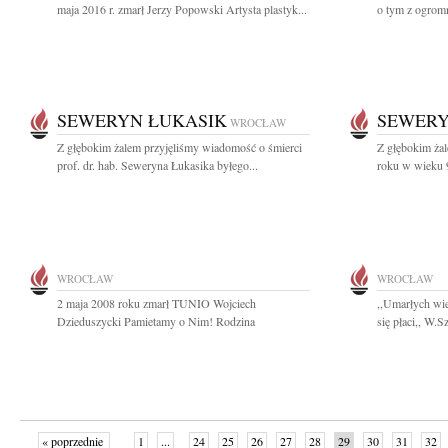
maja 2016 r. zmarł Jerzy Popowski Artysta plastyk...
o tym z ogrom
SEWERYN ŁUKASIK
SEWERY
WROCŁAW
Z głębokim żalem przyjęliśmy wiadomość o śmierci
Z głębokim ża
prof. dr. hab. Seweryna Łukasika byłego...
roku w wieku 97
WROCŁAW
WROCŁAW
2 maja 2008 roku zmarł TUNIO Wojciech
,,Umarłych wie
Dzieduszycki Pamietamy o Nim! Rodzina
się płaci,, W.
« poprzednie
1
...
24
25
26
27
28
29
30
31
32