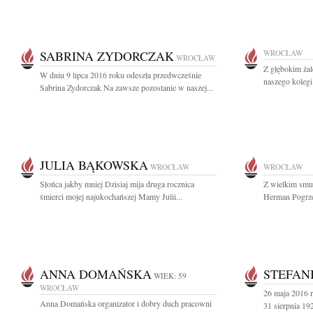
SABRINA ZYDORCZAK
WROCŁAW
WROCŁAW
Z głębokim ża
W dniu 9 lipca 2016 roku odeszła przedwcześnie
naszego kolegi
Sabrina Zydorczak Na zawsze pozostanie w naszej...
JULIA BĄKOWSKA
WROCŁAW
WROCŁAW
Słońca jakby mniej Dzisiaj mija druga rocznica
Z wielkim smu
śmierci mojej najukochańszej Mamy Julii...
Herman Pogrzeb
ANNA DOMAŃSKA
STEFAN
WIEK: 59
WROCŁAW
26 maja 2016 r
Anna Domańska organizator i dobry duch pracowni
31 sierpnia 19