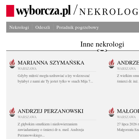
Nekrologi
Odeszli
Poradnik pogrzebowy
Inne nekrologi
MARIANNA SZYMAŃSKA
ANDRZE
WARSZAWA
WARSZAWA
Gdyby miłość mogła uzdrawiać a łzy wskrzeszać
Z wielkim smu
byłabyś z nami ale Ty jesteś tylko w snach Mija 7...
śmierci dr. in
ANDRZEJ PERZANOWSKI
MAŁGOR
WARSZAWA
WARSZAWA
Z głębokim smutkiem i niedowierzaniem
27 lipca 2026 
zawiadamiamy o śmierci dr n. med. Andrzeja
Małgorzata Sz
Perzanowskiego...