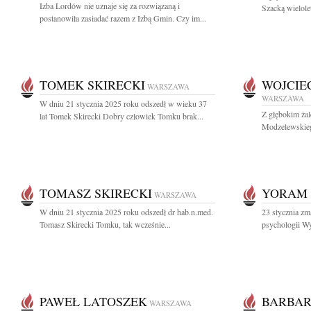
Izba Lordów nie uznaje się za rozwiązaną i
Szacką wielole
postanowiła zasiadać razem z Izbą Gmin. Czy im...
TOMEK SKIRECKI
WOJCIE
WARSZAWA
WARSZAWA
W dniu 21 stycznia 2025 roku odszedł w wieku 37
Z głębokim żal
lat Tomek Skirecki Dobry człowiek Tomku brak...
Modzelewskieg
TOMASZ SKIRECKI
YORAM 
WARSZAWA
W dniu 21 stycznia 2025 roku odszedł dr hab.n.med.
23 stycznia zm
Tomasz Skirecki Tomku, tak wcześnie...
psychologii W
PAWEŁ LATOSZEK
BARBAR
WARSZAWA