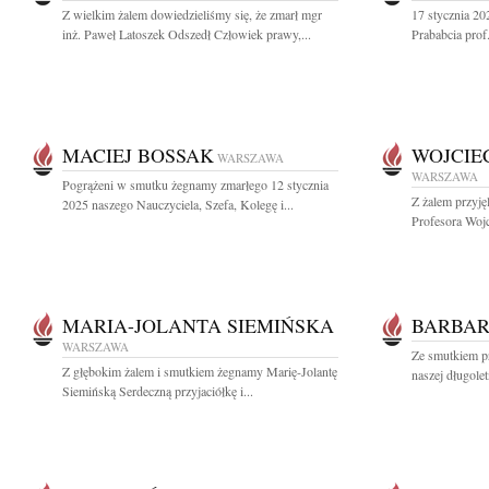
Z wielkim żalem dowiedzieliśmy się, że zmarł mgr
17 stycznia 20
inż. Paweł Latoszek Odszedł Człowiek prawy,...
Prababcia prof
MACIEJ BOSSAK
WOJCIE
WARSZAWA
WARSZAWA
Pogrążeni w smutku żegnamy zmarłego 12 stycznia
Z żalem przyj
2025 naszego Nauczyciela, Szefa, Kolegę i...
Profesora Woj
MARIA-JOLANTA SIEMIŃSKA
BARBAR
WARSZAWA
Ze smutkiem p
Z głębokim żalem i smutkiem żegnamy Marię-Jolantę
naszej długolet
Siemińską Serdeczną przyjaciółkę i...