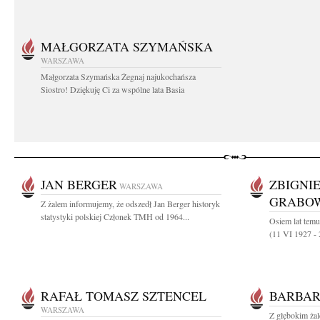
MAŁGORZATA SZYMAŃSKA
WARSZAWA
Małgorzata Szymańska Żegnaj najukochańsza
Siostro! Dziękuję Ci za wspólne lata Basia
JAN BERGER
ZBIGNI
WARSZAWA
GRABO
Z żalem informujemy, że odszedł Jan Berger historyk
statystyki polskiej Członek TMH od 1964...
Osiem lat tem
(11 VI 1927 - 
RAFAŁ TOMASZ SZTENCEL
BARBAR
WARSZAWA
Z głębokim żal