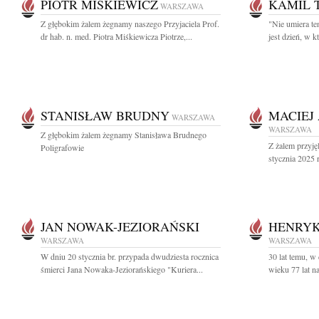
PIOTR MIŚKIEWICZ
KAMIL 
WARSZAWA
Z głębokim żalem żegnamy naszego Przyjaciela Prof.
"Nie umiera te
dr hab. n. med. Piotra Miśkiewicza Piotrze,...
jest dzień, w
STANISŁAW BRUDNY
MACIEJ
WARSZAWA
WARSZAWA
Z głębokim żalem żegnamy Stanisława Brudnego
Z żalem przyję
Poligrafowie
stycznia 2025 r
JAN NOWAK-JEZIORAŃSKI
HENRYK
WARSZAWA
WARSZAWA
W dniu 20 stycznia br. przypada dwudziesta rocznica
30 lat temu, w
śmierci Jana Nowaka-Jeziorańskiego "Kuriera...
wieku 77 lat n