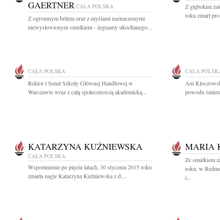
GAERTNER
CAŁA POLSKA
Z głębokim ża
roku zmarł prof
Z ogromnym bólem oraz z myślami naznaczonymi
niewysłowionym smutkiem - żegnamy ukochanego...
CAŁA POLSKA
CAŁA POLSK
Rektor i Senat Szkoły Głównej Handlowej w
Ani Kłoczowsk
Warszawie wraz z całą społecznością akademicką...
powodu śmierci
KATARZYNA KUŹNIEWSKA
MARIA 
CAŁA POLSKA
Ze smutkiem z
Wspomnienie po pięciu latach, 30 stycznia 2015 roku
roku, w Redmo
zmarła nagle Katarzyna Kuźniewska z d....
i...