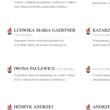
Z żalem i smutkiem przyjęliśmy wiadomość o śmierci
Basta lekarz, 
Jana Tadeusza Pawlaka społecznika, polityka,...
LUDWIKA MARIA GAERTNER
KATARZ
CAŁA POLSKA
CAŁA POLSK
Pragniemy bardzo serdecznie podziękować
Wspomnienie po
wszystkim, którzy tak licznie uczestniczyli w...
zmarła nagle K
IWONA PAULEWICZ
CAŁA POLSKA
CAŁA POLSK
Z głębokim żalem zawiadamiamy, że w dniu 7 lutego
Z sercem pełny
2020 r. odeszła Iwona Katarzyna Paulewicz...
zawiadamiamy, 
HENRYK ANDRZEJ
ANDRZE