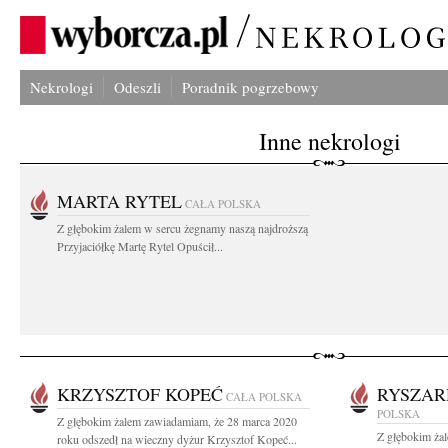
Nekrologi
Odeszli
Poradnik pogrzebowy
Inne nekrologi
MARTA RYTEL
CAŁA POLSKA
Z głębokim żalem w sercu żegnamy naszą najdroższą
Przyjaciółkę Martę Rytel Opuścił...
KRZYSZTOF KOPEĆ
RYSZAR
CAŁA POLSKA
POLSKA
Z głębokim żalem zawiadamiam, że 28 marca 2020
Z głębokim ża
roku odszedł na wieczny dyżur Krzysztof Kopeć...