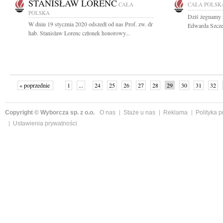
STANISŁAW LORENC
CAŁA
CAŁA POLSK
POLSKA
Dziś żegnamy z
W dniu 19 stycznia 2020 odszedł od nas Prof. zw. dr
Edwarda Szczep
hab. Stanisław Lorenc członek honorowy...
« poprzednie
1
...
24
25
26
27
28
29
30
31
32
»
Copyright © Wyborcza sp. z o.o.
O nas
Staże u nas
Reklama
Polityka 
Ustawienia prywatności