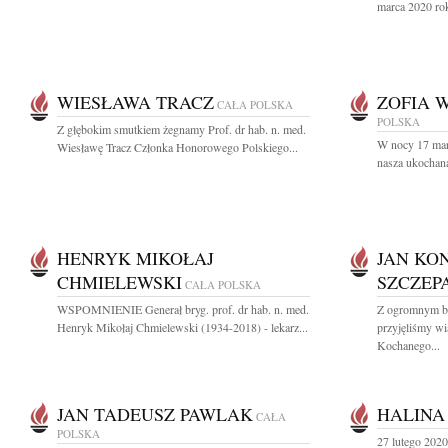
marca 2020 rok
WIESŁAWA TRACZ
ZOFIA 
CAŁA POLSKA
POLSKA
Z głębokim smutkiem żegnamy Prof. dr hab. n. med.
W nocy 17 mar
Wiesławę Tracz Członka Honorowego Polskiego...
nasza ukochana
HENRYK MIKOŁAJ
JAN KO
CHMIELEWSKI
SZCZEP
CAŁA POLSKA
WSPOMNIENIE Generał bryg. prof. dr hab. n. med.
Z ogromnym bó
Henryk Mikołaj Chmielewski (1934-2018) - lekarz...
przyjęliśmy w
Kochanego...
JAN TADEUSZ PAWLAK
HALINA
CAŁA
POLSKA
27 lutego 2020