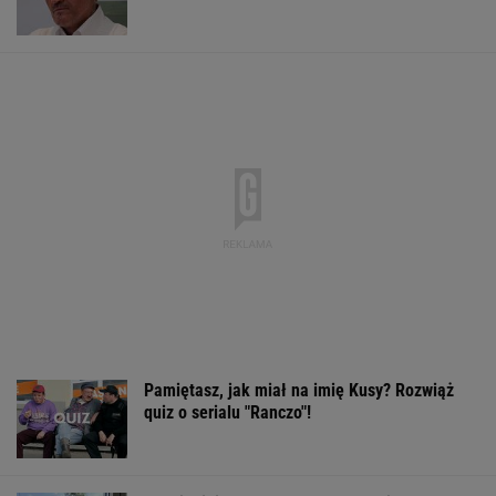
Pamiętasz, jak miał na imię Kusy? Rozwiąż
quiz o serialu "Ranczo"!
Malują linie na oknach. Dlaczego jest to
zalecane i do czego to służy?
Dron nie wysadził samolotów w Lipsku.
Ujawniono powód