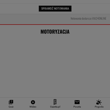
Jak teraz kupuje się nowy samochód w
Polsce? Rozmawiamy z ekspertem
MATERIAŁ PROMOCYJNY
300 godzin malowano to Porsche. Jest
wyjątkowe
Quiz
Wideo
Gazeta.pl
Poczta
Pogoda
Radar wykrył lawinę wykroczeń. W 40