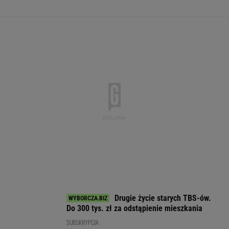
WALUTY I GIEŁDA
EUR
USD
CHF
GBP
WIG
4,3025
3,7264
4,6027
5,0291
151 918,83
0,06%
0,2%
-0,01%
0,23%
0,09%
SPRAWDŹ NOTOWANIA
Notowania dostarcza VIA24ONLINE
MOTORYZACJA