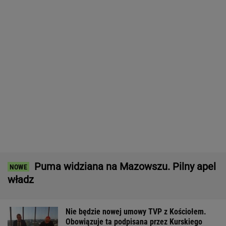
Dron nie wysadził samolotów w Lipsku.
Ujawniono powód
Prokuratura nie odpuszcza Michałowi
Wiśniewskiemu. Jest kasacja