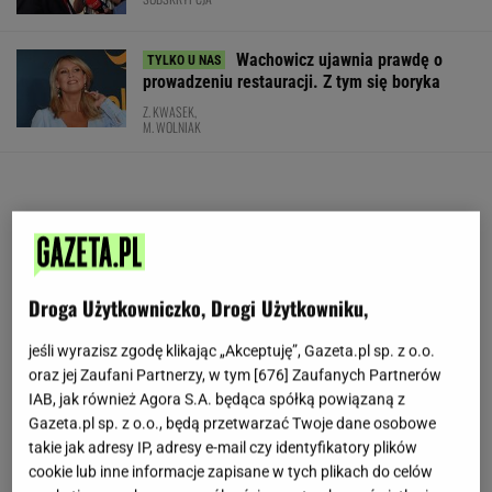
Wachowicz ujawnia prawdę o
prowadzeniu restauracji. Z tym się boryka
Z. KWASEK,
M. WOLNIAK
Droga Użytkowniczko, Drogi Użytkowniku,
jeśli wyrazisz zgodę klikając „Akceptuję”, Gazeta.pl sp. z o.o.
oraz jej Zaufani Partnerzy, w tym [
676
] Zaufanych Partnerów
IAB, jak również Agora S.A. będąca spółką powiązaną z
Gazeta.pl sp. z o.o., będą przetwarzać Twoje dane osobowe
takie jak adresy IP, adresy e-mail czy identyfikatory plików
cookie lub inne informacje zapisane w tych plikach do celów