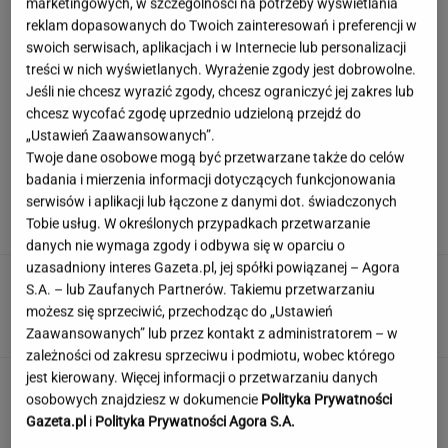
marketingowych, w szczególności na potrzeby wyświetlania
reklam dopasowanych do Twoich zainteresowań i preferencji w
swoich serwisach, aplikacjach i w Internecie lub personalizacji
treści w nich wyświetlanych. Wyrażenie zgody jest dobrowolne.
Szokujące nagranie z Tatr. "Rodzice, którzy
Jeśli nie chcesz wyrazić zgody, chcesz ograniczyć jej zakres lub
zwariowali"
chcesz wycofać zgodę uprzednio udzieloną przejdź do
„Ustawień Zaawansowanych”.
Twoje dane osobowe mogą być przetwarzane także do celów
Cały świat patrzy na Świątek i
badania i mierzenia informacji dotyczących funkcjonowania
Abramowicz. "To kolejna czerwona flaga"
serwisów i aplikacji lub łączone z danymi dot. świadczonych
Tobie usług. W określonych przypadkach przetwarzanie
SUBSKRYPCJA
danych nie wymaga zgody i odbywa się w oparciu o
uzasadniony interes Gazeta.pl, jej spółki powiązanej – Agora
Potężny quiz geograficzny dla wytrwałych. Kto
S.A. – lub Zaufanych Partnerów. Takiemu przetwarzaniu
dotrze chociaż do połowy?
możesz się sprzeciwić, przechodząc do „Ustawień
Zaawansowanych” lub przez kontakt z administratorem – w
zależności od zakresu sprzeciwu i podmiotu, wobec którego
jest kierowany. Więcej informacji o przetwarzaniu danych
Wyjeżdżasz za granicę? Te rozwiązania mogą
osobowych znajdziesz w dokumencie
Polityka Prywatności
oszczędzić sporo czasu i nerwów
Gazeta.pl
i
Polityka Prywatności Agora S.A.
MATERIAŁ PROMOCYJNY