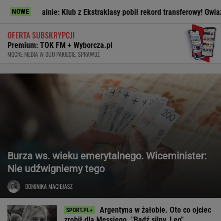
ficjalnie: Klub z Ekstraklasy pobił rekord transferowy! Gwiazdor odch
NOWE
OFERTA SUBSKRYPCJI
Premium: TOK FM + Wyborcza.pl
MOCNE MEDIA W DUO PAKIECIE. SPRAWDŹ
Burza ws. wieku emerytalnego. Wiceminister:
Nie udźwigniemy tego
DOMINIKA MACIEJASZ
Argentyna w żałobie. Oto co ojciec
zrobił dla Messiego. "Bądź silny, Leo"