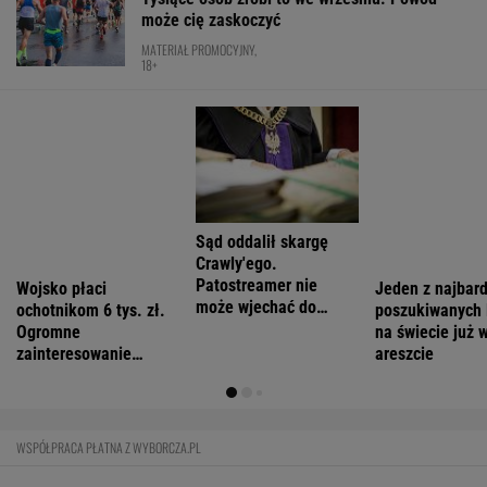
Mamy najlepsze zaćmienia w Układzie
Słonecznym
Pięć najbardziej enigmatycznych trendów
fryzjerskich 2026 roku
FINANSE I TECHNOLOGIA