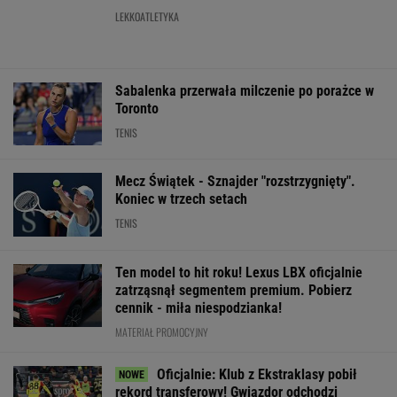
rekord transferowy! Gwiazdor odchodzi
Messi wściekły po
Ależ wieści ws.
Jasne stanowis
pogrzebie ojca.
Lewandowskiego.
Rybakiny ws.
Szykują się liczne
Barcelona nagle
pierwszego mie
pozwy
ogłasza
rankingu WTA
WIĘCEJ NIŻ WYNIK. SUBSKRYBUJ
POLITYKA