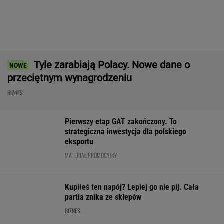
REKLAMA CENEO
Musk: "Za 10 lat pieniądze przestaną być
potrzebne". Co na to ekonomiści?
TECHNOLOGIE
Atak hakerski na ZUS. Poważna awaria strony
i systemu PUE
TECHNOLOGIE
Influencerzy promowali
Poziom wody
625 gmin alarm
piramidy finansowe.
na Wiśle alarmująco
sprawie wody. 
UOKiK bezlitosny.
niski, ale prądu nie
niektórych ruszy
Ponad 400 tys. zł kar
zabraknie
kontrole