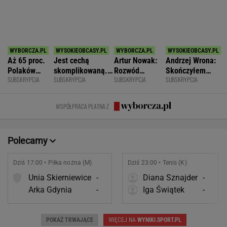
Nie ćwiczy w
prawda o
fajnym mężem i
WSPÓŁPRACA PŁATNA Z
ogóle
współmałżonku
ojcem
Polecamy
Dziś 17:00 • Piłka nożna (M)
Dziś 23:00 • Tenis (K)
Unia Skierniewice
-
Diana Sznajder
-
Arka Gdynia
-
Iga Świątek
-
POKAŻ TRWAJĄCE
WIĘCEJ NA
WYNIKI.SPORT.PL
SPORT.PL