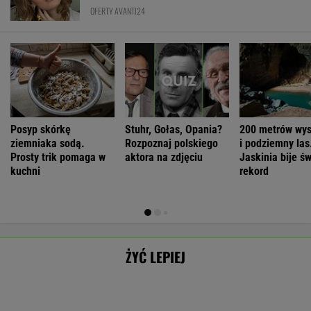
ziemniaka sodą.
Rozpoznaj polskiego
i podziemny las
Prosty trik pomaga w
aktora na zdjęciu
Jaskinia bije ś
kuchni
rekord
ŻYĆ LEPIEJ
Aż 65 proc.
Jest cechą
Artur Nowak:
Andrzej Wrona:
Polaków
skomplikowaną.
Rozwód
Skończyłem
SUBSKRYPCJA
SUBSKRYPCJA
SUBSKRYPCJA
SUBSKRYPCJA
odczuwa
Sprawia, że silniej
odsłania dużo
karierę, bo
ruchowstręt.
przeżywamy stres
więcej niż
chciałem być