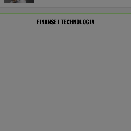
Drugie życie starych TBS-ów.
Do 300 tys. zł za odstąpienie mieszkania
SUBSKRYPCJA
Najlepszy smartwatch? Ta marka pozostawia
konkurencję w tyle! Technologie? Na medal!