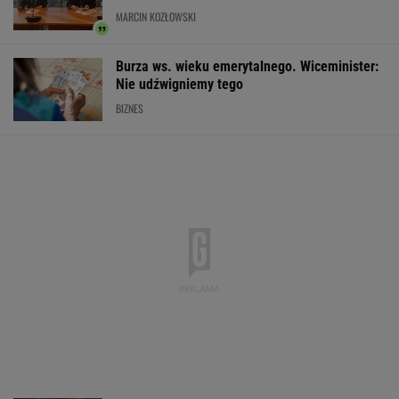
Dowiedzieli się, że ich ojcem był
nazista. Mogą być ich setki
Ukraiński wywiad: Rosja zwiększa produkcję
rakiet. Nawet 200 proc. normy
Tysiące osób zrobi to we wrześniu. Powód
może cię zaskoczyć
MATERIAŁ PROMOCYJNY,
18+