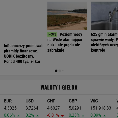
Pierwsza taka hybryda w historii Audi Sport.
RS 5 wykorzystuje elektryfikację bez
półśrodków
MATERIAŁ PROMOCYJNY
Niemiecki tunel opóźniony o 11 lat.
Zawstydzili nawet polskich drogowców