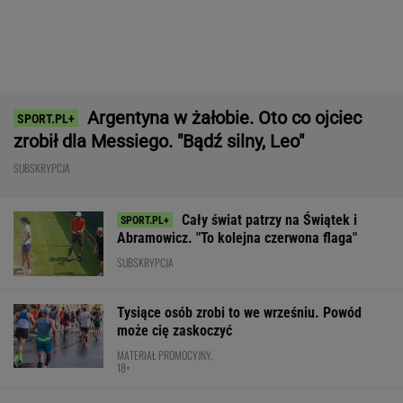
MATERIAŁ PROMOCYJNY,
18+
Jeden z najbardziej pożądanych SUV-ów
premium. Teraz miesięczna rata jest niższa,
niż myślisz!
MATERIAŁ PROMOCYJNY