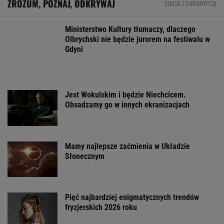
Tyle zarabiają Polacy. Nowe dane o
przeciętnym wynagrodzeniu
BIZNES
Pierwszy etap GAT zakończony. To
strategiczna inwestycja dla polskiego
eksportu
MATERIAŁ PROMOCYJNY
Kupiłeś ten napój? Lepiej go nie pij. Cała
partia znika ze sklepów
BIZNES