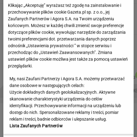
Klikając „Akceptuję” wyrażasz też zgodę na zainstalowanie i
Pensje lekarzy. Specjalista
przechowywanie plików cookie Gazeta.pl sp. z o.o., jej
hematolog dostał podwyżkę, ale zarabia mniej
Zaufanych Partnerów i Agora S.A. na Twoim urządzeniu
SUBSKRYPCJA
końcowym. Możesz w każdej chwili zmienić swoje preferencje
dotyczące plików cookie, wywołując narzędzie do zarządzania
twoimi preferencjami dot. przetwarzania danych poprzez
Płacą absurdalny podatek. Ministerstwo
odnośnik „Ustawienia prywatności ” w stopce serwisu i
prawa nie zmieni
przechodząc do „Ustawień Zaawansowanych”. Zmiana
MATERIAŁ PROMOCYJNY
ustawień plików cookie możliwa jest także za pomocą ustawień
przeglądarki.
MACIEK
JOANNA
MARCIN
JAKUB
Autorzy:
KUCHARCZYK
CHOJNACKA
KOZŁOWSKI
BALCERSKI
My, nasi Zaufani Partnerzy i Agora S.A. możemy przetwarzać
dane osobowe w następujących celach:
NAJWIĘKSZA JASKINIA ŚWIATA
BIAŁE LINIE NA SWOICH OKNACH
ATAK HAKE
Użycie dokładnych danych geolokalizacyjnych. Aktywne
skanowanie charakterystyki urządzenia do celów
identyfikacji. Przechowywanie informacji na urządzeniu lub
LETNIE OKAZJE
dostęp do nich. Spersonalizowane reklamy i treści, pomiar
reklam i treści, badnie odbiorców i ulepszanie usług.
Lista Zaufanych Partnerów