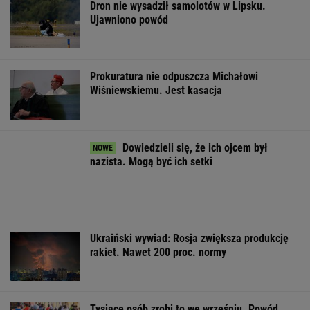
Wojsko płaci
Sąd oddalił skargę
Jeden z najbard
ochotnikom 6 tys. zł.
Crawly'ego.
poszukiwanych 
Ogromne
Patostreamer nie
na świecie już 
zainteresowanie
może wjechać do
areszcie
programem
Schengen
WSPÓŁPRACA PŁATNA Z WYBORCZA.PL
ZROZUM, POZNAJ, ODKRYWAJ
SEKCJA Z SUBSKRYPCJĄ
Ministerstwo Kultury tłumaczy, dlaczego
Olbrychski nie będzie jurorem na festiwalu w
Gdyni
Jest Wokulskim i będzie Niechcicem.
Obsadzamy go w innych ekranizacjach