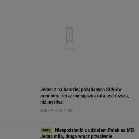
Niespodzianki z udziałem Polek na ME!
Jedna miła, druga wręcz przeciwnie
LEKKOATLETYKA
Sabalenka przerwała milczenie po porażce w
Toronto
TENIS
Mecz Świątek - Sznajder "rozstrzygnięty".
Koniec w trzech setach
TENIS
Ten model to hit roku! Lexus LBX oficjalnie
zatrząsnął segmentem premium. Pobierz
cennik - miła niespodzianka!
MATERIAŁ PROMOCYJNY
Oficjalnie: Klub z Ekstraklasy pobił