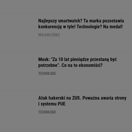
Kierowca Amazona utarł nosa motocyklistom.
Trafił się twardy przeciwnik