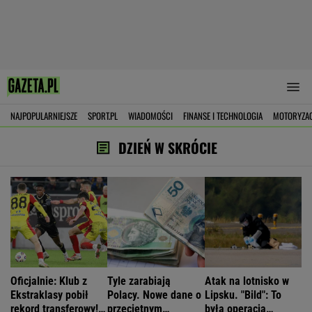
NAJPOPULARNIEJSZE
SPORT.PL
WIADOMOŚCI
FINANSE I TECHNOLOGIA
MOTORYZA
DZIEŃ W SKRÓCIE
Oficjalnie: Klub z
Tyle zarabiają
Atak na lotnisko w
Ekstraklasy pobił
Polacy. Nowe dane o
Lipsku. "Bild": To
rekord transferowy!
przeciętnym
była operacja