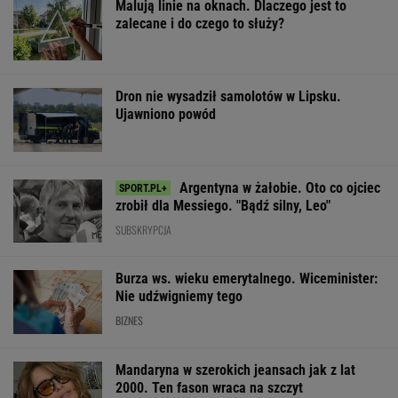
Argentyna w żałobie. Oto co ojciec
zrobił dla Messiego. "Bądź silny, Leo"
SUBSKRYPCJA
Burza ws. wieku emerytalnego. Wiceminister:
Nie udźwigniemy tego
BIZNES
Mandaryna w szerokich jeansach jak z lat
2000. Ten fason wraca na szczyt
OFERTY AVANTI24
Posyp skórkę
Stuhr, Gołas, Opania?
200 metrów wys