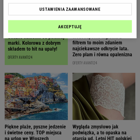
USTAWIENIA ZAAWANSOWANE
AKCEPTUJĘ
Wodoodporna mgiełka z
Śliczne sukienki od polskiej
filtrem to moim zdaniem
marki. Kolorowa z dobrym
najciekawsze odkrycie lata.
składem to hit na upały!
Zero plam i równa opalenizna
OFERTY AVANTI24
OFERTY AVANTI24
Wygląda zmysłowo jak
Piękne plaże, pyszne jedzenie
podwiązka, a to opaska na
i świetne ceny. TOP miejsca
otarcia ud. Letni HIT polskiej
na urlop we Włoszech