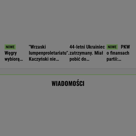
Puma widziana na Mazowszu. Pilny apel
władz
Nie będzie nowej umowy TVP z Kościołem.
Obowiązuje ta podpisana przez Kurskiego
MARCIN KOZŁOWSKI
Burza ws. wieku emerytalnego. Wiceminister:
Nie udźwigniemy tego
BIZNES