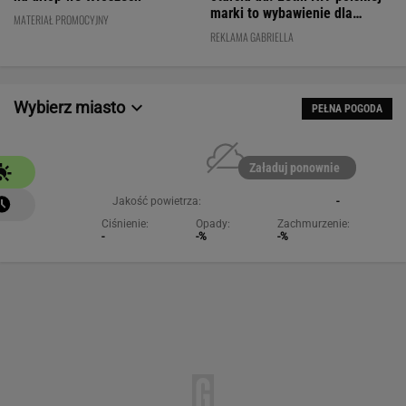
marki to wybawienie dla
MATERIAŁ PROMOCYJNY
kobiet!
REKLAMA GABRIELLA
Wybierz miasto
PEŁNA POGODA
Załaduj ponownie
Jakość powietrza:
-
Ciśnienie:
Opady:
Zachmurzenie:
-
-%
-%