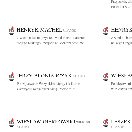
Przyjaciela, 
Posejdon w...
HENRYK MACHEL
HENRY
GDAŃSK
Z wielkim żalem przyjąłem wiadomość o śmierci
Z wielkim ból
mojego bliskiego Przyjaciela i Mentora prof. zw....
naszego Przyjac
JERZY BŁONIARCZYK
WIESŁA
GDAŃSK
Podziękowanie Wszystkim, którzy tak licznie
Podziękowanie
zaszczycili swoją obecnością uroczystości...
w trudnych chw
WIESŁAW GIERŁOWSKI
LESZEK
WIEK: 90
GDAŃSK
GDAŃSK