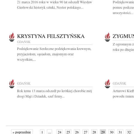
21 marca 2016 roku w wieku 90 lat odszedł Wiesław
Podziękowani
Gierłowski historyk sztuki, Nestor polskiego...
pomoc podczas
uroczystości...
KRYSTYNA FELSZTYŃSKA
ZYGMUN
GDAŃSK
Z ogromnym ża
Podziękowanie Serdeczne podziękowania krewnym,
roku po długim
przyjaciołom, sąsiadom, znajomym oraz
wszystkim,...
GDAŃSK
GDAŃSK
Rok temu 13 marca odszedł po krótkiej chorobie mój
Arturowi Kieł
drogi Mąż i Dziadek, szef firmy...
powodu śmierci
« poprzednie
1
...
24
25
26
27
28
29
30
31
32