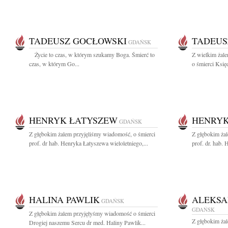
TADEUSZ GOCŁOWSKI
TADEUS
GDAŃSK
Życie to czas, w którym szukamy Boga. Śmierć to
Z wielkim żal
czas, w którym Go...
o śmierci Księ
HENRYK ŁATYSZEW
HENRYK
GDAŃSK
Z głębokim żalem przyjęliśmy wiadomość, o śmierci
Z głębokim ża
prof. dr hab. Henryka Łatyszewa wieloletniego,...
prof. dr. hab.
HALINA PAWLIK
ALEKSA
GDAŃSK
GDAŃSK
Z głębokim żalem przyjęłyśmy wiadomość o śmierci
Z głębokim ża
Drogiej naszemu Sercu dr med. Haliny Pawlik...