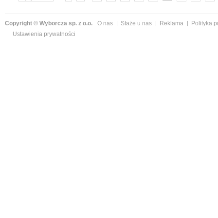
»
Copyright © Wyborcza sp. z o.o.
O nas
Staże u nas
Reklama
Polityka 
Ustawienia prywatności