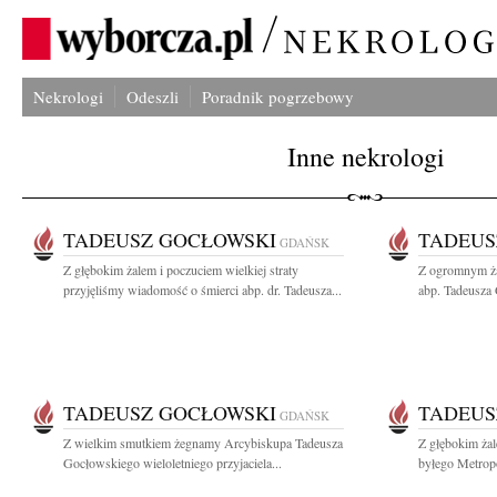
Nekrologi
Odeszli
Poradnik pogrzebowy
Inne nekrologi
TADEUSZ GOCŁOWSKI
TADEUS
GDAŃSK
Z głębokim żalem i poczuciem wielkiej straty
Z ogromnym ża
przyjęliśmy wiadomość o śmierci abp. dr. Tadeusza...
abp. Tadeusza
TADEUSZ GOCŁOWSKI
TADEUS
GDAŃSK
Z wielkim smutkiem żegnamy Arcybiskupa Tadeusza
Z głębokim ża
Gocłowskiego wieloletniego przyjaciela...
byłego Metrop