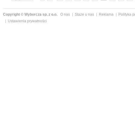
»
Copyright © Wyborcza sp. z o.o.
O nas
Staże u nas
Reklama
Polityka 
Ustawienia prywatności