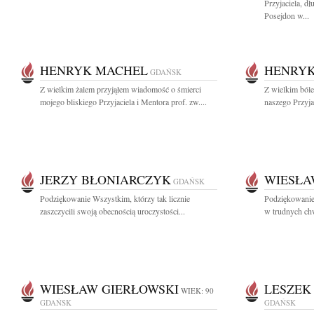
Przyjaciela, 
Posejdon w...
HENRYK MACHEL
HENRY
GDAŃSK
Z wielkim żalem przyjąłem wiadomość o śmierci
Z wielkim ból
mojego bliskiego Przyjaciela i Mentora prof. zw....
naszego Przyjac
JERZY BŁONIARCZYK
WIESŁA
GDAŃSK
Podziękowanie Wszystkim, którzy tak licznie
Podziękowanie
zaszczycili swoją obecnością uroczystości...
w trudnych chw
WIESŁAW GIERŁOWSKI
LESZEK
WIEK: 90
GDAŃSK
GDAŃSK