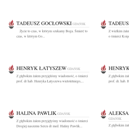
TADEUSZ GOCŁOWSKI
TADEUS
GDAŃSK
Życie to czas, w którym szukamy Boga. Śmierć to
Z wielkim żal
czas, w którym Go...
o śmierci Księ
HENRYK ŁATYSZEW
HENRYK
GDAŃSK
Z głębokim żalem przyjęliśmy wiadomość, o śmierci
Z głębokim ża
prof. dr hab. Henryka Łatyszewa wieloletniego,...
prof. dr. hab.
HALINA PAWLIK
ALEKSA
GDAŃSK
GDAŃSK
Z głębokim żalem przyjęłyśmy wiadomość o śmierci
Z głębokim ża
Drogiej naszemu Sercu dr med. Haliny Pawlik...