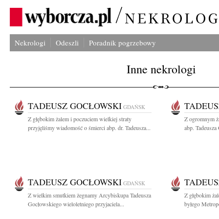
Nekrologi
Odeszli
Poradnik pogrzebowy
Inne nekrologi
TADEUSZ GOCŁOWSKI
TADEUS
GDAŃSK
Z głębokim żalem i poczuciem wielkiej straty
Z ogromnym ża
przyjęliśmy wiadomość o śmierci abp. dr. Tadeusza...
abp. Tadeusza
TADEUSZ GOCŁOWSKI
TADEUS
GDAŃSK
Z wielkim smutkiem żegnamy Arcybiskupa Tadeusza
Z głębokim ża
Gocłowskiego wieloletniego przyjaciela...
byłego Metrop