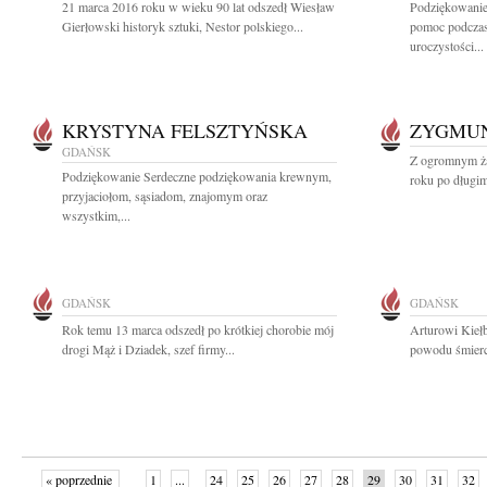
21 marca 2016 roku w wieku 90 lat odszedł Wiesław
Podziękowani
Gierłowski historyk sztuki, Nestor polskiego...
pomoc podczas
uroczystości...
KRYSTYNA FELSZTYŃSKA
ZYGMUN
GDAŃSK
Z ogromnym ża
Podziękowanie Serdeczne podziękowania krewnym,
roku po długim
przyjaciołom, sąsiadom, znajomym oraz
wszystkim,...
GDAŃSK
GDAŃSK
Rok temu 13 marca odszedł po krótkiej chorobie mój
Arturowi Kieł
drogi Mąż i Dziadek, szef firmy...
powodu śmierci
« poprzednie
1
...
24
25
26
27
28
29
30
31
32