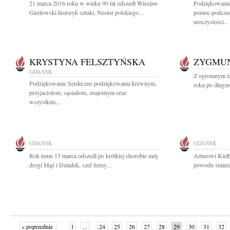
21 marca 2016 roku w wieku 90 lat odszedł Wiesław
Podziękowani
Gierłowski historyk sztuki, Nestor polskiego...
pomoc podczas
uroczystości...
KRYSTYNA FELSZTYŃSKA
ZYGMUN
GDAŃSK
Z ogromnym ża
Podziękowanie Serdeczne podziękowania krewnym,
roku po długim
przyjaciołom, sąsiadom, znajomym oraz
wszystkim,...
GDAŃSK
GDAŃSK
Rok temu 13 marca odszedł po krótkiej chorobie mój
Arturowi Kieł
drogi Mąż i Dziadek, szef firmy...
powodu śmierci
« poprzednie
1
...
24
25
26
27
28
29
30
31
32