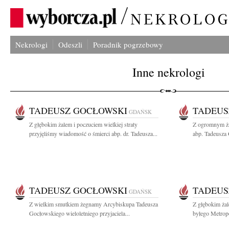
Nekrologi
Odeszli
Poradnik pogrzebowy
Inne nekrologi
TADEUSZ GOCŁOWSKI
TADEUS
GDAŃSK
Z głębokim żalem i poczuciem wielkiej straty
Z ogromnym ża
przyjęliśmy wiadomość o śmierci abp. dr. Tadeusza...
abp. Tadeusza
TADEUSZ GOCŁOWSKI
TADEUS
GDAŃSK
Z wielkim smutkiem żegnamy Arcybiskupa Tadeusza
Z głębokim ża
Gocłowskiego wieloletniego przyjaciela...
byłego Metrop