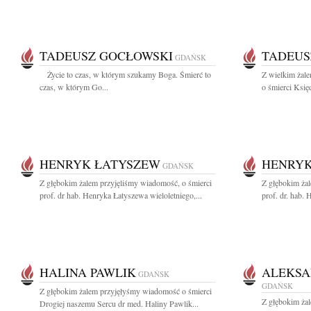
TADEUSZ GOCŁOWSKI
TADEUS
GDAŃSK
Życie to czas, w którym szukamy Boga. Śmierć to
Z wielkim żal
czas, w którym Go...
o śmierci Księ
HENRYK ŁATYSZEW
HENRYK
GDAŃSK
Z głębokim żalem przyjęliśmy wiadomość, o śmierci
Z głębokim ża
prof. dr hab. Henryka Łatyszewa wieloletniego,...
prof. dr. hab.
HALINA PAWLIK
ALEKSA
GDAŃSK
GDAŃSK
Z głębokim żalem przyjęłyśmy wiadomość o śmierci
Z głębokim ża
Drogiej naszemu Sercu dr med. Haliny Pawlik...