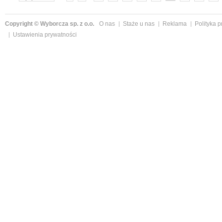
»
Copyright © Wyborcza sp. z o.o.
O nas
Staże u nas
Reklama
Polityka 
Ustawienia prywatności