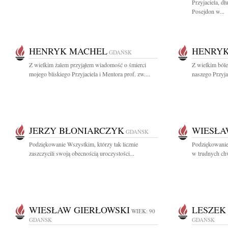
Przyjaciela, 
Posejdon w...
HENRYK MACHEL
HENRY
GDAŃSK
Z wielkim żalem przyjąłem wiadomość o śmierci
Z wielkim ból
mojego bliskiego Przyjaciela i Mentora prof. zw....
naszego Przyjac
JERZY BŁONIARCZYK
WIESŁA
GDAŃSK
Podziękowanie Wszystkim, którzy tak licznie
Podziękowanie
zaszczycili swoją obecnością uroczystości...
w trudnych chw
WIESŁAW GIERŁOWSKI
LESZEK
WIEK: 90
GDAŃSK
GDAŃSK