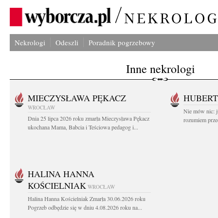
Nekrologi
Odeszli
Poradnik pogrzebowy
Inne nekrologi
MIECZYSŁAWA PĘKACZ
HUBERT
WROCŁAW
Nie mów nic: ju
Dnia 25 lipca 2026 roku zmarła Mieczysława Pękacz
rozumiem przed
ukochana Mama, Babcia i Teściowa pedagog i...
HALINA HANNA
KOŚCIELNIAK
WROCŁAW
Halina Hanna Kościelniak Zmarła 30.06.2026 roku
Pogrzeb odbędzie się w dniu 4.08.2026 roku na...