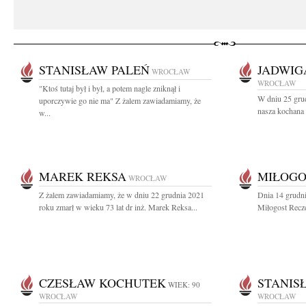
STANISŁAW PALEŃ
JADWIG
WROCŁAW
WROCŁAW
"Ktoś tutaj był i był, a potem nagle zniknął i
W dniu 25 grud
uporczywie go nie ma" Z żalem zawiadamiamy, że
nasza kochana
w...
MAREK REKSA
MIŁOGO
WROCŁAW
Z żalem zawiadamiamy, że w dniu 22 grudnia 2021
Dnia 14 grudni
roku zmarł w wieku 73 lat dr inż. Marek Reksa...
Miłogost Recz
CZESŁAW KOCHUTEK
STANIS
WIEK: 90
WROCŁAW
WROCŁAW