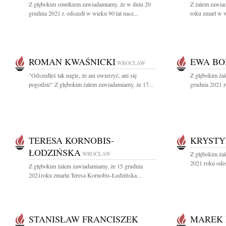
Z głębokim smutkiem zawiadamiamy, że w dniu 20
Z żalem zawia
grudnia 2021 r. odszedł w wieku 90 lat nasz...
roku zmarł w w
ROMAN KWAŚNICKI
EWA B
WROCŁAW
"Odszedłeś tak nagle, że ani uwierzyć, ani się
Z głębokim ża
pogodzić" Z głębokim żalem zawiadamiamy, że 17...
grudnia 2021 r
TERESA KORNOBIS-
KRYSTY
ŁODZIŃSKA
WROCŁAW
Z głębokim ża
2021 roku ode
Z głębokim żalem zawiadamiamy, że 15 grudnia
2021roku zmarła Teresa Kornobis-Łodzińska...
STANISŁAW FRANCISZEK
MAREK 