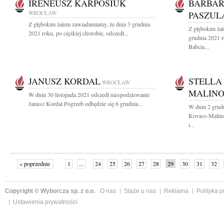
IRENEUSZ KARPOSIUK
BARBAR
WROCŁAW
PASZUL
Z głębokim żalem zawiadamiamy, że dnia 3 grudnia
Z głębokim ża
2021 roku, po ciężkiej chorobie, odszedł...
grudnia 2021 
Babcia...
JANUSZ KORDAL
STELLA
WROCŁAW
MALIN
W dniu 30 listopada 2021 odszedł niespodziewanie
Janusz Kordal Pogrzeb odbędzie się 6 grudnia...
W dniu 2 grudn
Kovacs-Malino
i...
« poprzednie
1
...
24
25
26
27
28
29
30
31
32
»
Copyright © Wyborcza sp. z o.o.
O nas
Staże u nas
Reklama
Polityka 
Ustawienia prywatności