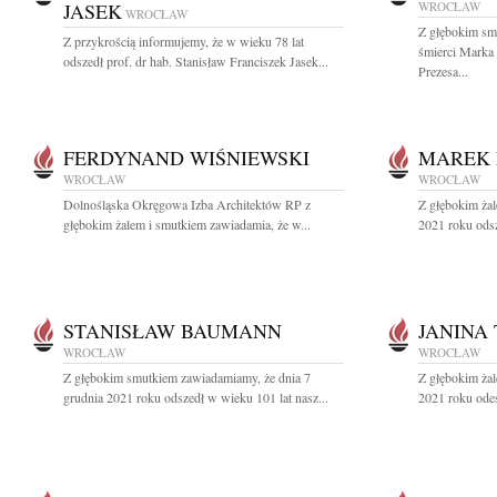
JASEK
WROCŁAW
WROCŁAW
Z głębokim sm
Z przykrością informujemy, że w wieku 78 lat
śmierci Marka
odszedł prof. dr hab. Stanisław Franciszek Jasek...
Prezesa...
FERDYNAND WIŚNIEWSKI
MAREK 
WROCŁAW
WROCŁAW
Dolnośląska Okręgowa Izba Architektów RP z
Z głębokim ża
głębokim żalem i smutkiem zawiadamia, że w...
2021 roku odsz
STANISŁAW BAUMANN
JANINA
WROCŁAW
WROCŁAW
Z głębokim smutkiem zawiadamiamy, że dnia 7
Z głębokim żal
grudnia 2021 roku odszedł w wieku 101 lat nasz...
2021 roku odes