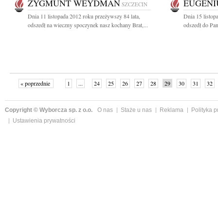
ZYGMUNT WEYDMAN
EUGENI
SZCZECIN
Dnia 11 listopada 2012 roku przeżywszy 84 lata,
Dnia 15 listop
odszedł na wieczny spoczynek nasz kochany Brat,...
odszedł do Pan
« poprzednie
1
...
24
25
26
27
28
29
30
31
32
»
Copyright © Wyborcza sp. z o.o.
O nas
Staże u nas
Reklama
Polityka 
Ustawienia prywatności