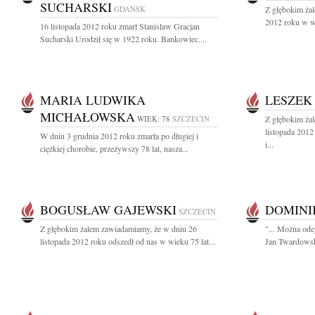
SUCHARSKI
GDAŃSK
Z głębokim żal
2012 roku w wi
16 listopada 2012 roku zmarł Stanisław Gracjan
Sucharski Urodził się w 1922 roku. Bankowiec....
MARIA LUDWIKA
LESZEK
MICHAŁOWSKA
WIEK: 78
SZCZECIN
Z głębokim ża
listopada 2012
W dniu 3 grudnia 2012 roku zmarła po długiej i
i...
ciężkiej chorobie, przeżywszy 78 lat, nasza...
BOGUSŁAW GAJEWSKI
DOMINI
SZCZECIN
Z głębokim żalem zawiadamiamy, że w dniu 26
"... Można odej
listopada 2012 roku odszedł od nas w wieku 75 lat...
Jan Twardowski