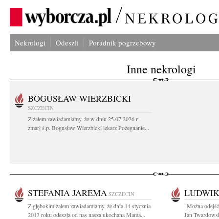
Nekrologi
Odeszli
Poradnik pogrzebowy
Inne nekrologi
BOGUSŁAW WIERZBICKI
SZCZECIN
Z żalem zawiadamiamy, że w dniu 25.07.2026 r.
zmarł ś.p. Bogusław Wierzbicki lekarz Pożegnanie...
STEFANIA JAREMA
LUDWIK
SZCZECIN
Z głębokim żalem zawiadamiamy, że dnia 14 stycznia
"Można odejść 
2013 roku odeszła od nas nasza ukochana Mama...
Jan Twardowski