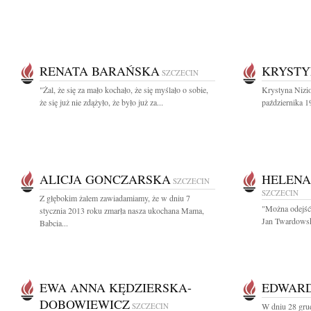
RENATA BARAŃSKA
KRYSTY
SZCZECIN
"Żal, że się za mało kochało, że się myślało o sobie,
Krystyna Nizi
że się już nie zdążyło, że było już za...
października 1
ALICJA GONCZARSKA
HELEN
SZCZECIN
SZCZECIN
Z głębokim żalem zawiadamiamy, że w dniu 7
"Można odejść 
stycznia 2013 roku zmarła nasza ukochana Mama,
Jan Twardowsk
Babcia...
EWA ANNA KĘDZIERSKA-
EDWARD
DOBOWIEWICZ
SZCZECIN
W dniu 28 gru