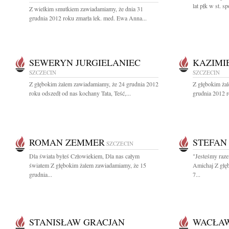
lat płk w st. 
Z wielkim smutkiem zawiadamiamy, że dnia 31
grudnia 2012 roku zmarła lek. med. Ewa Anna...
SEWERYN JURGIELANIEC
KAZIMI
SZCZECIN
SZCZECIN
Z głębokim żalem zawiadamiamy, że 24 grudnia 2012
Z głębokim ża
roku odszedł od nas kochany Tata, Teść,...
grudnia 2012 r
ROMAN ZEMMER
STEFAN
SZCZECIN
Dla świata byłeś Człowiekiem, Dla nas całym
"Jesteśmy raze
światem Z głębokim żalem zawiadamiamy, że 15
Amichaj Z głę
grudnia...
7...
STANISŁAW GRACJAN
WACŁAW