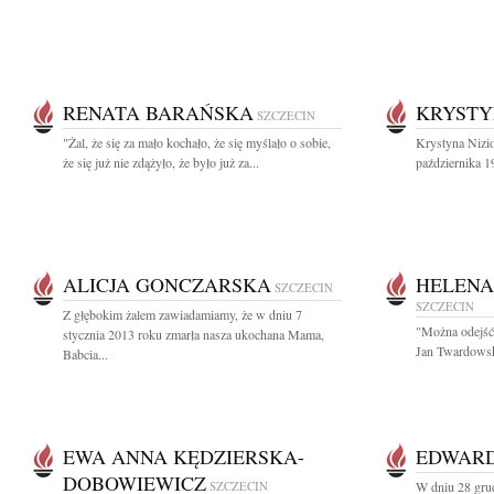
RENATA BARAŃSKA
KRYSTY
SZCZECIN
"Żal, że się za mało kochało, że się myślało o sobie,
Krystyna Nizi
że się już nie zdążyło, że było już za...
października 1
ALICJA GONCZARSKA
HELEN
SZCZECIN
SZCZECIN
Z głębokim żalem zawiadamiamy, że w dniu 7
"Można odejść 
stycznia 2013 roku zmarła nasza ukochana Mama,
Jan Twardowsk
Babcia...
EWA ANNA KĘDZIERSKA-
EDWARD
DOBOWIEWICZ
SZCZECIN
W dniu 28 gru