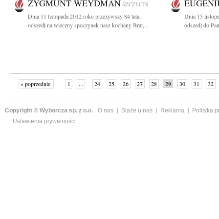
ZYGMUNT WEYDMAN
EUGENI
SZCZECIN
Dnia 11 listopada 2012 roku przeżywszy 84 lata,
Dnia 15 listop
odszedł na wieczny spoczynek nasz kochany Brat,...
odszedł do Pan
« poprzednie
1
...
24
25
26
27
28
29
30
31
32
»
Copyright © Wyborcza sp. z o.o.
O nas
Staże u nas
Reklama
Polityka 
Ustawienia prywatności