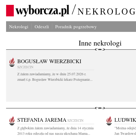
Nekrologi
Odeszli
Poradnik pogrzebowy
Inne nekrologi
BOGUSŁAW WIERZBICKI
SZCZECIN
Z żalem zawiadamiamy, że w dniu 25.07.2026 r.
zmarł ś.p. Bogusław Wierzbicki lekarz Pożegnanie...
STEFANIA JAREMA
LUDWIK
SZCZECIN
Z głębokim żalem zawiadamiamy, że dnia 14 stycznia
"Można odejść 
2013 roku odeszła od nas nasza ukochana Mama...
Jan Twardowski