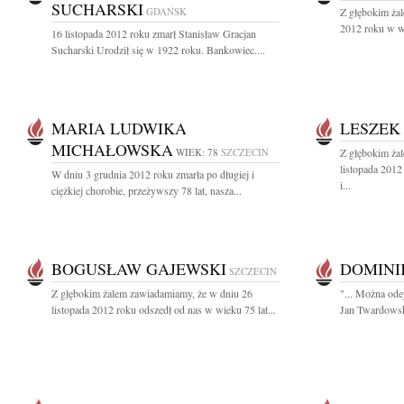
SUCHARSKI
GDAŃSK
Z głębokim żal
2012 roku w wi
16 listopada 2012 roku zmarł Stanisław Gracjan
Sucharski Urodził się w 1922 roku. Bankowiec....
MARIA LUDWIKA
LESZEK
MICHAŁOWSKA
WIEK: 78
SZCZECIN
Z głębokim ża
listopada 2012
W dniu 3 grudnia 2012 roku zmarła po długiej i
i...
ciężkiej chorobie, przeżywszy 78 lat, nasza...
BOGUSŁAW GAJEWSKI
DOMINI
SZCZECIN
Z głębokim żalem zawiadamiamy, że w dniu 26
"... Można odej
listopada 2012 roku odszedł od nas w wieku 75 lat...
Jan Twardowski