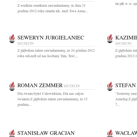
lat płk w st. 
Z wielkim smutkiem zawiadamiamy, że dnia 31
grudnia 2012 roku zmarła lek. med. Ewa Anna...
SEWERYN JURGIELANIEC
KAZIMI
SZCZECIN
SZCZECIN
Z głębokim żalem zawiadamiamy, że 24 grudnia 2012
Z głębokim ża
roku odszedł od nas kochany Tata, Teść,...
grudnia 2012 r
ROMAN ZEMMER
STEFAN
SZCZECIN
Dla świata byłeś Człowiekiem, Dla nas całym
"Jesteśmy raze
światem Z głębokim żalem zawiadamiamy, że 15
Amichaj Z głę
grudnia...
7...
STANISŁAW GRACJAN
WACŁAW