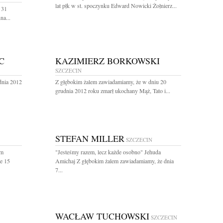
lat płk w st. spoczynku Edward Nowicki Żołnierz...
 31
na...
C
KAZIMIERZ BORKOWSKI
SZCZECIN
dnia 2012
Z głębokim żalem zawiadamiamy, że w dniu 20
grudnia 2012 roku zmarł ukochany Mąż, Tato i...
STEFAN MILLER
SZCZECIN
ym
"Jesteśmy razem, lecz każde osobno" Jehuda
e 15
Amichaj Z głębokim żalem zawiadamiamy, że dnia
7...
WACŁAW TUCHOWSKI
SZCZECIN