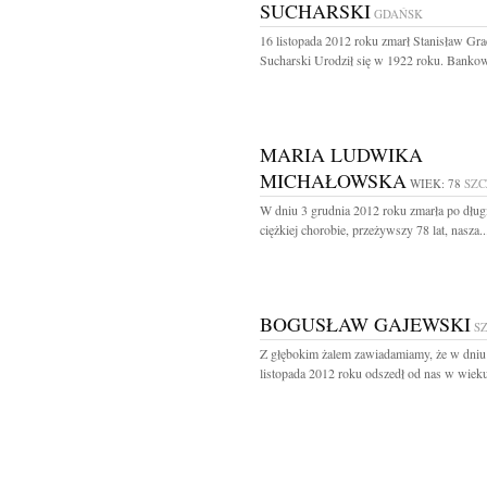
SUCHARSKI
GDAŃSK
16 listopada 2012 roku zmarł Stanisław Gra
Sucharski Urodził się w 1922 roku. Bankowi
MARIA LUDWIKA
MICHAŁOWSKA
WIEK: 78
SZC
W dniu 3 grudnia 2012 roku zmarła po długi
ciężkiej chorobie, przeżywszy 78 lat, nasza..
BOGUSŁAW GAJEWSKI
S
Z głębokim żalem zawiadamiamy, że w dniu
listopada 2012 roku odszedł od nas w wieku 