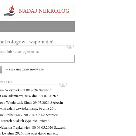
 nekrologów i wspomnień
wisko lub numer ogłoszenia:
+ szukanie zaawansowane
KROLOGI
aw Wierzbicki
03.08.2026
Szczecin
m zawiadamiamy, że w dniu 25.07.2026 r....
awa Włodarczak-Siuda
29.07.2026
Szczecin
okim żalem zawiadamiamy, że dnia 26...
aw Strabel
wiek: 90
20.07.2026
Szczecin
sercach bliskich żyje, nie umiera"...
Nekanda-Trepka
wiek: 80
04.05.2026
Szczecin
6 kwietnia 2026 roku odeszła do nas w...