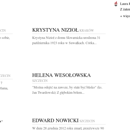
Laura 
Z żale
+ więc
KRYSTYNA NIZIOŁ
ECIN
KRAKÓW
o sobie,
Krystyna Nizioł z domu Skwarnicka urodzona 31
października 1923 roku w Suwałkach. Córka...
HELENA WESOŁOWSKA
CZECIN
SZCZECIN
 7
"Można odejść na zawsze, by stale być blisko" (ks.
 Mama,
Jan Twardowski) Z głębokim bólem...
-
EDWARD NOWICKI
SZCZECIN
W dniu 28 grudnia 2012 roku zmarł, przeżywszy 90