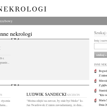
grzebowy
Inne nekrologi
Szukaj
Imię i naz
I
6 r.
gnanie...
INNE NE
Bogusł
Z żale
Mirosł
Z głęb
Stanisł
LUDWIK SANDECKI
IN
SZCZECIN
"Kto w 
Maria 
 stycznia
"Można odejść na zawsze, by stale być blisko" ks.
Dnia 2
Mama...
Jan Twardowski Z żalem zawiadamiamy, że dnia...