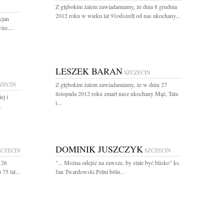
Z głębokim żalem zawiadamiamy, że dnia 8 grudnia
2012 roku w wieku lat 91odszedł od nas ukochany...
cjan
ec....
LESZEK BARAN
SZCZECIN
ZECIN
Z głębokim żalem zawiadamiamy, że w dniu 27
listopada 2012 roku zmarł nasz ukochany Mąż, Tata
ej i
i...
.
DOMINIK JUSZCZYK
ZCZECIN
SZCZECIN
 26
"... Można odejść na zawsze, by stale być blisko" ks.
75 lat...
Jan Twardowski Pełni bólu...