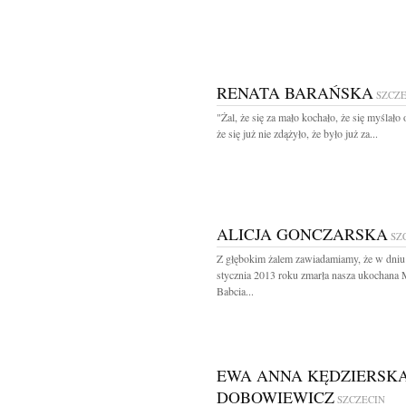
RENATA BARAŃSKA
SZCZ
"Żal, że się za mało kochało, że się myślało 
że się już nie zdążyło, że było już za...
ALICJA GONCZARSKA
SZ
Z głębokim żalem zawiadamiamy, że w dniu
stycznia 2013 roku zmarła nasza ukochana
Babcia...
EWA ANNA KĘDZIERSKA
DOBOWIEWICZ
SZCZECIN