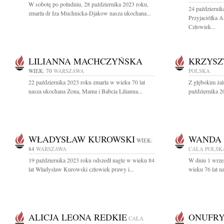
W sobotę po południu, 28 października 2023 roku,
24 październik
zmarła dr Iza Muchnicka-Djakow nasza ukochana...
Przyjaciółka 
Człowiek...
LILIANNA MACHCZYŃSKA
KRZYSZ
WIEK: 70
WARSZAWA
POLSKA
22 października 2023 roku zmarła w wieku 70 lat
Z głębokim ża
nasza ukochana Żona, Mama i Babcia Lilianna...
października 2
WŁADYSŁAW KUROWSKI
WANDA 
WIEK:
84
WARSZAWA
CAŁA POLSK
19 października 2023 roku odszedł nagle w wieku 84
W dniu 1 wrześ
lat Władysław Kurowski człowiek prawy i...
wieku 76 lat n
ALICJA LEONA REDKIE
ONUFRY
CAŁA