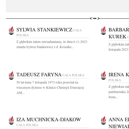
SYLWIA STANKIEWICZ
BARBAR
CAŁA
POLSKA
KUREK
Z głębokim żalem zawiadamiamy, że dnia 6.11.2023
Z głębokim ża
zmarła Sylwia Stankiewicz z d. Kroenke...
listopada 2023
TADEUSZ FARYNA
IRENA 
CAŁA POLSKA
POLSKA
50 lat temu 7 listopada 1973 roku pozostał na
Z głębokim ża
wiecznym dyżurze w Klinice Chirurgii Dziecięcej
października 2
AM...
Irena...
IZA MUCHNICKA-DJAKOW
ANNA E
CAŁA POLSKA
NIEWI