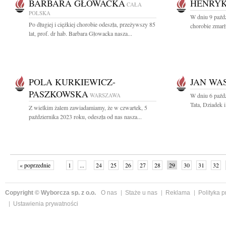
BARBARA GŁOWACKA
HENRYK
CAŁA
POLSKA
W dniu 9 paźdz
Po długiej i ciężkiej chorobie odeszła, przeżywszy 85
chorobie zmarł
lat, prof. dr hab. Barbara Głowacka nasza...
POLA KURKIEWICZ-
JAN WA
PASZKOWSKA
WARSZAWA
W dniu 6 paźdz
Tata, Dziadek 
Z wielkim żalem zawiadamiamy, że w czwartek, 5
października 2023 roku, odeszła od nas nasza...
« poprzednie
1
...
24
25
26
27
28
29
30
31
32
»
Copyright © Wyborcza sp. z o.o.
O nas
Staże u nas
Reklama
Polityka 
Ustawienia prywatności