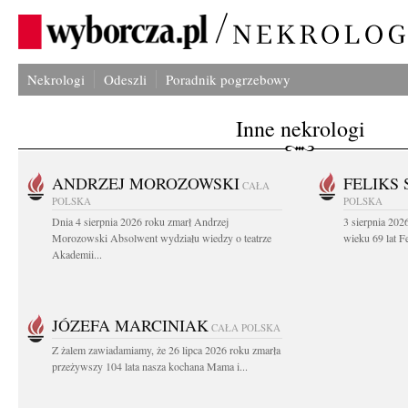
Nekrologi
Odeszli
Poradnik pogrzebowy
Inne nekrologi
ANDRZEJ MOROZOWSKI
FELIKS 
CAŁA
POLSKA
POLSKA
Dnia 4 sierpnia 2026 roku zmarł Andrzej
3 sierpnia 20
Morozowski Absolwent wydziału wiedzy o teatrze
wieku 69 lat Fe
Akademii...
JÓZEFA MARCINIAK
CAŁA POLSKA
Z żalem zawiadamiamy, że 26 lipca 2026 roku zmarła
przeżywszy 104 lata nasza kochana Mama i...