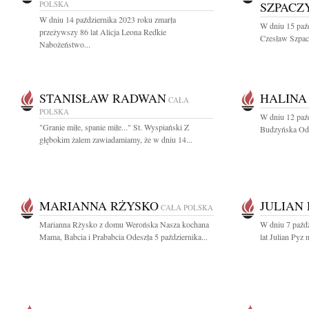
POLSKA
SZPACZ
W dniu 14 października 2023 roku zmarła
W dniu 15 paź
przeżywszy 86 lat Alicja Leona Redkie
Czesław Szpac
Nabożeństwo...
STANISŁAW RADWAN
HALINA
CAŁA
POLSKA
W dniu 12 paźd
"Granie miłe, spanie miłe..." St. Wyspiański Z
Budzyńska Odp
głębokim żalem zawiadamiamy, że w dniu 14...
MARIANNA RŻYSKO
JULIAN
CAŁA POLSKA
Marianna Rżysko z domu Werońska Nasza kochana
W dniu 7 paźd
Mama, Babcia i Prababcia Odeszła 5 października...
lat Julian Pyz 