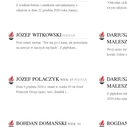
"Odeszłaś cicho
Z wielkim bólem i smutkiem zawiadamiamy o
swym odejściem
odejściu w dniu 22 grudnia 2020 roku Janiny...
JÓZEF WITKOWSKI
DARIUS
POZNAŃ
MALESZ
Non omnis moriar. "Nie ma go z nami, ale pozostanie
na zawsze w naszych myślach". Z głębokim...
Twój ojciec le
korale; Gdzie o
JÓZEF POLACZYK
DARIUS
WIEK: 85
POZNAŃ
MALESZ
Dnia 9 grudnia 2020 r. zmarł w wieku 85 lat Józef
Polaczyk Drogi ojciec, teść, dziadek i...
Z głębokim żal
2020 roku zmar
BOHDAN DOMAŃSKI
BOGDAN
WIEK: 94