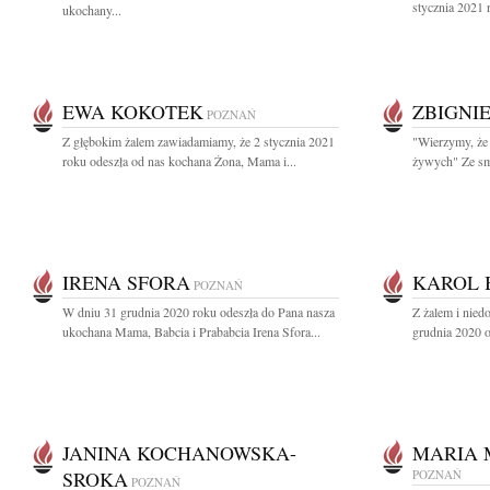
stycznia 2021 
ukochany...
EWA KOKOTEK
ZBIGNI
POZNAŃ
Z głębokim żalem zawiadamiamy, że 2 stycznia 2021
"Wierzymy, że 
roku odeszła od nas kochana Żona, Mama i...
żywych" Ze sm
IRENA SFORA
KAROL 
POZNAŃ
W dniu 31 grudnia 2020 roku odeszła do Pana nasza
Z żalem i nie
ukochana Mama, Babcia i Prababcia Irena Sfora...
grudnia 2020 o
JANINA KOCHANOWSKA-
MARIA 
SROKA
POZNAŃ
POZNAŃ