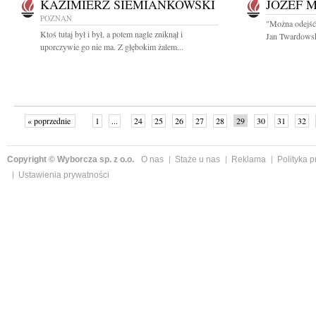
KAZIMIERZ SIEMIANKOWSKI
JÓZEF 
POZNAŃ
"Można odejść 
Ktoś tutaj był i był, a potem nagle zniknął i
Jan Twardowski
uporczywie go nie ma. Z głębokim żalem...
« poprzednie
1
...
24
25
26
27
28
29
30
31
32
»
Copyright © Wyborcza sp. z o.o.
O nas
Staże u nas
Reklama
Polityka 
Ustawienia prywatności