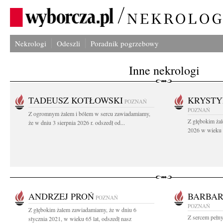
Nekrologi
Odeszli
Poradnik pogrzebowy
Inne nekrologi
TADEUSZ KOTŁOWSKI
KRYST
POZNAŃ
POZNAŃ
Z ogromnym żalem i bólem w sercu zawiadamiamy,
Z głębokim żal
że w dniu 3 sierpnia 2026 r. odszedł od...
2026 w wieku 9
ANDRZEJ PROŃ
BARBAR
POZNAŃ
POZNAŃ
Z głębokim żalem zawiadamiamy, że w dniu 6
Z sercem pełn
stycznia 2021, w wieku 65 lat, odszedł nasz