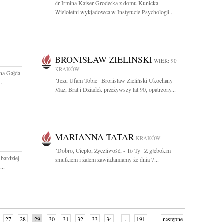
dr Irmina Kaiser-Grodecka z domu Kunicka
Wieloletni wykładowca w Instytucie Psychologii...
BRONISŁAW ZIELIŃSKI
WIEK: 90
KRAKÓW
nna Gałda
"Jezu Ufam Tobie" Bronisław Zieliński Ukochany
..
Mąż, Brat i Dziadek przeżywszy lat 90, opatrzony...
MARIANNA TATAR
4
KRAKÓW
"Dobro, Ciepło, Życzliwość, - To Ty" Z głębokim
bardziej
smutkiem i żalem zawiadamiamy że dnia 7...
...
27
28
29
30
31
32
33
34
...
191
następne