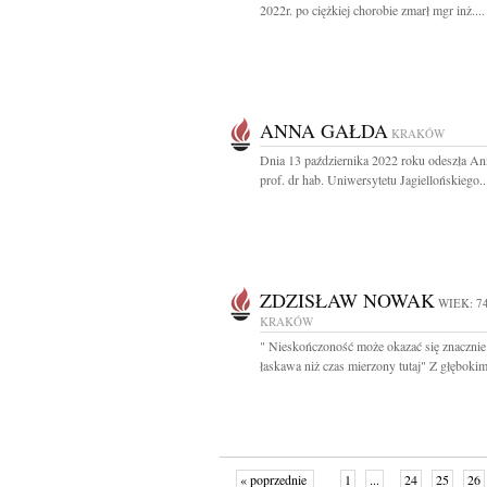
2022r. po ciężkiej chorobie zmarł mgr inż....
ANNA GAŁDA
KRAKÓW
Dnia 13 października 2022 roku odeszła A
prof. dr hab. Uniwersytetu Jagiellońskiego..
ZDZISŁAW NOWAK
WIEK: 7
KRAKÓW
" Nieskończoność może okazać się znacznie 
łaskawa niż czas mierzony tutaj" Z głębokim
« poprzednie
1
...
24
25
26