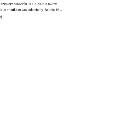
Kazimierz Mościcki
21.07.2026
Kraków
okim smutkiem zawiadamiamy, że dnia 16...
ej