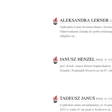
ALEKSANDRA LERNER
K
Aleksandra Lerner Kochana Mama i Siostra
Odprowadzenie Zmarłej do grobu rodzinne
odbędzie się...
JANUSZ HENZEL
WIEK: 87
K
prof. dr hab. Janusz Henzel Najukochańszy 
Dziadek i Pradziadek Przeżywszy lat 87, ods
TADEUSZ JANUŚ
WIEK: 81
K
Z głębokim żalem zawiadamiamy, że 18 paźd
2022 w wieku 81 lat zmarł w Krakowie śp..