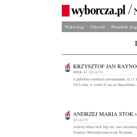
Nekrologi
Odeszli
Poradnik po
KRZYSZTOF JAN RAYN
WIEK: 81
KRAKÓW
Z głębokim smutkiem zawiadamiam, że 11 l
2022 roku, w wieku 81 lat, po długoletniej..
ANDRZEJ MARIA STOK
W
KRAKÓW
Andrzej Maria Stok Mgr inż. nasz ukochany
Dziadzio Wieloletni pracownik Wydziału...