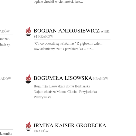
będzie chodził w ciemności, lecz...
BOGDAN ANDRUSIEWICZ
AKÓW
WIEK:
84
KRAKÓW
hodzą".
"Ci, co odeszli są wśród nas" Z głębokim żalem
hańszy...
zawiadamiamy, że 23 października 2022...
BOGUMIŁA LISOWSKA
RAKÓW
KRAKÓW
Bogumiła Lisowska z domu Bednarska
Najukochańsza Mama, Ciocia i Przyjaciółka
Przeżywszy...
IRMINA KAISER-GRODECKA
KRAKÓW
ziernika