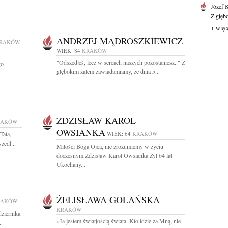
Józef 
Z głęb
+ więc
ANDRZEJ MĄDROSZKIEWICZ
RAKÓW
WIEK: 84
KRAKÓW
"Odszedłeś, lecz w sercach naszych pozostaniesz.." Z
go
głębokim żalem zawiadamiamy, że dnia 5...
ZDZISŁAW KAROL
RAKÓW
OWSIANKA
Tata,
WIEK: 64
KRAKÓW
zedł...
Miłości Boga Ojca, nie zrozumiemy w życiu
doczesnym Zdzisław Karol Owsianka Żył 64 lat
Ukochany...
ŻELISŁAWA GOLAŃSKA
RAKÓW
KRAKÓW
ziernika
«Ja jestem światłością świata. Kto idzie za Mną, nie
..