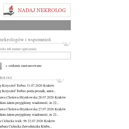
 nekrologów i wspomnień
wisko lub numer ogłoszenia:
+ szukanie zaawansowane
KROLOGI
j Krzysztof Torbus
31.07.2026
Kraków
 Krzysztof Torbus poeta prozaik, autor...
ława Cholewa-Hrynkowska
28.07.2026
Kraków
okim żalem przyjęliśmy wiadomość, że 22...
ława Cholewa-Hrynkowska
27.07.2026
Kraków
okim żalem przyjęliśmy wiadomość, że 22...
a Cichecka
wiek: 96
22.07.2026
Kraków
rbara Cichecka Zawodniczka Klubu...