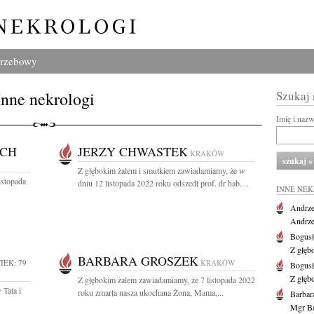
grzebowy
Inne nekrologi
Szukaj
Imię i naz
OCH
JERZY CHWASTEK
KRAKÓW
Z głębokim żalem i smutkiem zawiadamiamy, że w
istopada
dniu 12 listopada 2022 roku odszedł prof. dr hab....
INNE NE
.
Andrze
Andrzej
Bogus
Z głęb
BARBARA GROSZEK
IEK: 79
KRAKÓW
Bogus
Z głęb
Z głębokim żalem zawiadamiamy, że 7 listopada 2022
 Tata i
roku zmarła nasza ukochana Żona, Mama,...
Barbar
Mgr Ba