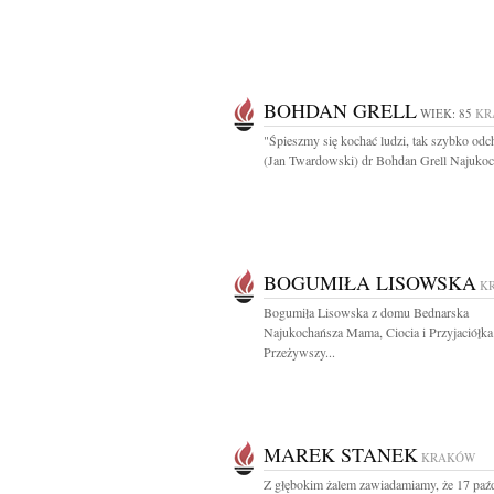
BOHDAN GRELL
WIEK: 85
KR
"Śpieszmy się kochać ludzi, tak szybko odc
(Jan Twardowski) dr Bohdan Grell Najukoc
BOGUMIŁA LISOWSKA
K
Bogumiła Lisowska z domu Bednarska
Najukochańsza Mama, Ciocia i Przyjaciółka
Przeżywszy...
MAREK STANEK
KRAKÓW
Z głębokim żalem zawiadamiamy, że 17 paźd