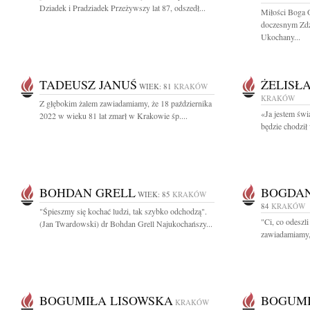
Dziadek i Pradziadek Przeżywszy lat 87, odszedł...
Miłości Boga 
doczesnym Zdz
Ukochany...
TADEUSZ JANUŚ
ŻELISŁ
WIEK: 81
KRAKÓW
KRAKÓW
Z głębokim żalem zawiadamiamy, że 18 października
«Ja jestem świa
2022 w wieku 81 lat zmarł w Krakowie śp....
będzie chodził 
BOHDAN GRELL
BOGDAN
WIEK: 85
KRAKÓW
84
KRAKÓW
"Śpieszmy się kochać ludzi, tak szybko odchodzą".
"Ci, co odeszl
(Jan Twardowski) dr Bohdan Grell Najukochańszy...
zawiadamiamy, 
BOGUMIŁA LISOWSKA
BOGUMI
KRAKÓW