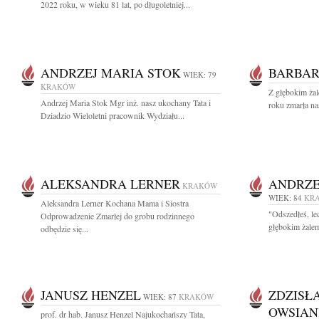
2022 roku, w wieku 81 lat, po długoletniej...
ANDRZEJ MARIA STOK
BARBAR
WIEK: 79
KRAKÓW
Z głębokim żal
Andrzej Maria Stok Mgr inż. nasz ukochany Tata i
roku zmarła n
Dziadzio Wieloletni pracownik Wydziału...
ALEKSANDRA LERNER
ANDRZE
KRAKÓW
WIEK: 84
KR
Aleksandra Lerner Kochana Mama i Siostra
"Odszedłeś, le
Odprowadzenie Zmarłej do grobu rodzinnego
głębokim żalem
odbędzie się...
JANUSZ HENZEL
ZDZISŁ
WIEK: 87
KRAKÓW
OWSIA
prof. dr hab. Janusz Henzel Najukochańszy Tata,