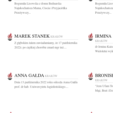
Bogumiła Lisowska z domu Bednarska
Bogumiła Lis
Najukochańsza Mama, Ciocia i Przyjaciółka
Najukochańsza
Przeżywszy...
Przeżywszy...
MAREK STANEK
IRMINA
KRAKÓW
KRAKÓW
Z głębokim żalem zawiadamiamy, że 17 października
dr Irmina Kai
2022r. po ciężkiej chorobie zmarł mgr inż....
Wieloletni wyk
ANNA GAŁDA
BRONIS
KRAKÓW
KRAKÓW
Dnia 13 października 2022 roku odeszła Anna Gałda
"Jezu Ufam To
prof. dr hab. Uniwersytetu Jagiellońskiego....
Mąż, Brat i Dz