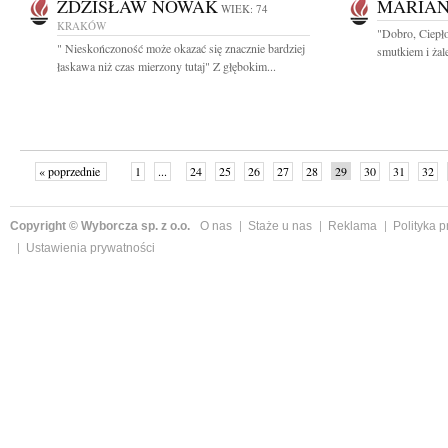
ZDZISŁAW NOWAK
MARIAN
WIEK: 74
KRAKÓW
"Dobro, Ciepło
" Nieskończoność może okazać się znacznie bardziej
smutkiem i żal
łaskawa niż czas mierzony tutaj" Z głębokim...
« poprzednie
1
...
24
25
26
27
28
29
30
31
32
»
Copyright © Wyborcza sp. z o.o.
O nas
Staże u nas
Reklama
Polityka 
Ustawienia prywatności