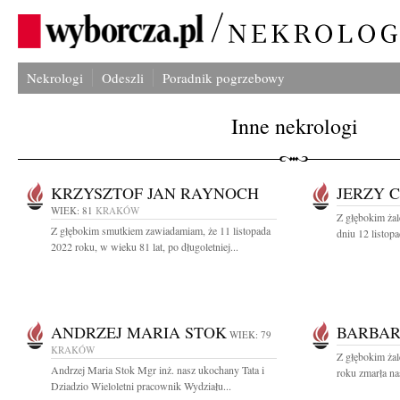
Nekrologi
Odeszli
Poradnik pogrzebowy
Inne nekrologi
KRZYSZTOF JAN RAYNOCH
JERZY 
WIEK: 81
KRAKÓW
Z głębokim ża
Z głębokim smutkiem zawiadamiam, że 11 listopada
dniu 12 listopa
2022 roku, w wieku 81 lat, po długoletniej...
ANDRZEJ MARIA STOK
BARBAR
WIEK: 79
KRAKÓW
Z głębokim żal
Andrzej Maria Stok Mgr inż. nasz ukochany Tata i
roku zmarła n
Dziadzio Wieloletni pracownik Wydziału...