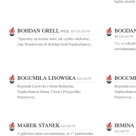
będzie chodził 
BOHDAN GRELL
BOGDAN
WIEK: 85
KRAKÓW
84
KRAKÓW
"Śpieszmy się kochać ludzi, tak szybko odchodzą".
"Ci, co odeszl
(Jan Twardowski) dr Bohdan Grell Najukochańszy...
zawiadamiamy, 
BOGUMIŁA LISOWSKA
BOGUMI
KRAKÓW
Bogumiła Lisowska z domu Bednarska
Bogumiła Lis
Najukochańsza Mama, Ciocia i Przyjaciółka
Najukochańsza
Przeżywszy...
Przeżywszy...
MAREK STANEK
IRMINA
KRAKÓW
KRAKÓW
Z głębokim żalem zawiadamiamy, że 17 października