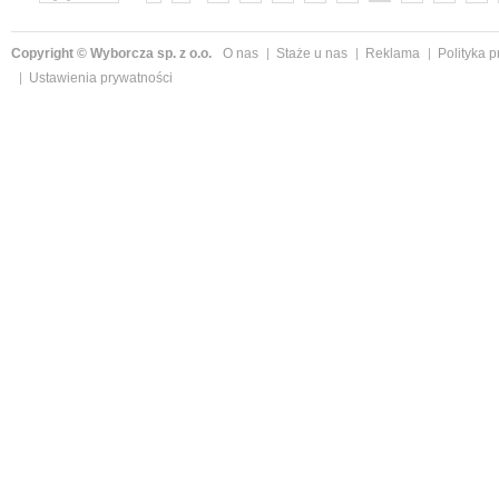
»
Copyright © Wyborcza sp. z o.o.
O nas
Staże u nas
Reklama
Polityka 
Ustawienia prywatności