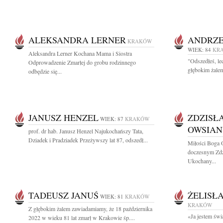
ALEKSANDRA LERNER
ANDRZE
KRAKÓW
WIEK: 84
KR
Aleksandra Lerner Kochana Mama i Siostra
"Odszedłeś, le
Odprowadzenie Zmarłej do grobu rodzinnego
głębokim żalem
odbędzie się...
JANUSZ HENZEL
ZDZISŁ
WIEK: 87
KRAKÓW
OWSIA
prof. dr hab. Janusz Henzel Najukochańszy Tata,
Dziadek i Pradziadek Przeżywszy lat 87, odszedł...
Miłości Boga 
doczesnym Zdz
Ukochany...
TADEUSZ JANUŚ
ŻELISŁ
WIEK: 81
KRAKÓW
KRAKÓW
Z głębokim żalem zawiadamiamy, że 18 października
«Ja jestem świa
2022 w wieku 81 lat zmarł w Krakowie śp....