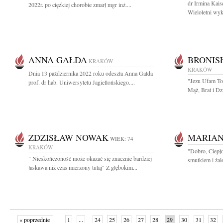
dr Irmina Kai
2022r. po ciężkiej chorobie zmarł mgr inż....
Wieloletni wyk
ANNA GAŁDA
BRONIS
KRAKÓW
KRAKÓW
Dnia 13 października 2022 roku odeszła Anna Gałda
"Jezu Ufam To
prof. dr hab. Uniwersytetu Jagiellońskiego....
Mąż, Brat i Dz
ZDZISŁAW NOWAK
MARIAN
WIEK: 74
KRAKÓW
"Dobro, Ciepło
" Nieskończoność może okazać się znacznie bardziej
smutkiem i żal
łaskawa niż czas mierzony tutaj" Z głębokim...
« poprzednie
1
...
24
25
26
27
28
29
30
31
32