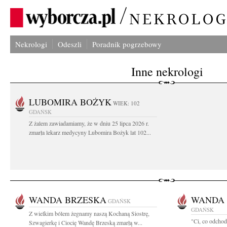
Nekrologi
Odeszli
Poradnik pogrzebowy
Inne nekrologi
LUBOMIRA BOŻYK
WIEK: 102
GDAŃSK
Z żalem zawiadamiamy, że w dniu 25 lipca 2026 r.
zmarła lekarz medycyny Lubomira Bożyk lat 102...
WANDA BRZESKA
WANDA 
GDAŃSK
GDAŃSK
Z wielkim bólem żegnamy naszą Kochaną Siostrę,
"Ci, co odchod
Szwagierkę i Ciocię Wandę Brzeską zmarłą w...