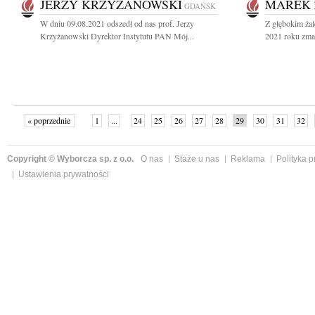
JERZY KRZYŻANOWSKI
MAREK 
GDAŃSK
W dniu 09.08.2021 odszedł od nas prof. Jerzy
Z głębokim żal
Krzyżanowski Dyrektor Instytutu PAN Mój...
2021 roku zmar
« poprzednie
1
...
24
25
26
27
28
29
30
31
32
»
Copyright © Wyborcza sp. z o.o.
O nas
Staże u nas
Reklama
Polityka 
Ustawienia prywatności