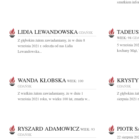
smutkiem infor
LIDIA LEWANDOWSKA
TADEUS
GDAŃSK
WIEK: 98
GD
Z głębokim żalem zawiadamiamy, że w dniu 8
5 września 202
września 2021 r. odeszła od nas Lidia
kochany Mąż, T
Lewandowska...
WANDA KŁOBSKA
KRYSTY
WIEK: 100
GDAŃSK
GDAŃSK
Z wielkim żalem zawiadamiamy, że w dniu 1
Z głębokim ża
września 2021 roku, w wieku 100 lat, zmarła w...
sierpnia 2021 
RYSZARD ADAMOWICZ
PIOTR 
WIEK: 93
GDAŃSK
22 sierpnia 202