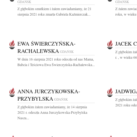
GDAŃSK
GDAŃSK
Z głębokim smutkiem i żalem zawiadamiamy, że 21
Z żalem zawiad
sierpnia 2021 roku zmarła Gabriela Kaźmierczak...
roku, w wieku 
EWA ŚWIERCZYŃSKA-
JACEK 
RACHALEWSKA
GDAŃSK
Z głębokim żal
r. , w wieku 6
W dniu 16 sierpnia 2021 roku odeszła od nas Mama,
Babcia i Teściowa Ewa Świerczyńska-Rachalewska...
ANNA JURCZYKOWSKA-
JADWIG
PRZYBYLSKA
GDAŃSK
Z głębokim żal
2021 roku odes
Z głębokim żalem zawiadamiamy, że 14 sierpnia
2021 r. odeszła Anna Jurczykowska-Przybylska
Nasza...