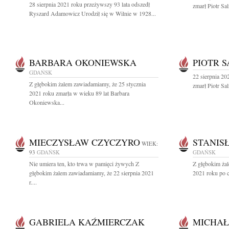
28 sierpnia 2021 roku przeżywszy 93 lata odszedł
zmarł Piotr Sa
Ryszard Adamowicz Urodził się w Wilnie w 1928...
BARBARA OKONIEWSKA
PIOTR 
GDAŃSK
22 sierpnia 202
Z głębokim żalem zawiadamiamy, że 25 stycznia
zmarł Piotr Sa
2021 roku zmarła w wieku 89 lat Barbara
Okoniewska...
MIECZYSŁAW CZYCZYRO
STANIS
WIEK:
93
GDAŃSK
GDAŃSK
Nie umiera ten, kto trwa w pamięci żywych Z
Z głębokim żal
głębokim żalem zawiadamiamy, że 22 sierpnia 2021
2021 roku po c
r....
GABRIELA KAŹMIERCZAK
MICHAŁ