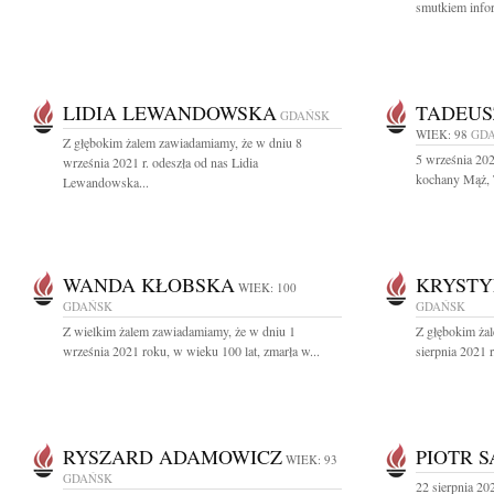
smutkiem infor
LIDIA LEWANDOWSKA
TADEUS
GDAŃSK
WIEK: 98
GD
Z głębokim żalem zawiadamiamy, że w dniu 8
5 września 202
września 2021 r. odeszła od nas Lidia
kochany Mąż, T
Lewandowska...
WANDA KŁOBSKA
KRYSTY
WIEK: 100
GDAŃSK
GDAŃSK
Z wielkim żalem zawiadamiamy, że w dniu 1
Z głębokim ża
września 2021 roku, w wieku 100 lat, zmarła w...
sierpnia 2021 
RYSZARD ADAMOWICZ
PIOTR 
WIEK: 93
GDAŃSK
22 sierpnia 202