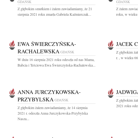
GDAŃSK
GDAŃSK
Z głębokim smutkiem i żalem zawiadamiamy, że 21
Z żalem zawiad
sierpnia 2021 roku zmarła Gabriela Kaźmierczak...
roku, w wieku 
EWA ŚWIERCZYŃSKA-
JACEK 
RACHALEWSKA
GDAŃSK
Z głębokim żal
r. , w wieku 6
W dniu 16 sierpnia 2021 roku odeszła od nas Mama,
Babcia i Teściowa Ewa Świerczyńska-Rachalewska...
ANNA JURCZYKOWSKA-
JADWIG
PRZYBYLSKA
GDAŃSK
Z głębokim żal
2021 roku odes
Z głębokim żalem zawiadamiamy, że 14 sierpnia
2021 r. odeszła Anna Jurczykowska-Przybylska
Nasza...