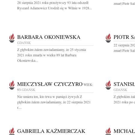
28 sierpnia 2021 roku przeżywszy 93 lata odszedł
zmarł Piotr Sa
Ryszard Adamowicz Urodził się w Wilnie w 1928...
BARBARA OKONIEWSKA
PIOTR 
GDAŃSK
22 sierpnia 202
Z głębokim żalem zawiadamiamy, że 25 stycznia
zmarł Piotr Sa
2021 roku zmarła w wieku 89 lat Barbara
Okoniewska...
MIECZYSŁAW CZYCZYRO
STANIS
WIEK:
93
GDAŃSK
GDAŃSK
Nie umiera ten, kto trwa w pamięci żywych Z
Z głębokim żal
głębokim żalem zawiadamiamy, że 22 sierpnia 2021
2021 roku po c
r....
GABRIELA KAŹMIERCZAK
MICHAŁ