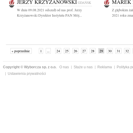
JERZY KRZYŻANOWSKI
MAREK 
GDAŃSK
W dniu 09.08.2021 odszedł od nas prof. Jerzy
Z głębokim żal
Krzyżanowski Dyrektor Instytutu PAN Mój...
2021 roku zmar
« poprzednie
1
...
24
25
26
27
28
29
30
31
32
»
Copyright © Wyborcza sp. z o.o.
O nas
Staże u nas
Reklama
Polityka 
Ustawienia prywatności