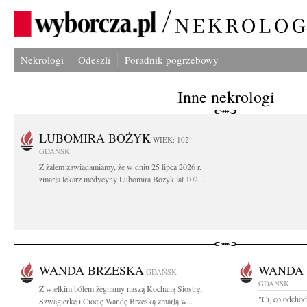
Nekrologi
Odeszli
Poradnik pogrzebowy
Inne nekrologi
LUBOMIRA BOŻYK
WIEK: 102
GDAŃSK
Z żalem zawiadamiamy, że w dniu 25 lipca 2026 r.
zmarła lekarz medycyny Lubomira Bożyk lat 102...
WANDA BRZESKA
WANDA 
GDAŃSK
GDAŃSK
Z wielkim bólem żegnamy naszą Kochaną Siostrę,
"Ci, co odchod
Szwagierkę i Ciocię Wandę Brzeską zmarłą w...