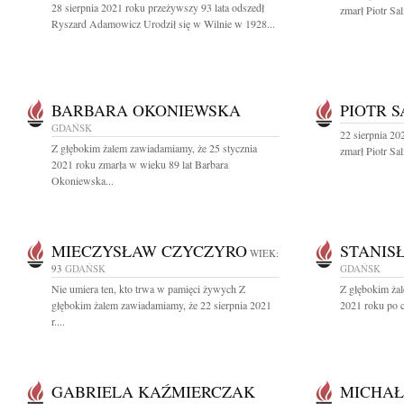
28 sierpnia 2021 roku przeżywszy 93 lata odszedł
zmarł Piotr Sa
Ryszard Adamowicz Urodził się w Wilnie w 1928...
BARBARA OKONIEWSKA
PIOTR 
GDAŃSK
22 sierpnia 202
Z głębokim żalem zawiadamiamy, że 25 stycznia
zmarł Piotr Sa
2021 roku zmarła w wieku 89 lat Barbara
Okoniewska...
MIECZYSŁAW CZYCZYRO
STANIS
WIEK:
93
GDAŃSK
GDAŃSK
Nie umiera ten, kto trwa w pamięci żywych Z
Z głębokim żal
głębokim żalem zawiadamiamy, że 22 sierpnia 2021
2021 roku po c
r....
GABRIELA KAŹMIERCZAK
MICHAŁ