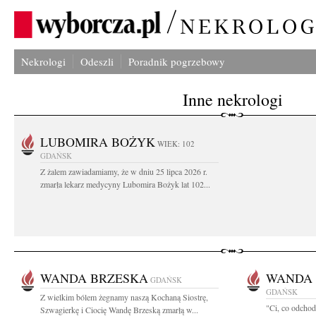
Nekrologi
Odeszli
Poradnik pogrzebowy
Inne nekrologi
LUBOMIRA BOŻYK
WIEK: 102
GDAŃSK
Z żalem zawiadamiamy, że w dniu 25 lipca 2026 r.
zmarła lekarz medycyny Lubomira Bożyk lat 102...
WANDA BRZESKA
WANDA 
GDAŃSK
GDAŃSK
Z wielkim bólem żegnamy naszą Kochaną Siostrę,
"Ci, co odchod
Szwagierkę i Ciocię Wandę Brzeską zmarłą w...