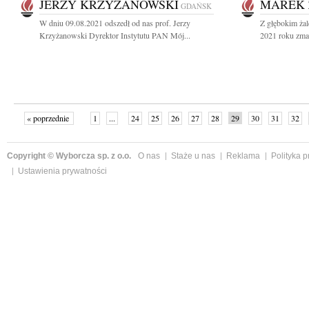
JERZY KRZYŻANOWSKI
MAREK 
GDAŃSK
W dniu 09.08.2021 odszedł od nas prof. Jerzy
Z głębokim żal
Krzyżanowski Dyrektor Instytutu PAN Mój...
2021 roku zmar
« poprzednie
1
...
24
25
26
27
28
29
30
31
32
»
Copyright © Wyborcza sp. z o.o.
O nas
Staże u nas
Reklama
Polityka 
Ustawienia prywatności