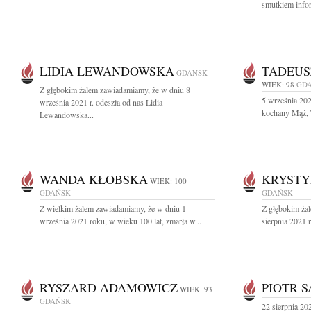
smutkiem infor
LIDIA LEWANDOWSKA
TADEUS
GDAŃSK
WIEK: 98
GD
Z głębokim żalem zawiadamiamy, że w dniu 8
5 września 202
września 2021 r. odeszła od nas Lidia
kochany Mąż, T
Lewandowska...
WANDA KŁOBSKA
KRYSTY
WIEK: 100
GDAŃSK
GDAŃSK
Z wielkim żalem zawiadamiamy, że w dniu 1
Z głębokim ża
września 2021 roku, w wieku 100 lat, zmarła w...
sierpnia 2021 
RYSZARD ADAMOWICZ
PIOTR 
WIEK: 93
GDAŃSK
22 sierpnia 202