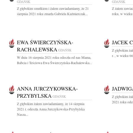
GDAŃSK
GDAŃSK
Z głębokim smutkiem i żalem zawiadamiamy, że 21
Z żalem zawiad
sierpnia 2021 roku zmarła Gabriela Kaźmierczak...
roku, w wieku 
EWA ŚWIERCZYŃSKA-
JACEK 
RACHALEWSKA
GDAŃSK
Z głębokim żal
r. , w wieku 6
W dniu 16 sierpnia 2021 roku odeszła od nas Mama,
Babcia i Teściowa Ewa Świerczyńska-Rachalewska...
ANNA JURCZYKOWSKA-
JADWIG
PRZYBYLSKA
GDAŃSK
Z głębokim żal
2021 roku odes
Z głębokim żalem zawiadamiamy, że 14 sierpnia
2021 r. odeszła Anna Jurczykowska-Przybylska
Nasza...