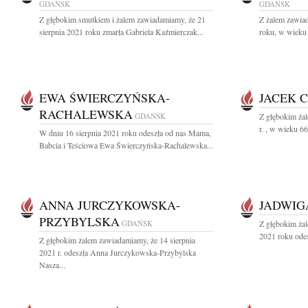
GDAŃSK
GDAŃSK
Z głębokim smutkiem i żalem zawiadamiamy, że 21
Z żalem zawiad
sierpnia 2021 roku zmarła Gabriela Kaźmierczak...
roku, w wieku 
EWA ŚWIERCZYŃSKA-
JACEK 
RACHALEWSKA
GDAŃSK
Z głębokim żal
r. , w wieku 6
W dniu 16 sierpnia 2021 roku odeszła od nas Mama,
Babcia i Teściowa Ewa Świerczyńska-Rachalewska...
ANNA JURCZYKOWSKA-
JADWIG
PRZYBYLSKA
GDAŃSK
Z głębokim żal
2021 roku odes
Z głębokim żalem zawiadamiamy, że 14 sierpnia
2021 r. odeszła Anna Jurczykowska-Przybylska
Nasza...