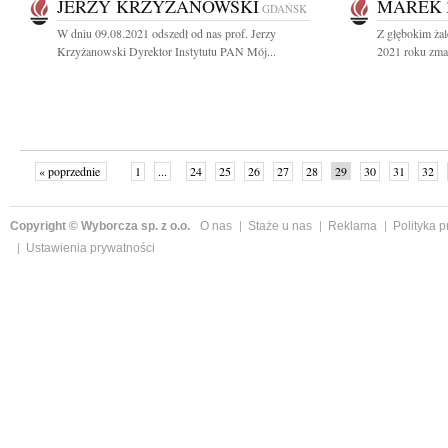
JERZY KRZYŻANOWSKI
MAREK 
GDAŃSK
W dniu 09.08.2021 odszedł od nas prof. Jerzy
Z głębokim żal
Krzyżanowski Dyrektor Instytutu PAN Mój...
2021 roku zmar
« poprzednie
1
...
24
25
26
27
28
29
30
31
32
»
Copyright © Wyborcza sp. z o.o.
O nas
Staże u nas
Reklama
Polityka 
Ustawienia prywatności