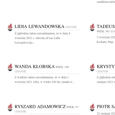
smutkiem infor
LIDIA LEWANDOWSKA
TADEUS
GDAŃSK
WIEK: 98
GD
Z głębokim żalem zawiadamiamy, że w dniu 8
5 września 202
września 2021 r. odeszła od nas Lidia
kochany Mąż, T
Lewandowska...
WANDA KŁOBSKA
KRYSTY
WIEK: 100
GDAŃSK
GDAŃSK
Z wielkim żalem zawiadamiamy, że w dniu 1
Z głębokim ża
września 2021 roku, w wieku 100 lat, zmarła w...
sierpnia 2021 
RYSZARD ADAMOWICZ
PIOTR 
WIEK: 93
GDAŃSK
22 sierpnia 202