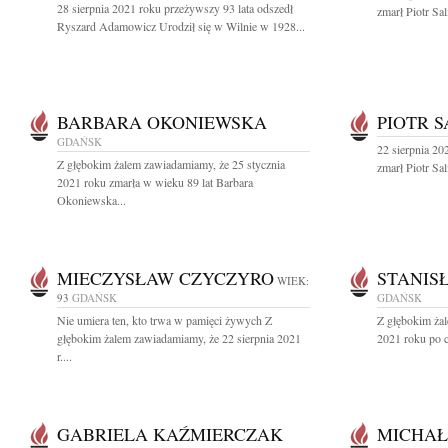
28 sierpnia 2021 roku przeżywszy 93 lata odszedł
zmarł Piotr Sa
Ryszard Adamowicz Urodził się w Wilnie w 1928...
BARBARA OKONIEWSKA
PIOTR 
GDAŃSK
22 sierpnia 202
Z głębokim żalem zawiadamiamy, że 25 stycznia
zmarł Piotr Sa
2021 roku zmarła w wieku 89 lat Barbara
Okoniewska...
MIECZYSŁAW CZYCZYRO
STANIS
WIEK:
93
GDAŃSK
GDAŃSK
Nie umiera ten, kto trwa w pamięci żywych Z
Z głębokim żal
głębokim żalem zawiadamiamy, że 22 sierpnia 2021
2021 roku po c
r....
GABRIELA KAŹMIERCZAK
MICHAŁ