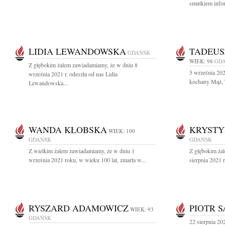
smutkiem infor
LIDIA LEWANDOWSKA
TADEUS
GDAŃSK
WIEK: 98
GD
Z głębokim żalem zawiadamiamy, że w dniu 8
5 września 202
września 2021 r. odeszła od nas Lidia
kochany Mąż, T
Lewandowska...
WANDA KŁOBSKA
KRYSTY
WIEK: 100
GDAŃSK
GDAŃSK
Z wielkim żalem zawiadamiamy, że w dniu 1
Z głębokim ża
września 2021 roku, w wieku 100 lat, zmarła w...
sierpnia 2021 
RYSZARD ADAMOWICZ
PIOTR 
WIEK: 93
GDAŃSK
22 sierpnia 202