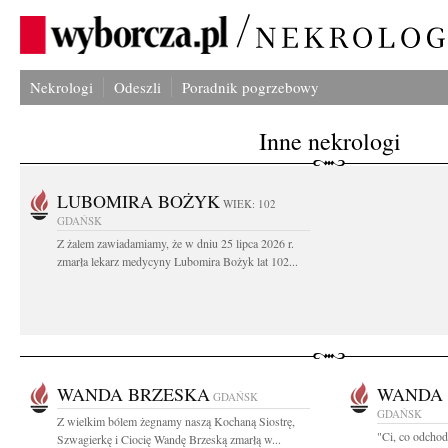
Nekrologi
Odeszli
Poradnik pogrzebowy
Inne nekrologi
LUBOMIRA BOŻYK
WIEK: 102
GDAŃSK
Z żalem zawiadamiamy, że w dniu 25 lipca 2026 r.
zmarła lekarz medycyny Lubomira Bożyk lat 102...
WANDA BRZESKA
WANDA 
GDAŃSK
GDAŃSK
Z wielkim bólem żegnamy naszą Kochaną Siostrę,
"Ci, co odchod
Szwagierkę i Ciocię Wandę Brzeską zmarłą w...