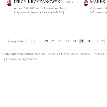
JERZY KRZYŻANOWSKI
MAREK 
GDAŃSK
W dniu 09.08.2021 odszedł od nas prof. Jerzy
Z głębokim żal
Krzyżanowski Dyrektor Instytutu PAN Mój...
2021 roku zmar
« poprzednie
1
...
24
25
26
27
28
29
30
31
32
»
Copyright © Wyborcza sp. z o.o.
O nas
Staże u nas
Reklama
Polityka 
Ustawienia prywatności