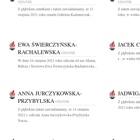
GDAŃSK
GDAŃSK
Z głębokim smutkiem i żalem zawiadamiamy, że 21
Z żalem zawiad
sierpnia 2021 roku zmarła Gabriela Kaźmierczak...
roku, w wieku 
EWA ŚWIERCZYŃSKA-
JACEK 
RACHALEWSKA
GDAŃSK
Z głębokim żal
r. , w wieku 6
W dniu 16 sierpnia 2021 roku odeszła od nas Mama,
Babcia i Teściowa Ewa Świerczyńska-Rachalewska...
ANNA JURCZYKOWSKA-
JADWIG
PRZYBYLSKA
GDAŃSK
Z głębokim żal
2021 roku odes
Z głębokim żalem zawiadamiamy, że 14 sierpnia
2021 r. odeszła Anna Jurczykowska-Przybylska
Nasza...