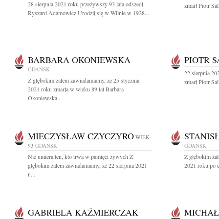
28 sierpnia 2021 roku przeżywszy 93 lata odszedł
zmarł Piotr Sa
Ryszard Adamowicz Urodził się w Wilnie w 1928...
BARBARA OKONIEWSKA
PIOTR 
GDAŃSK
22 sierpnia 202
Z głębokim żalem zawiadamiamy, że 25 stycznia
zmarł Piotr Sa
2021 roku zmarła w wieku 89 lat Barbara
Okoniewska...
MIECZYSŁAW CZYCZYRO
STANIS
WIEK:
93
GDAŃSK
GDAŃSK
Nie umiera ten, kto trwa w pamięci żywych Z
Z głębokim żal
głębokim żalem zawiadamiamy, że 22 sierpnia 2021
2021 roku po c
r....
GABRIELA KAŹMIERCZAK
MICHAŁ