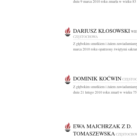
dniu 9 marca 2010 roku zmarła w wieku 83 la
DARIUSZ KŁOSOWSKI
WIE
CZĘSTOCHOWA
Z głębokim smutkiem i żalem zawiadamiamy
marca 2010 roku opatrzony świętymi sakram
DOMINIK KOĆWIN
CZĘSTO
Z głębokim smutkiem i żalem zawiadamiamy
dniu 21 lutego 2010 roku zmarł w wieku 75 l
EWA MAJCHRZAK Z D.
TOMASZEWSKA
CZĘSTOCHO