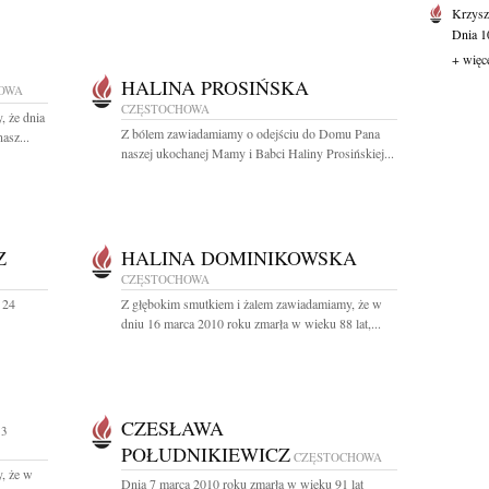
Krzysz
Dnia 10
+ więc
HALINA PROSIŃSKA
OWA
CZĘSTOCHOWA
, że dnia
Z bólem zawiadamiamy o odejściu do Domu Pana
asz...
naszej ukochanej Mamy i Babci Haliny Prosińskiej...
Z
HALINA DOMINIKOWSKA
CZĘSTOCHOWA
 24
Z głębokim smutkiem i żalem zawiadamiamy, że w
dniu 16 marca 2010 roku zmarła w wieku 88 lat,...
CZESŁAWA
83
POŁUDNIKIEWICZ
CZĘSTOCHOWA
, że w
Dnia 7 marca 2010 roku zmarła w wieku 91 lat