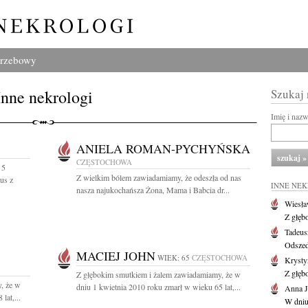
grzebowy
Inne nekrologi
Szukaj
Imię i naz
ANIELA ROMAN-PYCHYŃSKA
CZĘSTOCHOWA
 5
Z wielkim bólem zawiadamiamy, że odeszła od nas
us z
INNE NE
nasza najukochańsza Żona, Mama i Babcia dr...
Wiesł
Z głęb
Tadeus
Odszed
MACIEJ JOHN
WIEK: 65
CZĘSTOCHOWA
Krysty
Z głęb
Z głębokim smutkiem i żalem zawiadamiamy, że w
, że w
dniu 1 kwietnia 2010 roku zmarł w wieku 65 lat,...
Anna J
lat,...
W dniu