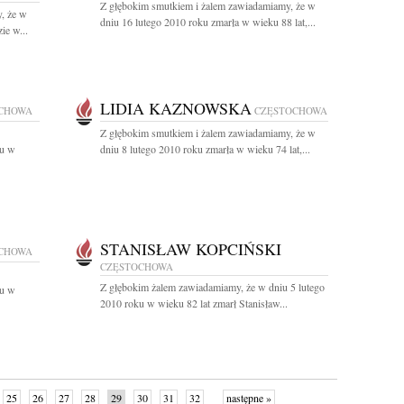
Z głębokim smutkiem i żalem zawiadamiamy, że w
, że w
dniu 16 lutego 2010 roku zmarła w wieku 88 lat,...
ie w...
LIDIA KAZNOWSKA
CHOWA
CZĘSTOCHOWA
Z głębokim smutkiem i żalem zawiadamiamy, że w
ku w
dniu 8 lutego 2010 roku zmarła w wieku 74 lat,...
STANISŁAW KOPCIŃSKI
CHOWA
CZĘSTOCHOWA
Z głębokim żalem zawiadamiamy, że w dniu 5 lutego
ku w
2010 roku w wieku 82 lat zmarł Stanisław...
25
26
27
28
29
30
31
32
następne »