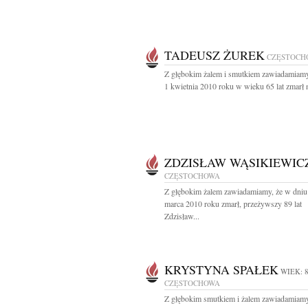
TADEUSZ ŻUREK
CZĘSTOCH
Z głębokim żalem i smutkiem zawiadamiamy
1 kwietnia 2010 roku w wieku 65 lat zmarł n
ZDZISŁAW WĄSIKIEWIC
CZĘSTOCHOWA
Z głębokim żalem zawiadamiamy, że w dniu
marca 2010 roku zmarł, przeżywszy 89 lat
Zdzisław...
KRYSTYNA SPAŁEK
WIEK: 
CZĘSTOCHOWA
Z głębokim smutkiem i żalem zawiadamiamy