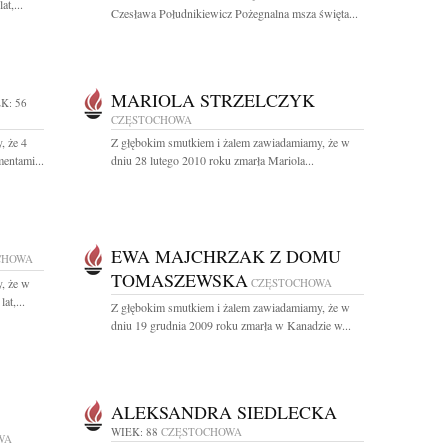
t,...
Czesława Południkiewicz Pożegnalna msza święta...
MARIOLA STRZELCZYK
K: 56
CZĘSTOCHOWA
, że 4
Z głębokim smutkiem i żalem zawiadamiamy, że w
entami...
dniu 28 lutego 2010 roku zmarła Mariola...
EWA MAJCHRZAK Z DOMU
CHOWA
TOMASZEWSKA
, że w
CZĘSTOCHOWA
at,...
Z głębokim smutkiem i żalem zawiadamiamy, że w
dniu 19 grudnia 2009 roku zmarła w Kanadzie w...
ALEKSANDRA SIEDLECKA
WIEK: 88
CZĘSTOCHOWA
WA