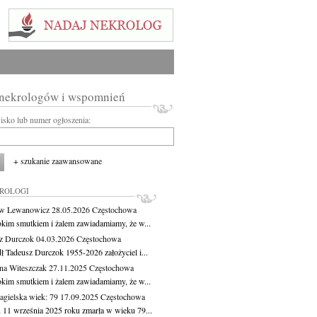
 nekrologów i wspomnień
wisko lub numer ogłoszenia:
+ szukanie zaawansowane
KROLOGI
aw Lewanowicz
28.05.2026
Częstochowa
okim smutkiem i żalem zawiadamiamy, że w...
z Durczok
04.03.2026
Częstochowa
ł Tadeusz Durczok 1955-2026 założyciel i...
na Witeszczak
27.11.2025
Częstochowa
okim smutkiem i żalem zawiadamiamy, że w...
agielska
wiek: 79
17.09.2025
Częstochowa
 11 września 2025 roku zmarła w wieku 79...