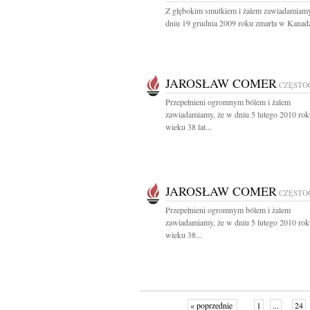
Z głębokim smutkiem i żalem zawiadamiamy
dniu 19 grudnia 2009 roku zmarła w Kanadz
JAROSŁAW COMER
CZĘSTO
Przepełnieni ogromnym bólem i żalem
zawiadamiamy, że w dniu 5 lutego 2010 ro
wieku 38 lat...
JAROSŁAW COMER
CZĘSTO
Przepełnieni ogromnym bólem i żalem
zawiadamiamy, że w dniu 5 lutego 2010 ro
wieku 38...
« poprzednie
1
...
24