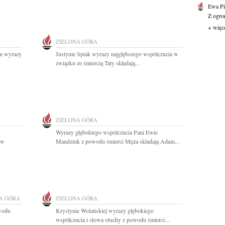
Ewa Pi
Z ogro
+ więc
ZIELONA GÓRA
ym wyrazy
Justynie Spiak wyrazy najgłębszego współczucia w
związku ze śmiercią Taty składają...
ZIELONA GÓRA
Wyrazy głębokiego współczucia Pani Ewie
 w
Mandziuk z powodu śmierci Męża składają Adam...
A GÓRA
ZIELONA GÓRA
owodu
Krystynie Wolańskiej wyrazy głębokiego
współczucia i słowa otuchy z powodu śmierci...