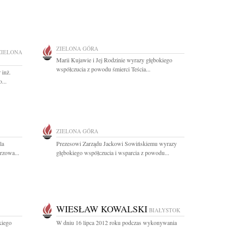
ZIELONA GÓRA
ZIELONA
Marii Kujawie i Jej Rodzinie wyrazy głębokiego
współczucia z powodu śmierci Teścia...
 inż.
...
ZIELONA GÓRA
la
Prezesowi Zarządu Jackowi Sowińskiemu wyrazy
rzowa...
głębokiego współczucia i wsparcia z powodu...
WIESŁAW KOWALSKI
BIAŁYSTOK
kiego
W dniu 16 lipca 2012 roku podczas wykonywania