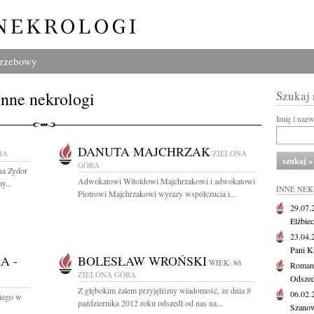
grzebowy
Inne nekrologi
Szukaj
Imię i naz
DANUTA MAJCHRZAK
RA
ZIELONA
GÓRA
na Zydor
Adwokatowi Witoldowi Majchrzakowi i adwokatowi
y...
INNE NE
Piotrowi Majchrzakowi wyrazy współczucia i...
29.07
Elżbie
23.04
Pani K
A -
BOLESŁAW WROŃSKI
WIEK: 86
Roman
ZIELONA GÓRA
Odszedł
Z głębokim żalem przyjęliśmy wiadomość, że dnia 8
06.02
iego w
października 2012 roku odszedł od nas na...
Szanow