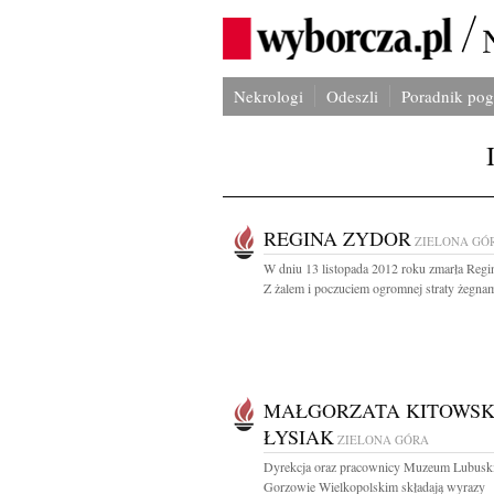
Nekrologi
Odeszli
Poradnik po
REGINA ZYDOR
ZIELONA GÓ
W dniu 13 listopada 2012 roku zmarła Regi
Z żalem i poczuciem ogromnej straty żegnam
MAŁGORZATA KITOWSK
ŁYSIAK
ZIELONA GÓRA
Dyrekcja oraz pracownicy Muzeum Lubusk
Gorzowie Wielkopolskim składają wyrazy