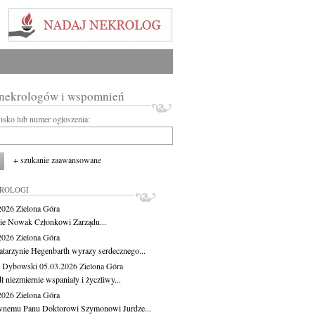
 nekrologów i wspomnień
wisko lub numer ogłoszenia:
+ szukanie zaawansowane
KROLOGI
.2026
Zielona Góra
cie Nowak Członkowi Zarządu...
.2026
Zielona Góra
atarzynie Hegenbarth wyrazy serdecznego...
 Dybowski
05.03.2026
Zielona Góra
 niezmiernie wspaniały i życzliwy...
.2026
Zielona Góra
nemu Panu Doktorowi Szymonowi Jurdze...