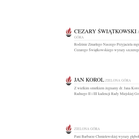
CEZARY ŚWIĄTKOWSKI
GÓRA
Rodzinie Zmarłego Naszego Przyjaciela mgr
Cezarego Świątkowskiego wyrazy szczerego
JAN KOROL
ZIELONA GÓRA
Z wielkim smutkiem żegnamy dr. Jana Koro
Radnego II i III kadencji Rady Miejskiej Go
ZIELONA GÓRA
Pani Barbarze Chmielewskiej wyrazy głębo