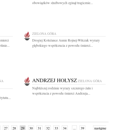
obowiązków służbowych zginął tragicznie...
ZIELONA GÓRA
mierci
Drogiej Koleżance Annie Rojnej-Witczak wyrazy
inie...
głębokiego współczucia z powodu śmierci...
ANDRZEJ HOŁYSZ
NA
ZIELONA GÓRA
Najbliższej rodzinie wyrazy szczerego żalu i
współczucia z powodu śmierci Andrzeja...
ytutu...
27
28
29
30
31
32
33
34
...
39
następne