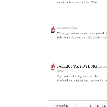
współczucia z powodu śmierci Teścia...
ZIELONA GÓRA
Wyrazy głębokiego współczucia z powodu ś
Babci Panu Naczelnikowi OKŚZpNP w Lubl
JACEK PRZYBYLSKI
ZIELO
GÓRA
Z głębokim żalem żegnamy prof. Jacka
Przybylskiego wieloletniego pracownika Inst
« poprzednie
1
...
24
25
26