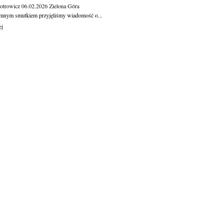
otrowicz
06.02.2026
Zielona Góra
mnym smutkiem przyjęliśmy wiadomość o...
ej