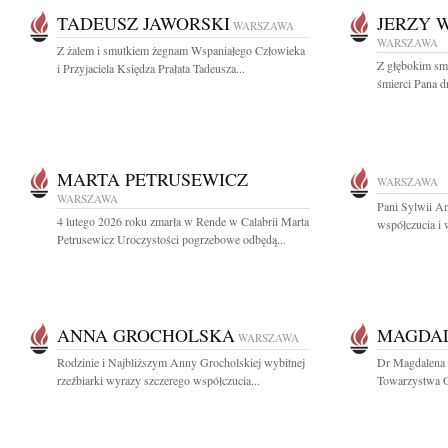
TADEUSZ JAWORSKI
JERZY 
WARSZAWA
WARSZAWA
Z żalem i smutkiem żegnam Wspaniałego Człowieka
Z głębokim sm
i Przyjaciela Księdza Prałata Tadeusza...
śmierci Pana dr
MARTA PETRUSEWICZ
WARSZAWA
WARSZAWA
Pani Sylwii A
4 lutego 2026 roku zmarła w Rende w Calabrii Marta
współczucia i 
Petrusewicz Uroczystości pogrzebowe odbędą...
ANNA GROCHOLSKA
MAGDAL
WARSZAWA
Rodzinie i Najbliższym Anny Grocholskiej wybitnej
Dr Magdalena 
rzeźbiarki wyrazy szczerego współczucia...
Towarzystwa O