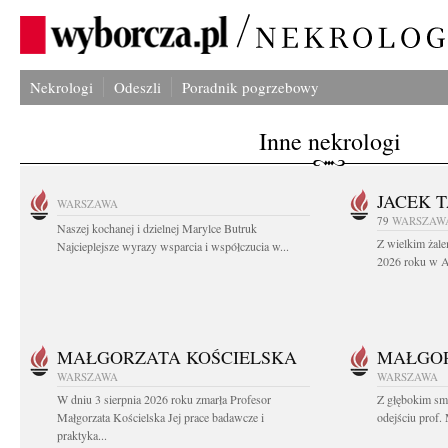
Nekrologi
Odeszli
Poradnik pogrzebowy
Inne nekrologi
JACEK 
WARSZAWA
79
WARSZAW
Naszej kochanej i dzielnej Marylce Butruk
Z wielkim żale
Najcieplejsze wyrazy wsparcia i współczucia w...
2026 roku w Au
MAŁGORZATA KOŚCIELSKA
MAŁGOR
WARSZAWA
WARSZAWA
W dniu 3 sierpnia 2026 roku zmarła Profesor
Z głębokim sm
Małgorzata Kościelska Jej prace badawcze i
odejściu prof. 
praktyka...