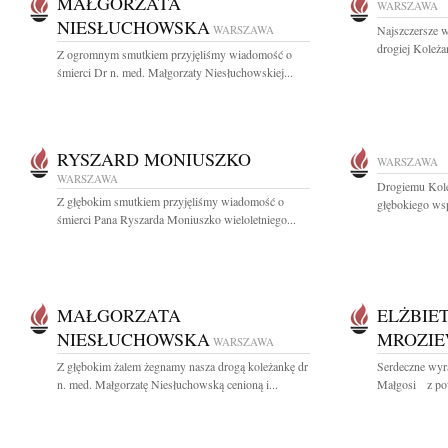
MAŁGORZATA
WARSZAWA
NIESŁUCHOWSKA
WARSZAWA
Najszczersze w
drogiej Koleża
Z ogromnym smutkiem przyjęliśmy wiadomość o
śmierci Dr n. med. Małgorzaty Niesłuchowskiej...
RYSZARD MONIUSZKO
WARSZAWA
WARSZAWA
Drogiemu Kole
Z głębokim smutkiem przyjęliśmy wiadomość o
głębokiego wsp
śmierci Pana Ryszarda Moniuszko wieloletniego...
MAŁGORZATA
ELŻBIE
NIESŁUCHOWSKA
MROZIE
WARSZAWA
Z głębokim żalem żegnamy nasza drogą koleżankę dr
Serdeczne wyr
n. med. Małgorzatę Niesłuchowską cenioną i...
Małgosi z pow