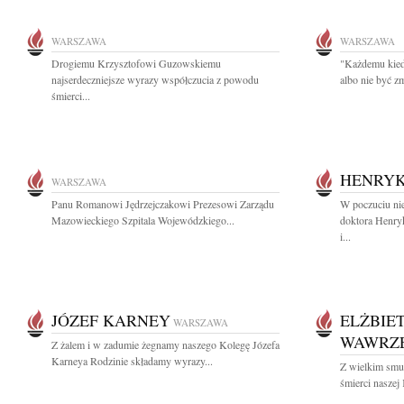
WARSZAWA
WARSZAWA
Drogiemu Krzysztofowi Guzowskiemu
"Każdemu kiedy
najserdeczniejsze wyrazy współczucia z powodu
albo nie być z
śmierci...
HENRY
WARSZAWA
Panu Romanowi Jędrzejczakowi Prezesowi Zarządu
W poczuciu ni
Mazowieckiego Szpitala Wojewódzkiego...
doktora Henry
i...
JÓZEF KARNEY
ELŻBIE
WARSZAWA
WAWRZ
Z żalem i w zadumie żegnamy naszego Kolegę Józefa
Karneya Rodzinie składamy wyrazy...
Z wielkim smu
śmierci naszej 