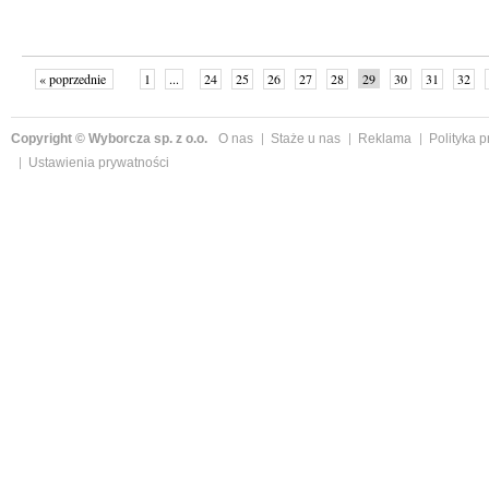
« poprzednie
1
...
24
25
26
27
28
29
30
31
32
»
Copyright © Wyborcza sp. z o.o.
O nas
Staże u nas
Reklama
Polityka 
Ustawienia prywatności