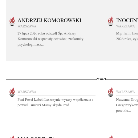
ANDRZEJ KOMOROWSKI
INOCEN
WARSZAWA
WARSZAWA
27 lipca 2026 roku odszedł Śp. Andrzej
Mgr farm. Inoc
Komorowski wspaniały człowiek, znakomity
2026 roku, żył
psycholog, nasz...
WARSZAWA
WARSZAWA
Pani Poseł Izabeli Leszczynie wyrazy współczucia z
Naszemu Drog
powodu śmierci Mamy składa Prof....
Gregorczykowi
powodu...