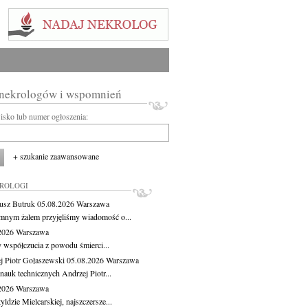
 nekrologów i wspomnień
wisko lub numer ogłoszenia:
+ szukanie zaawansowane
KROLOGI
usz Butruk
05.08.2026
Warszawa
mnym żalem przyjęliśmy wiadomość o...
.2026
Warszawa
 współczucia z powodu śmierci...
j Piotr Gołaszewski
05.08.2026
Warszawa
nauk technicznych Andrzej Piotr...
.2026
Warszawa
ldzie Mielcarskiej, najszczersze...