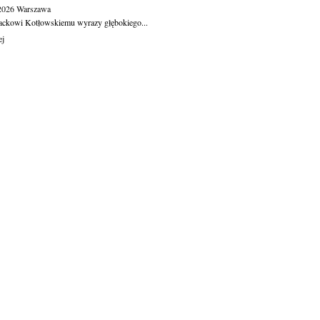
.2026
Warszawa
ackowi Kotłowskiemu wyrazy głębokiego...
ej