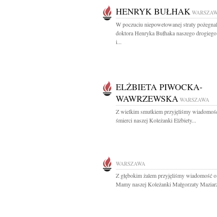
HENRYK BUŁHAK
WARSZA
W poczuciu niepowetowanej straty pożegna
doktora Henryka Bułhaka naszego drogiego
i...
ELŻBIETA PIWOCKA-
WAWRZEWSKA
WARSZAWA
Z wielkim smutkiem przyjęliśmy wiadomoś
śmierci naszej Koleżanki Elżbiety...
WARSZAWA
Z głębokim żalem przyjęliśmy wiadomość o
Mamy naszej Koleżanki Małgorzaty Maziarz