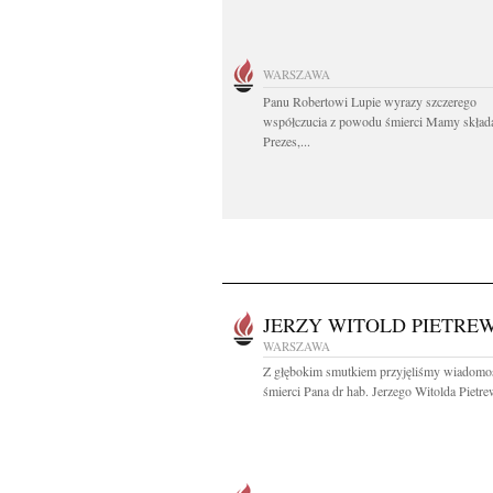
WARSZAWA
Panu Robertowi Lupie wyrazy szczerego
współczucia z powodu śmierci Mamy skład
Prezes,...
JERZY WITOLD PIETRE
WARSZAWA
Z głębokim smutkiem przyjęliśmy wiadomo
śmierci Pana dr hab. Jerzego Witolda Pietrew