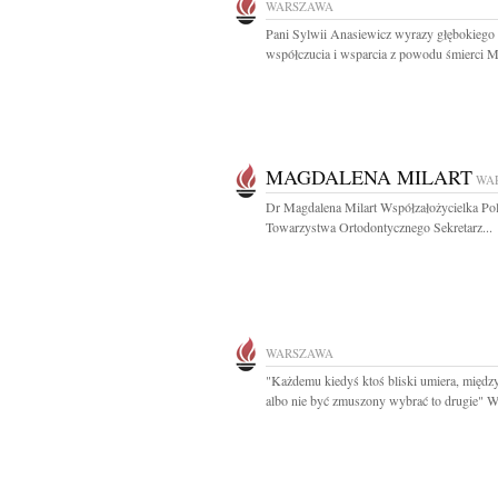
WARSZAWA
Pani Sylwii Anasiewicz wyrazy głębokiego
współczucia i wsparcia z powodu śmierci M
MAGDALENA MILART
WA
Dr Magdalena Milart Współzałożycielka Po
Towarzystwa Ortodontycznego Sekretarz...
WARSZAWA
"Każdemu kiedyś ktoś bliski umiera, międz
albo nie być zmuszony wybrać to drugie" W