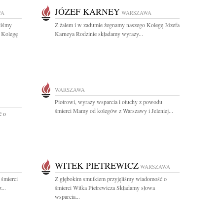
JÓZEF KARNEY
WA
WARSZAWA
liśmy
Z żalem i w zadumie żegnamy naszego Kolegę Józefa
 Kolegę
Karneya Rodzinie składamy wyrazy...
WARSZAWA
Piotrowi, wyrazy wsparcia i otuchy z powodu
śmierci Mamy od kolegów z Warszawy i Jeleniej...
ć o
WITEK PIETREWICZ
WARSZAWA
 śmierci
Z głębokim smutkiem przyjęliśmy wiadomość o
...
śmierci Witka Pietrewicza Składamy słowa
wsparcia...