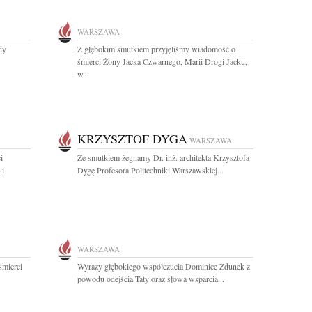
WARSZAWA
dy
Z głębokim smutkiem przyjęliśmy wiadomość o
śmierci Żony Jacka Czwarnego, Marii Drogi Jacku,
w...
KRZYSZTOF DYGA
WARSZAWA
i
Ze smutkiem żegnamy Dr. inż. architekta Krzysztofa
 i
Dygę Profesora Politechniki Warszawskiej...
WARSZAWA
śmierci
Wyrazy głębokiego współczucia Dominice Zdunek z
powodu odejścia Taty oraz słowa wsparcia...