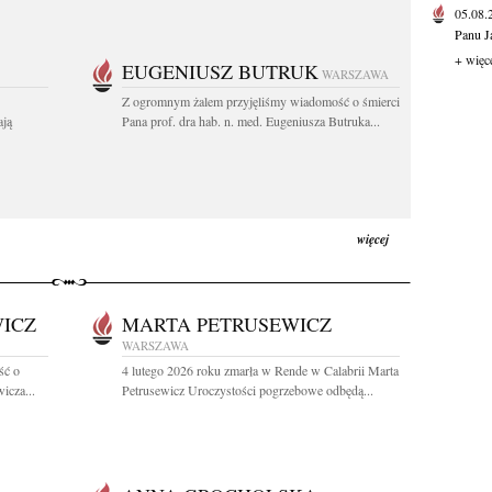
05.08
Panu J
+ więc
EUGENIUSZ BUTRUK
WARSZAWA
Z ogromnym żalem przyjęliśmy wiadomość o śmierci
ają
Pana prof. dra hab. n. med. Eugeniusza Butruka...
więcej
WICZ
MARTA PETRUSEWICZ
WARSZAWA
ść o
4 lutego 2026 roku zmarła w Rende w Calabrii Marta
icza...
Petrusewicz Uroczystości pogrzebowe odbędą...