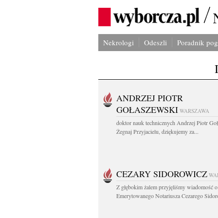
Nekrologi
Odeszli
Poradnik po
ANDRZEJ PIOTR
GOŁASZEWSKI
WARSZAWA
doktor nauk technicznych Andrzej Piotr Go
Żegnaj Przyjacielu, dziękujemy za...
CEZARY SIDOROWICZ
WA
Z głębokim żalem przyjęliśmy wiadomość o
Emerytowanego Notariusza Cezarego Sidoro