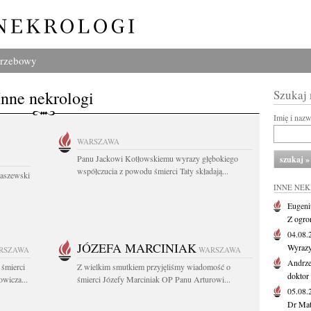
grzebowy
Inne nekrologi
Szukaj
Imię i naz
WARSZAWA
Panu Jackowi Kotłowskiemu wyrazy głębokiego
współczucia z powodu śmierci Taty składają...
łaszewski
INNE NE
Eugeni
Z ogro
04.08
JÓZEFA MARCINIAK
Wyrazy
RSZAWA
WARSZAWA
Andrze
 śmierci
Z wielkim smutkiem przyjęliśmy wiadomość o
doktor 
wicza...
śmierci Józefy Marciniak OP Panu Arturowi...
05.08
Dr Maty