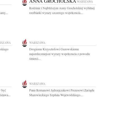
ANNA GROCHOLSKA
WARSZAWA
Rodzinie i Najbliższym Anny Grocholskiej wybitnej
amy...
rzeźbiarki wyrazy szczerego współczucia...
RSZAWA
WARSZAWA
lskiego
Drogiemu Krzysztofowi Guzowskiemu
najserdeczniejsze wyrazy współczucia z powodu
śmierci...
WARSZAWA
y być
Panu Romanowi Jędrzejczakowi Prezesowi Zarządu
isława...
Mazowieckiego Szpitala Wojewódzkiego...