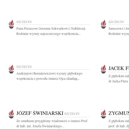
SZCZECIN
SZCZECIN
Panu Prezesowi Jerzemu Szkwarkowi i Nabliższej
Januszowi i J
Rodzinie wyrazy najszczerszego współczucia...
Rodzinie wyraz
SZCZECIN
JACEK 
Andrzejowi Bernatowiczowi wyrazy głębokiego
Z głębokim ża
współczucia z powodu śmierci Ojca składają...
dr Jacka Flura
JÓZEF ŚWINIARSKI
ZYGMU
SZCZECIN
Ze smutkiem przyjęliśmy wiadomość o śmierci Prof.
Z głębokim ża
dr hab. inż. Józefa Świniarskiego...
prof. dr hab. 