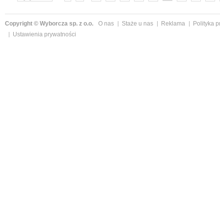
»
Copyright © Wyborcza sp. z o.o.
O nas
Staże u nas
Reklama
Polityka 
Ustawienia prywatności