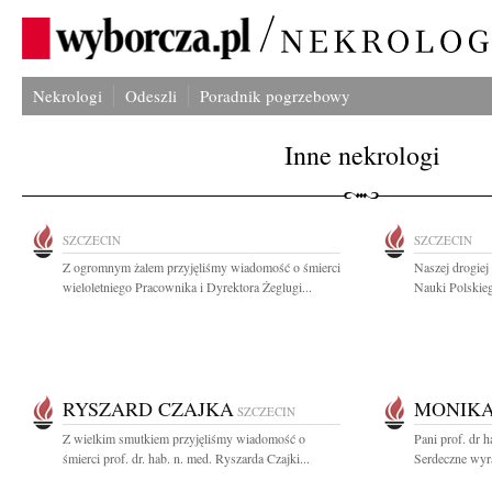
Nekrologi
Odeszli
Poradnik pogrzebowy
Inne nekrologi
SZCZECIN
SZCZECIN
Z ogromnym żalem przyjęliśmy wiadomość o śmierci
Naszej drogie
wieloletniego Pracownika i Dyrektora Żeglugi...
Nauki Polskieg
RYSZARD CZAJKA
MONIKA
SZCZECIN
Z wielkim smutkiem przyjęliśmy wiadomość o
Pani prof. dr 
śmierci prof. dr. hab. n. med. Ryszarda Czajki...
Serdeczne wyr