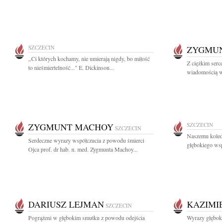
SZCZECIN
ZYGMU
,,Ci których kochamy, nie umierają nigdy, bo miłość
Z ciężkim serc
to nieśmiertelność..." E. Dickinson...
wiadomością w 
ZYGMUNT MACHOY
SZCZECIN
SZCZECIN
Naszemu koled
Serdeczne wyrazy współczucia z powodu śmierci
głębokiego wsp
Ojca prof. dr hab. n. med. Zygmunta Machoy...
DARIUSZ LEJMAN
KAZIMI
SZCZECIN
Pogrążeni w głębokim smutku z powodu odejścia
Wyrazy głęboki