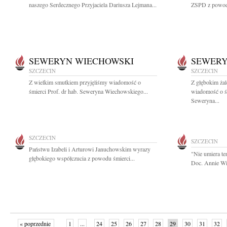
naszego Serdecznego Przyjaciela Dariusza Lejmana...
ZSPD z powodu 
SEWERYN WIECHOWSKI
SEWERY
SZCZECIN
SZCZECIN
Z wielkim smutkiem przyjęliśmy wiadomość o
Z głębokim żal
śmierci Prof. dr hab. Seweryna Wiechowskiego...
wiadomość o ś
Seweryna...
SZCZECIN
SZCZECIN
Państwu Izabeli i Arturowi Januchowskim wyrazy
"Nie umiera te
głębokiego współczucia z powodu śmierci...
Doc. Annie Wi
« poprzednie
1
...
24
25
26
27
28
29
30
31
32