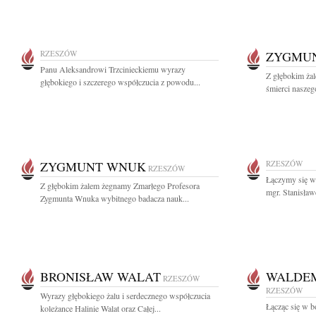
RZESZÓW
ZYGMU
Panu Aleksandrowi Trzcinieckiemu wyrazy
Z głębokim ża
głębokiego i szczerego współczucia z powodu...
śmierci naszeg
ZYGMUNT WNUK
RZESZÓW
RZESZÓW
Łączymy się w 
Z głębokim żalem żegnamy Zmarłego Profesora
mgr. Stanisław
Zygmunta Wnuka wybitnego badacza nauk...
BRONISŁAW WALAT
WALDE
RZESZÓW
RZESZÓW
Wyrazy głębokiego żalu i serdecznego współczucia
Łącząc się w bó
koleżance Halinie Walat oraz Całej...