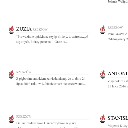
Jolantą Waligó
ZUZIA
RZESZÓW
RZESZÓW
Pani Grażynie 
"Prawdziwie opłakiwać czyjąś śmierć, to zatroszczyć
Oddziałowej Od
się o tych, którzy pozostali" Grzesiu...
RZESZÓW
ANTONI
Z głębokim smutkiem zawiadamiamy, że w dniu 24
Z głębokim ża
lipca 2016 roku w Lublanie zmarł nieoczekiwanie...
25 lipca 2016 
RZESZÓW
STANISŁ
Dr. inż. Tadeuszowi Gancarczykowi wyrazy
Mojemu Kuzyn