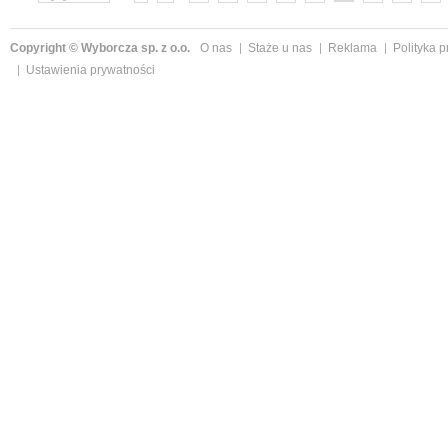
»
Copyright © Wyborcza sp. z o.o.
O nas
Staże u nas
Reklama
Polityka 
Ustawienia prywatności