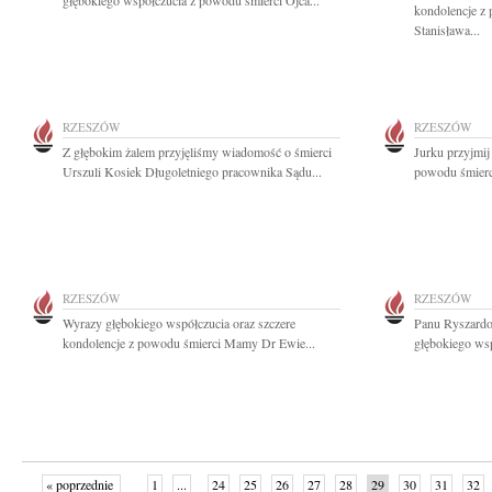
głębokiego współczucia z powodu śmierci Ojca...
kondolencje z
Stanisława...
RZESZÓW
RZESZÓW
Z głębokim żalem przyjęliśmy wiadomość o śmierci
Jurku przyjmij
Urszuli Kosiek Długoletniego pracownika Sądu...
powodu śmierc
RZESZÓW
RZESZÓW
Wyrazy głębokiego współczucia oraz szczere
Panu Ryszardo
kondolencje z powodu śmierci Mamy Dr Ewie...
głębokiego wsp
« poprzednie
1
...
24
25
26
27
28
29
30
31
32