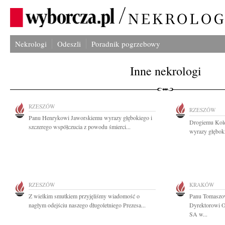
Nekrologi
Odeszli
Poradnik pogrzebowy
Inne nekrologi
RZESZÓW
RZESZÓW
Panu Henrykowi Jaworskiemu wyrazy głębokiego i
Drogiemu Kol
szczerego współczucia z powodu śmierci...
wyrazy głęboki
RZESZÓW
KRAKÓW
Z wielkim smutkiem przyjęliśmy wiadomość o
Panu Tomaszow
nagłym odejściu naszego długoletniego Prezesa...
Dyrektorowi O
SA w...