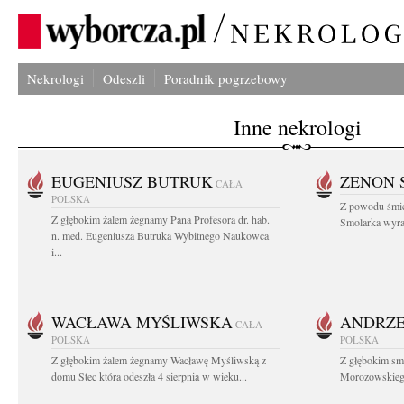
Nekrologi
Odeszli
Poradnik pogrzebowy
Inne nekrologi
EUGENIUSZ BUTRUK
ZENON 
CAŁA
POLSKA
Z powodu śmie
Z głębokim żalem żegnamy Pana Profesora dr. hab.
Smolarka wyraz
n. med. Eugeniusza Butruka Wybitnego Naukowca
i...
WACŁAWA MYŚLIWSKA
ANDRZE
CAŁA
POLSKA
POLSKA
Z głębokim żalem żegnamy Wacławę Myśliwską z
Z głębokim sm
domu Stec która odeszła 4 sierpnia w wieku...
Morozowskiego 