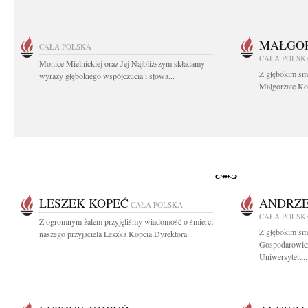
MAŁGOR
CAŁA POLSKA
CAŁA POLSK
Monice Mielnickiej oraz Jej Najbliższym składamy
Z głębokim sm
wyrazy głębokiego współczucia i słowa...
Małgorzatę Koś
LESZEK KOPEĆ
ANDRZE
CAŁA POLSKA
CAŁA POLSK
Z ogromnym żalem przyjęliśmy wiadomość o śmierci
Z głębokim sm
naszego przyjaciela Leszka Kopcia Dyrektora...
Gospodarowic
Uniwersytetu..