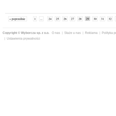
« poprzednie
1
...
24
25
26
27
28
29
30
31
32
»
Copyright © Wyborcza sp. z o.o.
O nas
Staże u nas
Reklama
Polityka 
Ustawienia prywatności