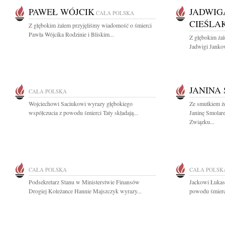
PAWEŁ WÓJCIK
JADWIG
CAŁA POLSKA
CIEŚLA
Z głębokim żalem przyjęliśmy wiadomość o śmierci
Pawła Wójcika Rodzinie i Bliskim...
Z głębokim ża
Jadwigi Jankow
JANINA
CAŁA POLSKA
Wojciechowi Saciukowi wyrazy głębokiego
Ze smutkiem ż
współczucia z powodu śmierci Taty składają...
Janinę Smolar
Związku...
CAŁA POLSKA
CAŁA POLSK
Podsekretarz Stanu w Ministerstwie Finansów
Jackowi Łukas
Drogiej Koleżance Hannie Majszczyk wyrazy...
powodu śmierci 