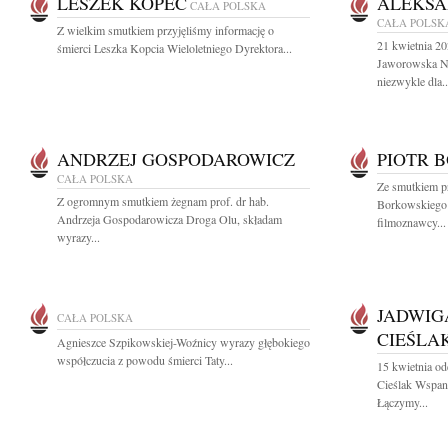
LESZEK KOPEĆ
ALEKSA
CAŁA POLSKA
CAŁA POLSK
Z wielkim smutkiem przyjęliśmy informację o
21 kwietnia 20
śmierci Leszka Kopcia Wieloletniego Dyrektora...
Jaworowska N
niezwykle dla..
ANDRZEJ GOSPODAROWICZ
PIOTR 
CAŁA POLSKA
Ze smutkiem p
Z ogromnym smutkiem żegnam prof. dr hab.
Borkowskiego 
Andrzeja Gospodarowicza Droga Olu, składam
filmoznawcy...
wyrazy...
JADWIG
CAŁA POLSKA
CIEŚLA
Agnieszce Szpikowskiej-Woźnicy wyrazy głębokiego
współczucia z powodu śmierci Taty...
15 kwietnia o
Cieślak Wspani
Łączymy...