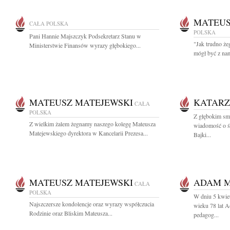
MATEUS
CAŁA POLSKA
POLSKA
Pani Hannie Majszczyk Podsekretarz Stanu w
"Jak trudno że
Ministerstwie Finansów wyrazy głębokiego...
mógł być z nam
MATEUSZ MATEJEWSKI
KATARZ
CAŁA
POLSKA
Z głębokim smu
Z wielkim żalem żegnamy naszego kolegę Mateusza
wiadomość o ś
Matejewskiego dyrektora w Kancelarii Prezesa...
Bajki...
MATEUSZ MATEJEWSKI
ADAM 
CAŁA
POLSKA
W dniu 5 kwie
Najszczersze kondolencje oraz wyrazy współczucia
wieku 78 lat A
Rodzinie oraz Bliskim Mateusza...
pedagog...