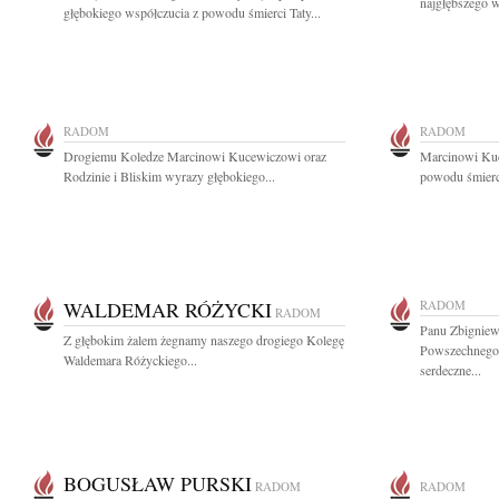
najgłębszego w
głębokiego współczucia z powodu śmierci Taty...
RADOM
RADOM
Drogiemu Koledze Marcinowi Kucewiczowi oraz
Marcinowi Kuc
Rodzinie i Bliskim wyrazy głębokiego...
powodu śmierci 
WALDEMAR RÓŻYCKI
RADOM
RADOM
Panu Zbigniew
Z głębokim żalem żegnamy naszego drogiego Kolegę
Powszechnego
Waldemara Różyckiego...
serdeczne...
BOGUSŁAW PURSKI
RADOM
RADOM