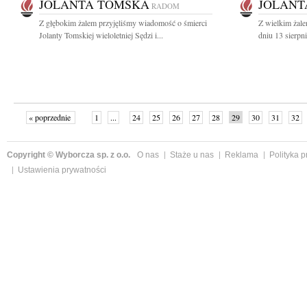
JOLANTA TOMSKA
JOLANT
RADOM
Z głębokim żalem przyjęliśmy wiadomość o śmierci
Z wielkim żal
Jolanty Tomskiej wieloletniej Sędzi i...
dniu 13 sierpn
« poprzednie
1
...
24
25
26
27
28
29
30
31
32
»
Copyright © Wyborcza sp. z o.o.
O nas
Staże u nas
Reklama
Polityka 
Ustawienia prywatności