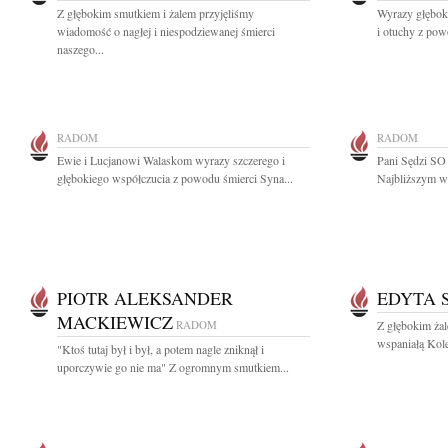
Z głębokim smutkiem i żalem przyjęliśmy
Wyrazy głębok
wiadomość o nagłej i niespodziewanej śmierci
i otuchy z pow
naszego...
RADOM
RADOM
Ewie i Lucjanowi Walaskom wyrazy szczerego i
Pani Sędzi SO 
głębokiego współczucia z powodu śmierci Syna...
Najbliższym wy
PIOTR ALEKSANDER
EDYTA 
MACKIEWICZ
RADOM
Z głębokim ża
wspaniałą Kole
"Ktoś tutaj był i był, a potem nagle zniknął i
uporczywie go nie ma" Z ogromnym smutkiem...