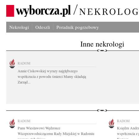
Nekrologi
Odeszli
Poradnik pogrzebowy
Inne nekrologi
RADOM
Annie Ciskowskiej wyrazy najgłębszego
współczucia z powodu śmierci Mamy składają
Zarząd...
RADOM
RADOM
Panu Wiesławowi Wędzonce
Księdzu Andrz
Wiceprzewodniczącemu Rady Miejskiej w Radomiu
współczucia z