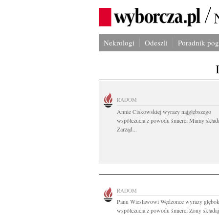
Nekrologi
Odeszli
Poradnik po
RADOM
Annie Ciskowskiej wyrazy najgłębszego
współczucia z powodu śmierci Mamy skład
Zarząd...
RADOM
Panu Wiesławowi Wędzonce wyrazy głębok
współczucia z powodu śmierci Żony składają