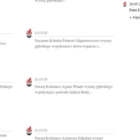
wyrazy głębokiego...
26.05
Panu D
+ więc
RADOM
Naszemu Koledze Piotrowi Stępniewiczowi wyrazy
 Ewa
głębokiego współczucia i słowa wsparcia z...
RADOM
ębokiego
Naszej Koleżance Agacie Wlazło wyrazy głębokiego
współczucia z powodu śmierci Brata...
RADOM
cemu
Naszej Koleżance Agnieszce Załęckiej wyrazy