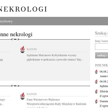
grzebowy
Inne nekrologi
Szukaj
Imię i naz
RADOM
Sędziemu Marcinowi Kobylskiemu wyrazy
ają
głębokiemu współczucia z powodu śmierci Taty...
INNE NE
06.08
Annie 
06.08
Sędzie
Zdzisł
RADOM
Z ogro
iego
Panu Wiesławowi Wędzonce
Danut
...
Wiceprzewodniczącemu Rady Miejskiej w Radomiu
Z ogro