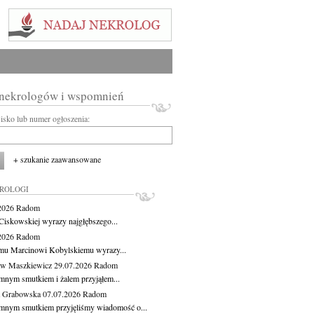
 nekrologów i wspomnień
wisko lub numer ogłoszenia:
+ szukanie zaawansowane
KROLOGI
.2026
Radom
Ciskowskiej wyrazy najgłębszego...
.2026
Radom
mu Marcinowi Kobylskiemu wyrazy...
aw Maszkiewicz
29.07.2026
Radom
mnym smutkiem i żalem przyjąłem...
a Grabowska
07.07.2026
Radom
mnym smutkiem przyjęliśmy wiadomość o...