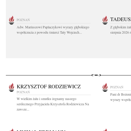
TADEUS
POZNAŃ
Adw. Mariuszowi Paplaczykowi wyrazy głębokiego
Z głębokim ża
współczucia z powodu śmierci Taty Wojciech...
sierpnia 2026 r
KRZYSZTOF RODZIEWICZ
POZNAŃ
POZNAŃ
Pani dr Bożeni
W wielkim żalu i smutku żegnamy naszego
wyrazy współcz
serdecznego Przyjaciela Krzysztofa Rodziewicza Na
zawsze...