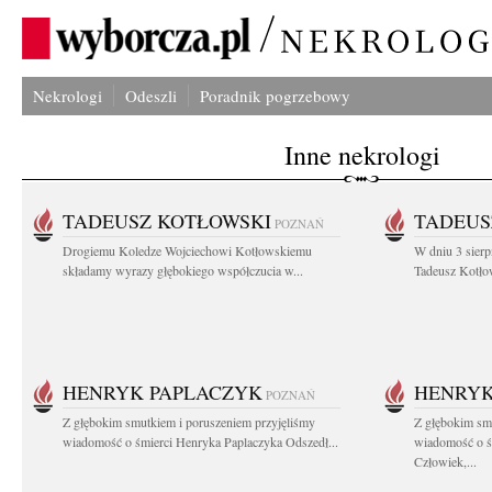
Nekrologi
Odeszli
Poradnik pogrzebowy
Inne nekrologi
TADEUSZ KOTŁOWSKI
TADEUS
POZNAŃ
Drogiemu Koledze Wojciechowi Kotłowskiemu
W dniu 3 sierp
składamy wyrazy głębokiego współczucia w...
Tadeusz Kotłow
HENRYK PAPLACZYK
HENRYK
POZNAŃ
Z głębokim smutkiem i poruszeniem przyjęliśmy
Z głębokim smu
wiadomość o śmierci Henryka Paplaczyka Odszedł...
wiadomość o ś
Człowiek,...