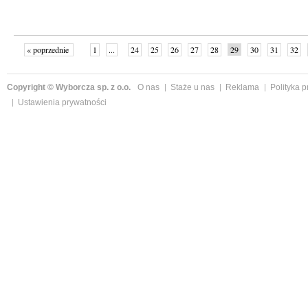
« poprzednie
1
...
24
25
26
27
28
29
30
31
32
»
Copyright © Wyborcza sp. z o.o.
O nas
Staże u nas
Reklama
Polityka 
Ustawienia prywatności