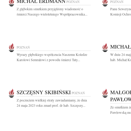
MICHAŁ ERDMANN
POZNAŃ
POZNAŃ
Z głębokim smutkiem przyjęliśmy wiadomość o
Panu Seweryn
śmierci Naszego wieloletniego Współpracownika...
Komisji Ochro
MICHAŁ
POZNAŃ
Wyrazy głębokiego współczucia Naszemu Koledze
W dniu 24 maja
Karolowi Semrałowi z powodu śmierci Taty...
hab. Michał Ku
SZCZĘSNY SKIBIŃSKI
MAŁGOR
POZNAŃ
PAWŁO
Z poczuciem wielkiej straty zawiadamiamy, że dnia
24 maja 2023 roku zmarł prof. dr hab. Szczęsny...
Ze smutkiem ż
Pawłowską moją