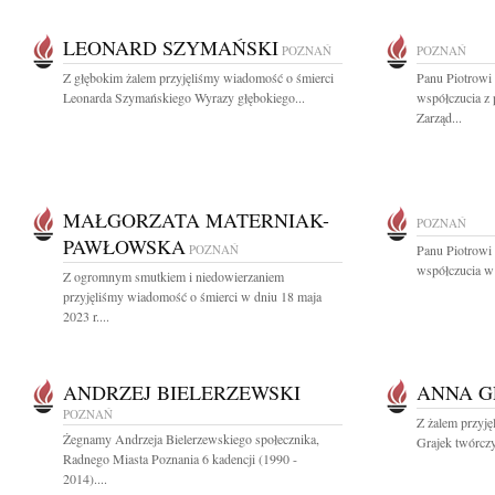
LEONARD SZYMAŃSKI
POZNAŃ
POZNAŃ
Z głębokim żalem przyjęliśmy wiadomość o śmierci
Panu Piotrowi
Leonarda Szymańskiego Wyrazy głębokiego...
współczucia z 
Zarząd...
MAŁGORZATA MATERNIAK-
POZNAŃ
PAWŁOWSKA
POZNAŃ
Panu Piotrowi
współczucia w 
Z ogromnym smutkiem i niedowierzaniem
przyjęliśmy wiadomość o śmierci w dniu 18 maja
2023 r....
ANDRZEJ BIELERZEWSKI
ANNA G
POZNAŃ
Z żalem przyj
Żegnamy Andrzeja Bielerzewskiego społecznika,
Grajek twórczyn
Radnego Miasta Poznania 6 kadencji (1990 -
2014)....