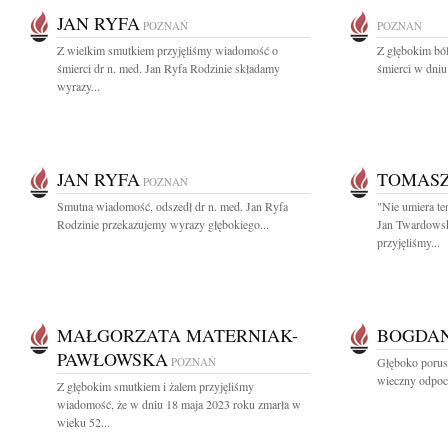
JAN RYFA
POZNAŃ
POZNAŃ
Z wielkim smutkiem przyjęliśmy wiadomość o
Z głębokim bó
śmierci dr n. med. Jan Ryfa Rodzinie składamy
śmierci w dniu
wyrazy...
JAN RYFA
TOMAS
POZNAŃ
Smutna wiadomość, odszedł dr n. med. Jan Ryfa
"Nie umiera te
Rodzinie przekazujemy wyrazy głębokiego...
Jan Twardowsk
przyjęliśmy...
MAŁGORZATA MATERNIAK-
BOGDA
PAWŁOWSKA
POZNAŃ
Głęboko porus
wieczny odpocz
Z głębokim smutkiem i żalem przyjęliśmy
wiadomość, że w dniu 18 maja 2023 roku zmarła w
wieku 52...