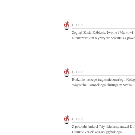
OPOLE
Żegnaj, Zosiu Elżbiecie, Iwonie i Markowi
Niemczewskim wyrazy współczucia z powo
OPOLE
Rodzinie naszego tragicznie zmarłego Kolegi
Wojciecha Kornackiego chirurga w Szpitalu.
OPOLE
Z powodu śmierci Taty składamy naszej Ko
Danucie Źrałek wyrazy głębokiego...