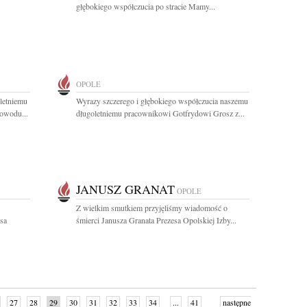
głębokiego współczucia po stracie Mamy...
OPOLE
letniemu
Wyrazy szczerego i głębokiego współczucia naszemu
owodu...
długoletniemu pracownikowi Gotfrydowi Grosz z...
JANUSZ GRANAT
OPOLE
Z wielkim smutkiem przyjęliśmy wiadomość o
sa
śmierci Janusza Granata Prezesa Opolskiej Izby...
27
28
29
30
31
32
33
34
...
41
następne