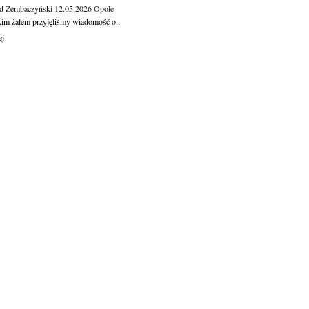
d Zembaczyński
12.05.2026
Opole
kim żalem przyjęliśmy wiadomość o...
ej