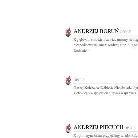
ANDRZEJ BORUŃ
OPOLE
Z głębokim smutkiem zawiadamiamy, że nag
niespodziewanie zmarł Andrzej Boruń Jego
Rodzinie...
OPOLE
Naszej Koleżance Elżbiecie Niedźwiedź wy
głębokiego współczucia i słowa wsparcia z..
ANDRZEJ PIECUCH
OPOLE
Z ogromnym żalem przyjęliśmy wiadomość 