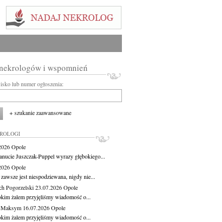
 nekrologów i wspomnień
wisko lub numer ogłoszenia:
+ szukanie zaawansowane
KROLOGI
.2026
Opole
anucie Juszczak-Puppel wyrazy głębokiego...
.2026
Opole
zawsze jest niespodziewana, nigdy nie...
ch Pogorzelski
23.07.2026
Opole
okim żalem przyjęliśmy wiadomość o...
z Maksym
16.07.2026
Opole
okim żalem przyjęliśmy wiadomość o...