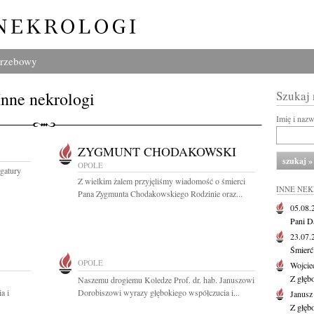
grzebowy
Inne nekrologi
Szukaj
Imię i naz
ZYGMUNT CHODAKOWSKI
OPOLE
gatury
Z wielkim żalem przyjęliśmy wiadomość o śmierci
INNE NE
Pana Zygmunta Chodakowskiego Rodzinie oraz...
05.08
Pani D
23.07
Śmierć 
OPOLE
Wojcie
Z głęb
Naszemu drogiemu Koledze Prof. dr. hab. Januszowi
a i
Dorobiszowi wyrazy głębokiego współczucia i...
Janus
Z głęb