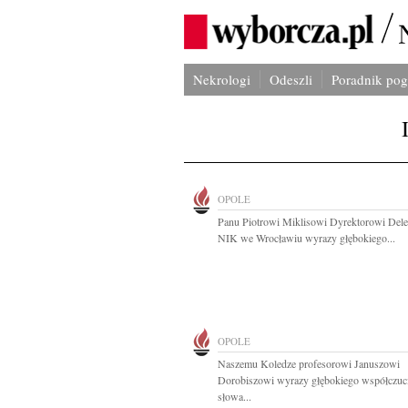
Nekrologi
Odeszli
Poradnik po
OPOLE
Panu Piotrowi Miklisowi Dyrektorowi Dele
NIK we Wrocławiu wyrazy głębokiego...
OPOLE
Naszemu Koledze profesorowi Januszowi
Dorobiszowi wyrazy głębokiego współczuci
słowa...