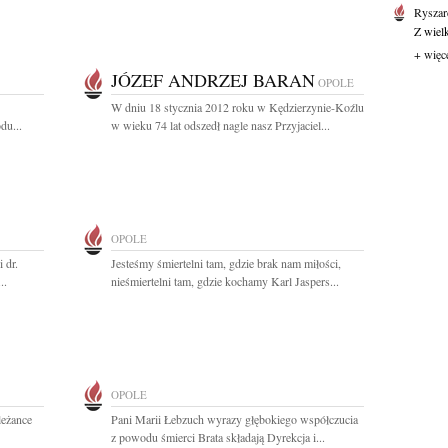
Ryszar
Z wiel
+ więc
JÓZEF ANDRZEJ BARAN
OPOLE
W dniu 18 stycznia 2012 roku w Kędzierzynie-Koźlu
du...
w wieku 74 lat odszedł nagle nasz Przyjaciel...
OPOLE
 dr.
Jesteśmy śmiertelni tam, gdzie brak nam miłości,
..
nieśmiertelni tam, gdzie kochamy Karl Jaspers...
OPOLE
leżance
Pani Marii Łebzuch wyrazy głębokiego współczucia
z powodu śmierci Brata składają Dyrekcja i...