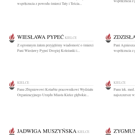
współczucia z 
współczucia z powodu śmierci Taty i Teścia...
WIESŁAWA PYPEĆ
ZDZISŁ
KIELCE
Z ogromnym żalem przyjęliśmy wiadomość o śmierci
Pani Agnieszc
Pani Wiesławy Pypeć Drogiej Koleżanki i...
współczucia z 
KIELCE
KIELCE
Panu Zbigniewowi Kotarbie pracownikowi Wydziału
Panu lek. me
Organizacyjnego Urzędu Miasta Kielce głębokie...
najszczersze w
JADWIGA MUSZYŃSKA
ZYGMU
KIELCE