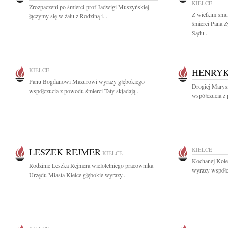
KIELCE
Zrozpaczeni po śmierci prof Jadwigi Muszyńskiej
Z wielkim smu
łączymy się w żalu z Rodziną i...
śmierci Pana 
Sądu...
KIELCE
HENRYK
Panu Bogdanowi Mazurowi wyrazy głębokiego
Drogiej Marysi
współczucia z powodu śmierci Taty składają...
współczucia z
LESZEK REJMER
KIELCE
KIELCE
Kochanej Kole
Rodzinie Leszka Rejmera wieloletniego pracownika
wyrazy współcz
Urzędu Miasta Kielce głębokie wyrazy...