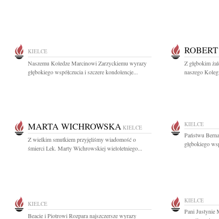
ROBERT
KIELCE
Naszemu Koledze Marcinowi Zarzyckiemu wyrazy
Z głębokim ża
głębokiego współczucia i szczere kondolencje...
naszego Kolegi
MARTA WICHROWSKA
KIELCE
KIELCE
Państwu Berna
Z wielkim smutkiem przyjęliśmy wiadomość o
głębokiego wsp
śmierci Lek. Marty Wichrowskiej wieloletniego...
KIELCE
KIELCE
Pani Justynie
Beacie i Piotrowi Rozpara najszczersze wyrazy