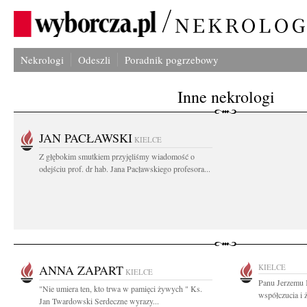
Nekrologi
Odeszli
Poradnik pogrzebowy
Inne nekrologi
JAN PACŁAWSKI
KIELCE
Z głębokim smutkiem przyjęliśmy wiadomość o
odejściu prof. dr hab. Jana Pacławskiego profesora...
ANNA ZAPART
KIELCE
KIELCE
Panu Jerzemu 
"Nie umiera ten, kto trwa w pamięci żywych " Ks.
współczucia i 
Jan Twardowski Serdeczne wyrazy...