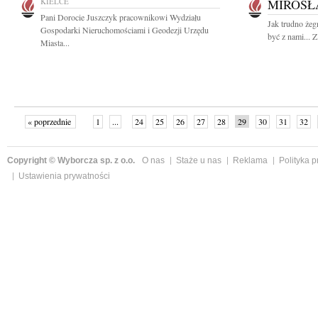
KIELCE
MIROSŁ
Pani Dorocie Juszczyk pracownikowi Wydziału
Jak trudno żeg
Gospodarki Nieruchomościami i Geodezji Urzędu
być z nami... 
Miasta...
« poprzednie
1
...
24
25
26
27
28
29
30
31
32
»
Copyright © Wyborcza sp. z o.o.
O nas
Staże u nas
Reklama
Polityka 
Ustawienia prywatności