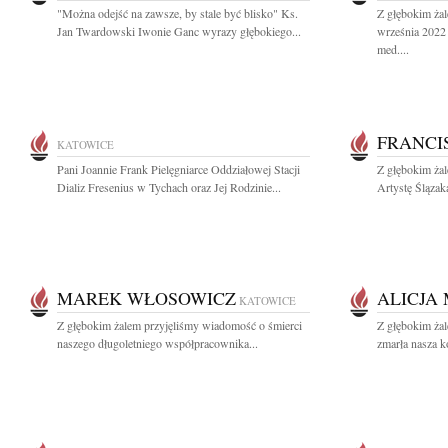
"Można odejść na zawsze, by stale być blisko" Ks.
Z głębokim ża
Jan Twardowski Iwonie Ganc wyrazy głębokiego...
września 2022 
med....
FRANCI
KATOWICE
Pani Joannie Frank Pielęgniarce Oddziałowej Stacji
Z głębokim ża
Dializ Fresenius w Tychach oraz Jej Rodzinie...
Artystę Ślązak
MAREK WŁOSOWICZ
ALICJA
KATOWICE
Z głębokim żalem przyjęliśmy wiadomość o śmierci
Z głębokim ża
naszego długoletniego współpracownika...
zmarła nasza k