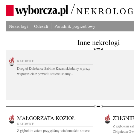
Nekrologi
Odeszli
Poradnik pogrzebowy
Inne nekrologi
KATOWICE
Drogiej Koleżance Sabinie Kacan składamy wyrazy
współczucia z powodu śmierci Mamy...
MAŁGORZATA KOZIOŁ
ZBIGNI
KATOWICE
Z głębokim ża
Z głębokim żalem przyjęliśmy wiadomość o śmierci
Zbigniewa Gwi