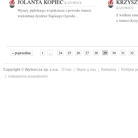
JOLANTA KOPIEC
KRZYSZ
KATOWICE
KATOWICE
Wyrazy głębokiego współczucia z powodu śmierci
Z wielkim smu
wieloletniej dyrektor Śląskiego Ogrodu...
o śmierci Krzy
« poprzednie
1
...
24
25
26
27
28
29
30
31
32
»
Copyright © Wyborcza sp. z o.o.
O nas
Staże u nas
Reklama
Polityka 
Ustawienia prywatności