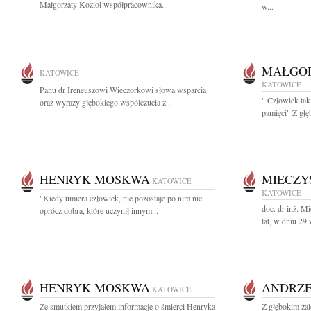
Małgorzaty Kozioł współpracownika...
w...
MAŁGOR
KATOWICE
KATOWICE
Panu dr Ireneuszowi Wieczorkowi słowa wsparcia
" Człowiek tak
oraz wyrazy głębokiego współczucia z...
pamięci" Z głę
HENRYK MOSKWA
MIECZY
KATOWICE
KATOWICE
"Kiedy umiera człowiek, nie pozostaje po nim nic
doc. dr inż. 
oprócz dobra, które uczynił innym...
lat, w dniu 29 
HENRYK MOSKWA
ANDRZE
KATOWICE
Ze smutkiem przyjąłem informację o śmierci Henryka
Z głębokim ża