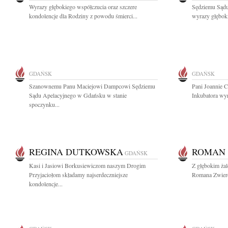
Wyrazy głębokiego współczucia oraz szczere
Sędziemu Sądu
kondolencje dla Rodziny z powodu śmierci...
wyrazy głębok
GDAŃSK
GDAŃSK
Szanownemu Panu Maciejowi Dampcowi Sędziemu
Pani Joannie C
Sądu Apelacyjnego w Gdańsku w stanie
Inkubatora wyr
spoczynku...
REGINA DUTKOWSKA
ROMAN 
GDAŃSK
Kasi i Jasiowi Borkusiewiczom naszym Drogim
Z głębokim ża
Przyjaciołom składamy najserdeczniejsze
Romana Zwierc
kondolencje...