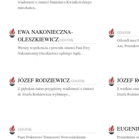
wiadomość o śmierci Stanisława Kwiatkowskiego
mieszkańca...
EWA NAKONIECZNA-
GDAŃSK
OLESZKIEWICZ
GDAŃSK
Odszedł nasz P
Ani, Przemkowi
Wyrazy współczucia z powodu śmierci Pani Ewy
Nakoniecznej-Oleszkiewicz sędziego Sądu...
JÓZEF RODZIEWICZ
JÓZEF 
GDAŃSK
Z głębokim żalem przyjęliśmy wiadomość o śmierci
Z wielkim smut
dr. Józefa Rodziewicza wybitnego...
Józefa Rodziew
EUGENI
GDAŃSK
Panu Doktorowi Tomaszowi Nowosielskiemu
Przepełnieni s