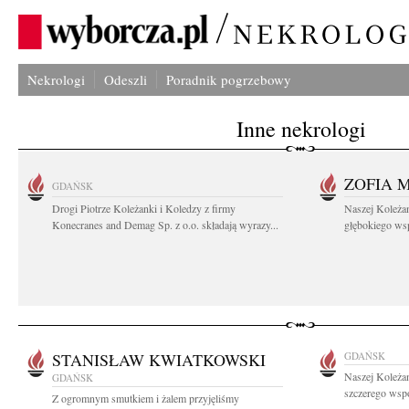
Nekrologi
Odeszli
Poradnik pogrzebowy
Inne nekrologi
ZOFIA 
GDAŃSK
Drogi Piotrze Koleżanki i Koledzy z firmy
Naszej Koleża
Konecranes and Demag Sp. z o.o. składają wyrazy...
głębokiego wspó
STANISŁAW KWIATKOWSKI
GDAŃSK
Naszej Koleża
GDAŃSK
szczerego wspó
Z ogromnym smutkiem i żalem przyjęliśmy