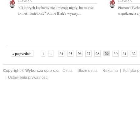
GDAŃSK
GDAŃSK
"Ci których kochamy nie umierają nigdy, bo miłość
Piotrowi Tych
to nieśmiertelność" Annie Białek wyrazy...
współczucia z
« poprzednie
1
...
24
25
26
27
28
29
30
31
32
»
Copyright © Wyborcza sp. z o.o.
O nas
Staże u nas
Reklama
Polityka 
Ustawienia prywatności