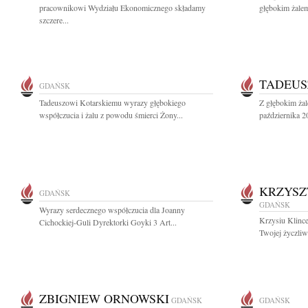
pracownikowi Wydziału Ekonomicznego składamy
głębokim żalem
szczere...
TADEUS
GDAŃSK
Tadeuszowi Kotarskiemu wyrazy głębokiego
Z głębokim ża
współczucia i żalu z powodu śmierci Żony...
października 2
KRZYSZ
GDAŃSK
GDAŃSK
Wyrazy serdecznego współczucia dla Joanny
Krzysiu Klinc
Cichockiej-Guli Dyrektorki Goyki 3 Art...
Twojej życzliw
ZBIGNIEW ORNOWSKI
GDAŃSK
GDAŃSK