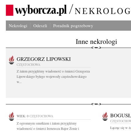
Nekrologi
Odeszli
Poradnik pogrzebowy
Inne nekrologi
GRZEGORZ LIPOWSKI
CZĘSTOCHOWA
Z żalem przyjęliśmy wiadomość o śmierci Grzegorza
Lipowskiego byłego wojewody częstochowskiego
w...
BOGUSŁ
WIEK: 0
CZĘSTOCHOWA
CZĘSTOCHO
Z ogromnym smutkiem i żalem przyjęliśmy
Łącząc się w ż
wiadomość o śmierci Ireneusza Bajor Żonie i