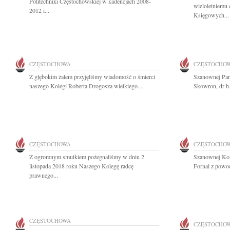
Politechniki Częstochowskiej w kadencjach 2008-
wieloletniemu
2012 i...
Księgowych...
CZĘSTOCHOWA
CZĘSTOCHO
Z głębokim żalem przyjęliśmy wiadomość o śmierci
Szanownej Pani
naszego Kolegi Roberta Drogosza wielkiego...
Skowron, dr h.
CZĘSTOCHOWA
CZĘSTOCHO
Z ogromnym smutkiem pożegnaliśmy w dniu 2
Szanownej Kol
listopada 2018 roku Naszego Kolegę radcę
Fornal z powod
prawnego...
CZĘSTOCHOWA
CZĘSTOCHO