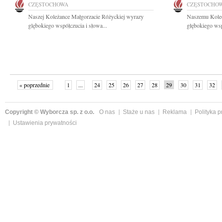
CZĘSTOCHOWA
CZĘSTOCHO
Naszej Koleżance Małgorzacie Różyckiej wyrazy
Naszemu Kole
glębokiego współczucia i słowa...
głębokiego wsp
« poprzednie
1
...
24
25
26
27
28
29
30
31
32
»
Copyright © Wyborcza sp. z o.o.
O nas
Staże u nas
Reklama
Polityka 
Ustawienia prywatności