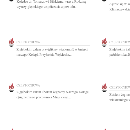
Koledze dr. Tomaszowi Bilskiemu wraz z Rodziną
Łącząc się w ż
wyrazy głębokiego współczucia z powodu...
Klimaszewskieg
CZĘSTOCHOWA
CZĘSTOCHO
Z głębokim żalem przyjęliśmy wiadomość o śmierci
Z głębokim ża
naszego Kolegi, Przyjaciela Wojciecha...
października 20
CZĘSTOCHOWA
CZĘSTOCHO
Z głębokim żalem i bólem żegnamy Naszego Kolegę
Z żalem żegnam
długoletniego pracownika Miejskiego...
wieloletniego 