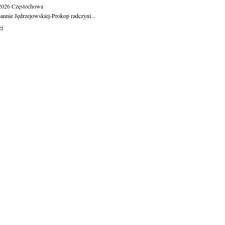
.2026
Częstochowa
oannie Jędrzejowskiej-Prokop radczyni...
ej