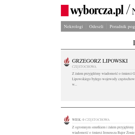
Nekrologi
Odeszli
Poradnik po
GRZEGORZ LIPOWSKI
CZĘSTOCHOWA
Z żalem przyjęliśmy wiadomość o śmierci 
Lipowskiego byłego wojewody częstochow
w...
WIEK: 0
CZĘSTOCHOWA
Z ogromnym smutkiem i żalem przyjęliśmy
wiadomość o śmierci Ireneusza Bajor Żonie 