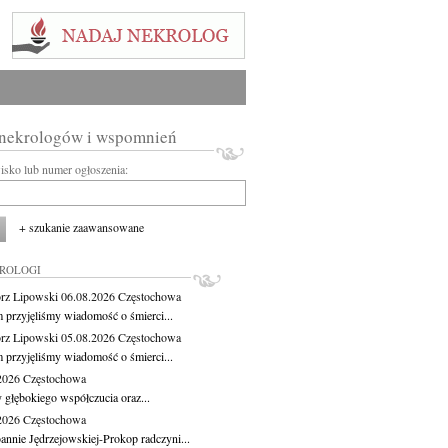
 nekrologów i wspomnień
wisko lub numer ogłoszenia:
+ szukanie zaawansowane
KROLOGI
rz Lipowski
06.08.2026
Częstochowa
m przyjęliśmy wiadomość o śmierci...
rz Lipowski
05.08.2026
Częstochowa
m przyjęliśmy wiadomość o śmierci...
.2026
Częstochowa
 głębokiego współczucia oraz...
.2026
Częstochowa
oannie Jędrzejowskiej-Prokop radczyni...