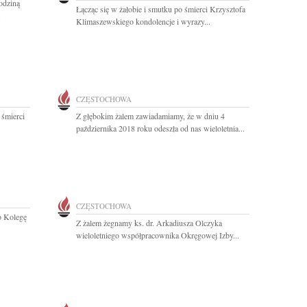
odziną
Łącząc się w żałobie i smutku po śmierci Krzysztofa
.
Klimaszewskiego kondolencje i wyrazy...
CZĘSTOCHOWA
 śmierci
Z głębokim żalem zawiadamiamy, że w dniu 4
października 2018 roku odeszła od nas wieloletnia...
CZĘSTOCHOWA
o Kolegę
Z żalem żegnamy ks. dr. Arkadiusza Olczyka
wieloletniego współpracownika Okręgowej Izby...