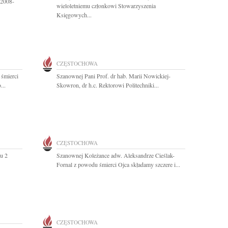
 2008-
wieloletniemu członkowi Stowarzyszenia
Księgowych...
CZĘSTOCHOWA
 śmierci
Szanownej Pani Prof. dr hab. Marii Nowickiej-
...
Skowron, dr h.c. Rektorowi Politechniki...
CZĘSTOCHOWA
u 2
Szanownej Koleżance adw. Aleksandrze Cieślak-
Fornal z powodu śmierci Ojca składamy szczere i...
CZĘSTOCHOWA