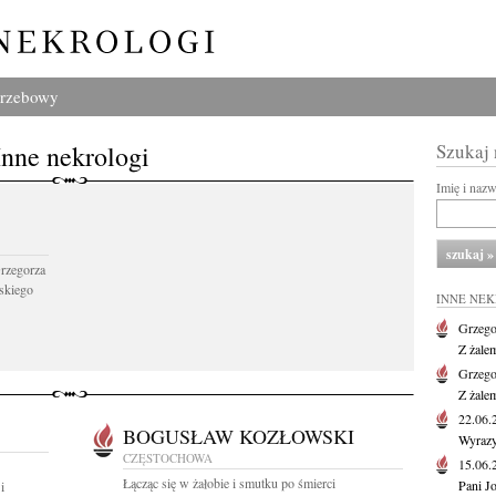
grzebowy
Inne nekrologi
Szukaj
Imię i naz
Grzegorza
skiego
INNE NE
Grzego
Z żale
Grzego
Z żale
22.06
BOGUSŁAW KOZŁOWSKI
Wyrazy
CZĘSTOCHOWA
15.06
Łącząc się w żałobie i smutku po śmierci
Pani J
i