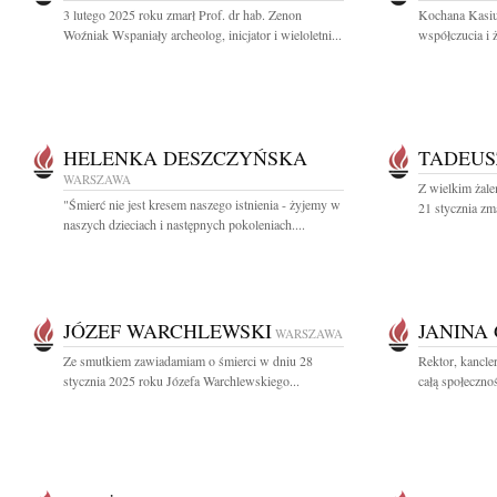
3 lutego 2025 roku zmarł Prof. dr hab. Zenon
Kochana Kasiu
Woźniak Wspaniały archeolog, inicjator i wieloletni...
współczucia i 
HELENKA DESZCZYŃSKA
TADEUS
WARSZAWA
Z wielkim żal
"Śmierć nie jest kresem naszego istnienia - żyjemy w
21 stycznia zma
naszych dzieciach i następnych pokoleniach....
JÓZEF WARCHLEWSKI
JANINA
WARSZAWA
Ze smutkiem zawiadamiam o śmierci w dniu 28
Rektor, kancle
stycznia 2025 roku Józefa Warchlewskiego...
całą społeczno