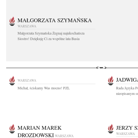
MAŁGORZATA SZYMAŃSKA
WARSZAWA
Małgorzata Szymańska Żegnaj najukochańsza
Siostro! Dziękuję Ci za wspólne lata Basia
JADWIG
WARSZAWA
Michał, ściskamy Was mocno! PZL
Rada Języka P
nieopisanym sm
MARIAN MAREK
JERZY 
DROZDOWSKI
WARSZAWA
WARSZAWA