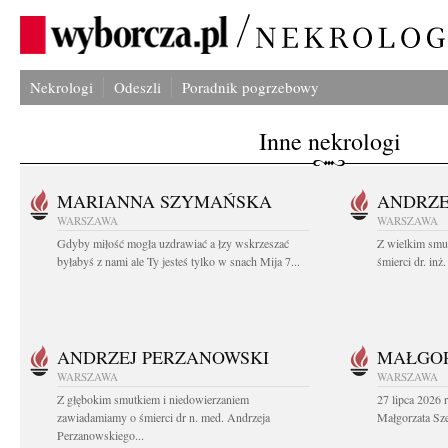
Nekrologi
Odeszli
Poradnik pogrzebowy
Inne nekrologi
MARIANNA SZYMAŃSKA
ANDRZE
WARSZAWA
WARSZAWA
Gdyby miłość mogła uzdrawiać a łzy wskrzeszać
Z wielkim smu
byłabyś z nami ale Ty jesteś tylko w snach Mija 7...
śmierci dr. in
ANDRZEJ PERZANOWSKI
MAŁGOR
WARSZAWA
WARSZAWA
Z głębokim smutkiem i niedowierzaniem
27 lipca 2026 
zawiadamiamy o śmierci dr n. med. Andrzeja
Małgorzata Sz
Perzanowskiego...