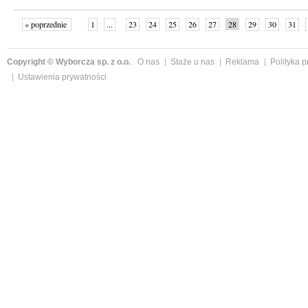
« poprzednie
1
...
23
24
25
26
27
28
29
30
31
»
Copyright © Wyborcza sp. z o.o.
O nas
Staże u nas
Reklama
Polityka 
Ustawienia prywatności