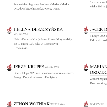
5 czerwca we 
Ze smutkiem żegnamy Profesora Mariana Marka
wieku 100 lat 
Drozdowskiego historyka, twórcę wielu...
HELENA DESZCZYŃSKA
JACEK 
WARSZAWA
1 lutego 2025 
Helena Deszczyńska (z domu Skarzyńska) urodziła
Człowiek i Art
się 10 marca 1950 roku w Rosochatym
Kościelnym....
JERZY KRUPPÉ
MARIA
WARSZAWA
DROZDO
Dnia 9 lutego 2025 roku mija trzecia rocznica śmierci
Jerzego Kruppé archeologa Pamiętamy...
Z żalem żegna
Drozdowskiego
ZENON WOŹNIAK
WARSZAWA
WARSZAWA