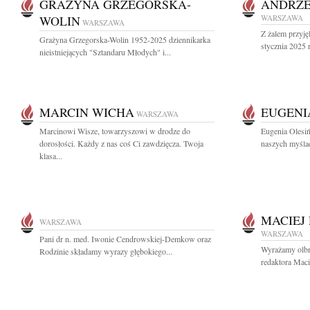
GRAŻYNA GRZEGORSKA-
ANDRZE
WOLIN
WARSZAWA
WARSZAWA
Z żalem przyję
Grażyna Grzegorska-Wolin 1952-2025 dziennikarka
stycznia 2025 r
nieistniejących "Sztandaru Młodych" i...
MARCIN WICHA
EUGENI
WARSZAWA
Marcinowi Wisze, towarzyszowi w drodze do
Eugenia Olesiń
dorosłości. Każdy z nas coś Ci zawdzięcza. Twoja
naszych myślac
klasa...
MACIEJ
WARSZAWA
WARSZAWA
Pani dr n. med. Iwonie Cendrowskiej-Demkow oraz
Wyrażamy olbr
Rodzinie składamy wyrazy głębokiego...
redaktora Maci