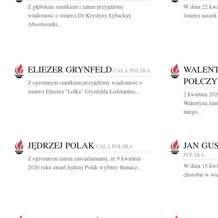
Z głębokim smutkiem i żalem przyjęliśmy
W dniu 22 kwie
wiadomość o śmierci Dr Krystyny Łybackiej
śmierci naszek
Absolwentki...
ELIEZER GRYNFELD
WALENT
CAŁA POLSKA
POŁCZ
Z ogromnym smutkiem przyjęliśmy wiadomość o
śmierci Eliezera "Lolka" Grynfelda Łodzianina,...
2 kwietnia 20
Walentyna Jant
lutego...
JĘDRZEJ POLAK
JAN GU
CAŁA POLSKA
POLSKA
Z ogromnym żalem zawiadamiamy, że 9 kwietnia
W dniu 15 kwie
2020 roku zmarł Jędrzej Polak wybitny tłumacz...
chorobie w wie