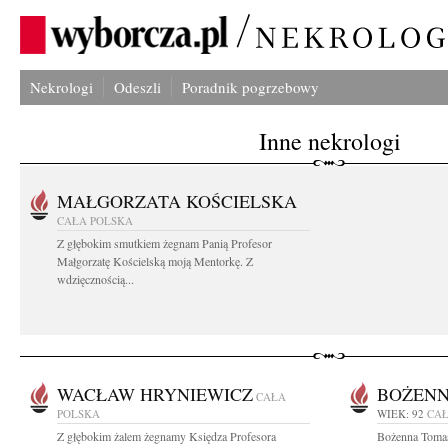
Nekrologi
Odeszli
Poradnik pogrzebowy
Inne nekrologi
MAŁGORZATA KOŚCIELSKA
CAŁA POLSKA
Z głębokim smutkiem żegnam Panią Profesor
Małgorzatę Kościelską moją Mentorkę. Z
wdzięcznością...
WACŁAW HRYNIEWICZ
BOŻEN
CAŁA
POLSKA
WIEK: 92
CAŁ
Z głębokim żalem żegnamy Księdza Profesora
Bożenna Toma