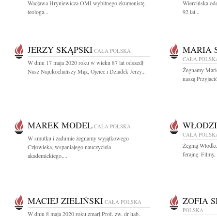
Wacława Hryniewicza OMI wybitnego ekumenistę,
Wiercińska od
teologa...
92 lat...
JERZY SKĄPSKI
MARIA 
CAŁA POLSKA
CAŁA POLSK
W dniu 17 maja 2020 roku w wieku 87 lat odszedł
Żegnamy Marię 
Nasz Najukochańszy Mąż, Ojciec i Dziadek Jerzy...
naszą Przyjació
MAREK MODEL
WŁODZI
CAŁA POLSKA
CAŁA POLSK
W smutku i zadumie żegnamy wyjątkowego
Żegnaj Włodku
Człowieka, wspaniałego nauczyciela
ferajnę. Filmy,
akademickiego,...
MACIEJ ZIELIŃSKI
ZOFIA 
CAŁA POLSKA
POLSKA
W dniu 8 maja 2020 roku zmarł Prof. zw. dr hab.