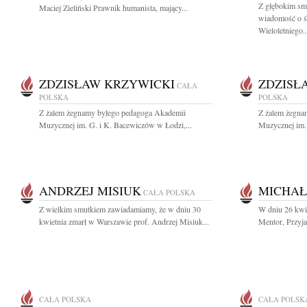
Z głębokim smu
Maciej Zieliński Prawnik humanista, mający...
wiadomość o śm
Wieloletniego..
ZDZISŁAW KRZYWICKI
ZDZISŁ
CAŁA
POLSKA
POLSKA
Z żalem żegnamy byłego pedagoga Akademii
Z żalem żegna
Muzycznej im. G. i K. Bacewiczów w Łodzi,...
Muzycznej im. 
ANDRZEJ MISIUK
MICHAŁ
CAŁA POLSKA
Z wielkim smutkiem zawiadamiamy, że w dniu 30
W dniu 26 kwie
kwietnia zmarł w Warszawie prof. Andrzej Misiuk...
Mentor, Przyja
CAŁA POLSKA
CAŁA POLSK