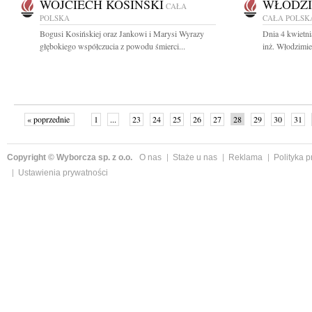
WOJCIECH KOSIŃSKI
WŁODZI
CAŁA
POLSKA
CAŁA POLSK
Bogusi Kosińskiej oraz Jankowi i Marysi Wyrazy
Dnia 4 kwietni
głębokiego współczucia z powodu śmierci...
inż. Włodzimi
« poprzednie
1
...
23
24
25
26
27
28
29
30
31
»
Copyright © Wyborcza sp. z o.o.
O nas
Staże u nas
Reklama
Polityka 
Ustawienia prywatności