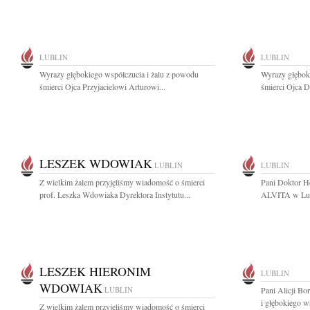
LUBLIN
LUBLIN
Wyrazy głębokiego współczucia i żalu z powodu
Wyrazy głębok
śmierci Ojca Przyjacielowi Arturowi...
śmierci Ojca 
LESZEK WDOWIAK
LUBLIN
LUBLIN
Z wielkim żalem przyjęliśmy wiadomość o śmierci
Pani Doktor 
prof. Leszka Wdowiaka Dyrektora Instytutu...
ALVITA w Lubl
LESZEK HIERONIM
LUBLIN
WDOWIAK
LUBLIN
Pani Alicji Bo
i głębokiego w
Z wielkim żalem przyjęliśmy wiadomość o śmierci