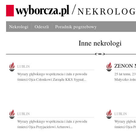
Nekrologi
Odeszli
Poradnik pogrzebowy
Inne nekrologi
ZENON 
LUBLIN
Wyrazy głębokiego współczucia i żalu z powodu
25 lat temu, 2
śmierci Ojca Członkowi Zarządu KKS Sygnał...
Małyszko żołni
LUBLIN
LUBLIN
Wyrazy głębokiego współczucia i żalu z powodu
Wyrazy głębok
śmierci Ojca Przyjacielowi Arturowi...
śmierci Ojca P