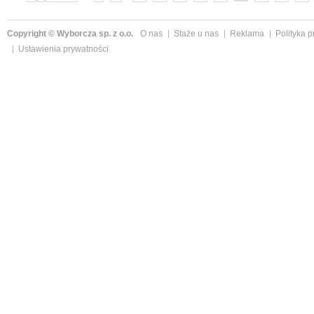
»
Copyright © Wyborcza sp. z o.o.
O nas
Staże u nas
Reklama
Polityka 
Ustawienia prywatności