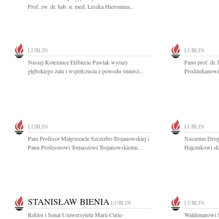
Prof. zw. dr. hab. n. med. Leszka Hieronima...
LUBLIN
LUBLIN
Naszej Koleżance Elżbiecie Pawlak wyrazy
Panu prof. dr
głębokiego żalu i współczucia z powodu śmierci...
Prodziekanowi 
LUBLIN
LUBLIN
Pani Profesor Małgorzacie Szczerbo-Trojanowskiej i
Naszemu Drog
Panu Profesorowi Tomaszowi Trojanowskiemu...
Hajczukowi sk
STANISŁAW BIENIA
LUBLIN
LUBLIN
Rektor i Senat Uniwersytetu Marii Curie-
Waldemarowi S