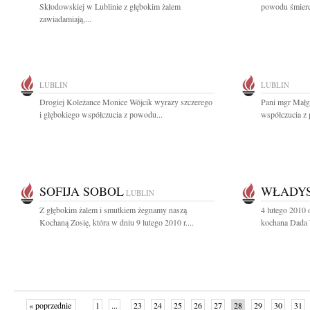
Skłodowskiej w Lublinie z głębokim żalem
powodu śmierci
zawiadamiają,...
LUBLIN
LUBLIN
Drogiej Koleżance Monice Wójcik wyrazy szczerego
Pani mgr Małg
i głębokiego współczucia z powodu...
współczucia z 
SOFIJA SOBOL
WŁADYS
LUBLIN
Z głębokim żalem i smutkiem żegnamy naszą
4 lutego 2010 
Kochaną Zosię, która w dniu 9 lutego 2010 r....
kochana Dada 
« poprzednie
1
...
23
24
25
26
27
28
29
30
31