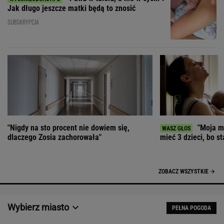
Jak długo jeszcze matki będą to znosić
SUBSKRYPCJA
"Nigdy na sto procent nie dowiem się,
"Moja ma
dlaczego Zosia zachorowała"
mieć 3 dzieci, bo st
ZOBACZ WSZYSTKIE
Wybierz miasto
PEŁNA POGODA