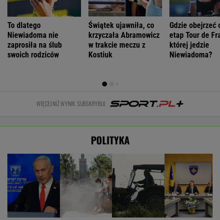
To dlatego
Świątek ujawniła, co
Gdzie obejrzeć 
Niewiadoma nie
krzyczała Abramowicz
etap Tour de Fr
zaprosiła na ślub
w trakcie meczu z
której jedzie
swoich rodziców
Kostiuk
Niewiadoma?
WIĘCEJ NIŻ WYNIK. SUBSKRYBUJ
POLITYKA