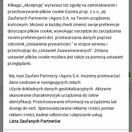
Klikając „Akceptuję” wyrażasz też zgodę na zainstalowanie i
"Wymieniłam mojego byłego na
przechowywanie plików cookie Gazeta.pl sp. z o.o., jej
jego wujka milionera". Tak wciągają
Zaufanych Partnerów i Agora S.A. na Twoim urządzeniu
mikrodramy
końcowym. Możesz w każdej chwili zmienić swoje preferencje
SUBSKRYPCJA
dotyczące plików cookie, wywołując narzędzie do zarządzania
twoimi preferencjami dot. przetwarzania danych poprzez
Teściowa mówi, że jest mamą jej
odnośnik „Ustawienia prywatności ” w stopce serwisu i
dziecka. "Chyba oszaleję"
przechodząc do „Ustawień Zaawansowanych”. Zmiana
KLAUDIA KIERZKOWSKA
ustawień plików cookie możliwa jest także za pomocą ustawień
przeglądarki.
DANIEL
DOMINIK
KACPER
MARTA
Autorzy:
My, nasi Zaufani Partnerzy i Agora S.A. możemy przetwarzać
MAIKOWSKI
SENKOWSKI
KOLIBABSKI
NOWAK
dane osobowe w następujących celach:
PROBLEMY POLSKICH SIATKARZY
ZNAK Z '30'
WISŁAWA SZYMBORSKA
Użycie dokładnych danych geolokalizacyjnych. Aktywne
skanowanie charakterystyki urządzenia do celów
identyfikacji. Przechowywanie informacji na urządzeniu lub
LETNIE OKAZJE
dostęp do nich. Spersonalizowane reklamy i treści, pomiar
reklam i treści, badnie odbiorców i ulepszanie usług.
Lista Zaufanych Partnerów