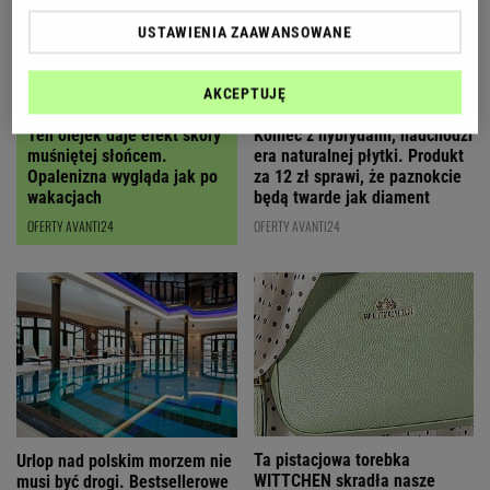
USTAWIENIA ZAAWANSOWANE
AKCEPTUJĘ
Ten olejek daje efekt skóry
Koniec z hybrydami, nadchodzi
muśniętej słońcem.
era naturalnej płytki. Produkt
Opalenizna wygląda jak po
za 12 zł sprawi, że paznokcie
wakacjach
będą twarde jak diament
OFERTY AVANTI24
OFERTY AVANTI24
Ta pistacjowa torebka
Urlop nad polskim morzem nie
WITTCHEN skradła nasze
musi być drogi. Bestsellerowe