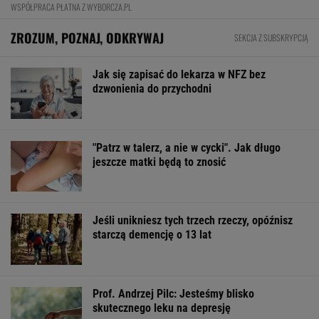
WSPÓŁPRACA PŁATNA Z WYBORCZA.PL
ZROZUM, POZNAJ, ODKRYWAJ
SEKCJA Z SUBSKRYPCJĄ
Jak się zapisać do lekarza w NFZ bez
dzwonienia do przychodni
"Patrz w talerz, a nie w cycki". Jak długo
jeszcze matki będą to znosić
Jeśli unikniesz tych trzech rzeczy, opóźnisz
starczą demencję o 13 lat
Prof. Andrzej Pilc: Jesteśmy blisko
skutecznego leku na depresję