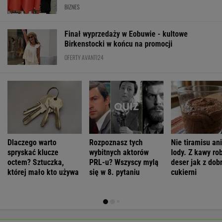
BIZNES
Finał wyprzedaży w Eobuwie - kultowe
Birkenstocki w końcu na promocji
OFERTY AVANTI24
Dlaczego warto
Rozpoznasz tych
Nie tiramisu ani
spryskać klucze
wybitnych aktorów
lody. Z kawy ro
octem? Sztuczka,
PRL-u? Wszyscy mylą
deser jak z dob
której mało kto używa
się w 8. pytaniu
cukierni