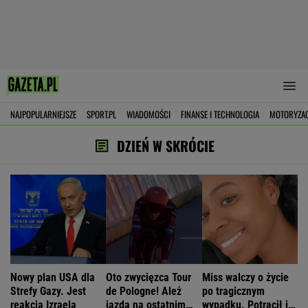
NAJPOPULARNIEJSZE
SPORT.PL
WIADOMOŚCI
FINANSE I TECHNOLOGIA
MOTORYZA
DZIEŃ W SKRÓCIE
Nowy plan USA dla
Oto zwycięzca Tour
Miss walczy o życie
Strefy Gazy. Jest
de Pologne! Ależ
po tragicznym
reakcja Izraela
jazda na ostatnim
wypadku. Potrącił ją