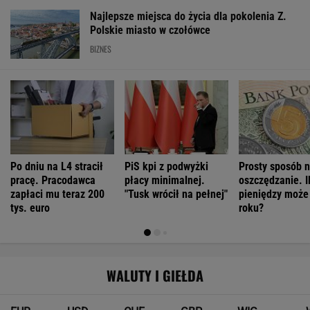
Najlepsze miejsca do życia dla pokolenia Z.
Polskie miasto w czołówce
BIZNES
Po dniu na L4 stracił
PiS kpi z podwyżki
Prosty sposób 
pracę. Pracodawca
płacy minimalnej.
oszczędzanie. I
zapłaci mu teraz 200
"Tusk wrócił na pełnej"
pieniędzy może
tys. euro
roku?
WALUTY I GIEŁDA