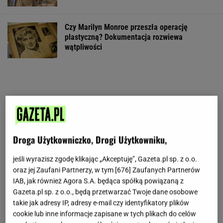
Czy Marilyn Monroe przeszła operację
plastyczną? Dokumentacja rozwiewa
wątpliwości
Droga Użytkowniczko, Drogi Użytkowniku,
jeśli wyrazisz zgodę klikając „Akceptuję”, Gazeta.pl sp. z o.o.
oraz jej Zaufani Partnerzy, w tym [
676
] Zaufanych Partnerów
IAB, jak również Agora S.A. będąca spółką powiązaną z
Gazeta.pl sp. z o.o., będą przetwarzać Twoje dane osobowe
takie jak adresy IP, adresy e-mail czy identyfikatory plików
cookie lub inne informacje zapisane w tych plikach do celów