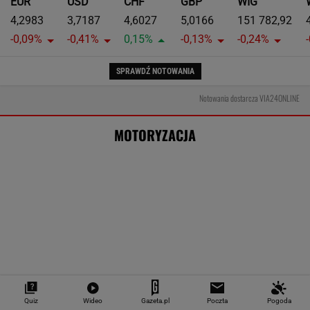
EUR
USD
CHF
GBP
WIG
4,2983
3,7187
4,6027
5,0166
151 782,92
-0,09%
-0,41%
0,15%
-0,13%
-0,24%
SPRAWDŹ NOTOWANIA
Notowania dostarcza VIA24ONLINE
MOTORYZACJA
Quiz
Wideo
Gazeta.pl
Poczta
Pogoda