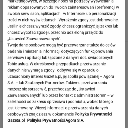
marketingowych, w szczególności na potrzeby wyświetlania
reklam dopasowanych do Twoich zainteresowań i preferencji w
swoich serwisach, aplikacjach i w Internecie lub personalizacji
Szokujące sceny w parlamencie. Obrzucili
treści w nich wyświetlanych. Wyrażenie zgody jest dobrowolne.
premiera jajkami. Jest nagranie
Jeśli nie chcesz wyrazić zgody, chcesz ograniczyć jej zakres lub
chcesz wycofać zgodę uprzednio udzieloną przejdź do
„Ustawień Zaawansowanych”.
Twoje dane osobowe mogą być przetwarzane także do celów
Tak Lang komentuje głośny
badania i mierzenia informacji dotyczących funkcjonowania
konflikt z Niewiadomą. "Zadzwoniłem do niej"
serwisów i aplikacji lub łączone z danymi dot. świadczonych
SUBSKRYPCJA
Tobie usług. W określonych przypadkach przetwarzanie
danych nie wymaga zgody i odbywa się w oparciu o
uzasadniony interes Gazeta.pl, jej spółki powiązanej – Agora
Sieć ma oczy czy oka? Quiz tak podchwytliwy,
S.A. – lub Zaufanych Partnerów. Takiemu przetwarzaniu
że złapiesz się za głowę!
możesz się sprzeciwić, przechodząc do „Ustawień
Zaawansowanych” lub przez kontakt z administratorem – w
zależności od zakresu sprzeciwu i podmiotu, wobec którego
Jeden wakacyjny nawyk może mieć
jest kierowany. Więcej informacji o przetwarzaniu danych
nieprzyjemne konsekwencje. Też tak robisz?
osobowych znajdziesz w dokumencie
Polityka Prywatności
Gazeta.pl
i
Polityka Prywatności Agora S.A.
MATERIAŁ PROMOCYJNY