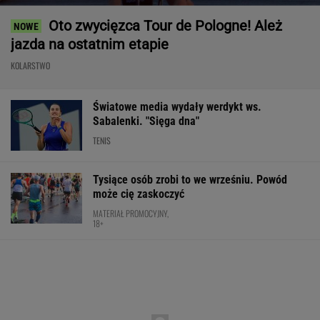
Oto zwycięzca Tour de Pologne! Ależ
jazda na ostatnim etapie
KOLARSTWO
Światowe media wydały werdykt ws.
Sabalenki. "Sięga dna"
TENIS
Tysiące osób zrobi to we wrześniu. Powód
może cię zaskoczyć
MATERIAŁ PROMOCYJNY,
18+