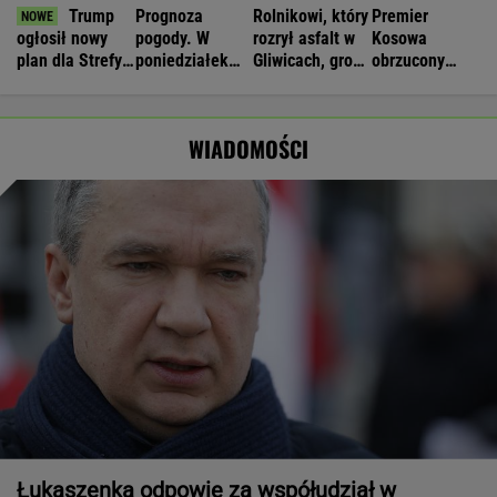
Trump
Prognoza
Rolnikowi, który
Premier
ogłosił nowy
pogody. W
rozrył asfalt w
Kosowa
plan dla Strefy
poniedziałek
Gliwicach, grozi
obrzucony
Gazy. Netanjahu
może nawet
więzienie
jajkami.
reaguje
spaść grad
"Wstydź się"
WIADOMOŚCI
Łukaszenka odpowie za współudział w