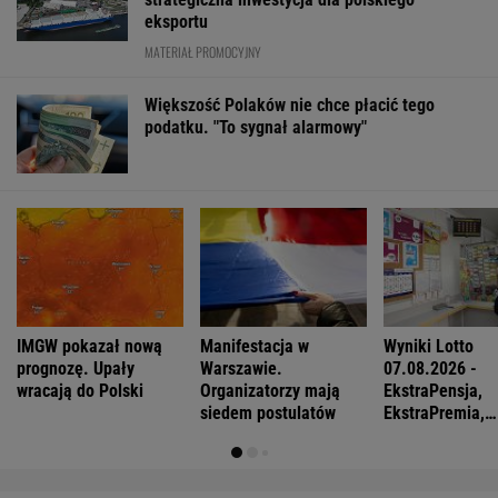
eksportu
MATERIAŁ PROMOCYJNY
Większość Polaków nie chce płacić tego
podatku. "To sygnał alarmowy"
IMGW pokazał nową
Manifestacja w
Wyniki Lotto
prognozę. Upały
Warszawie.
07.08.2026 -
wracają do Polski
Organizatorzy mają
EkstraPensja,
siedem postulatów
EkstraPremia,
EuroJackpot, K
MiniLotto, Mult