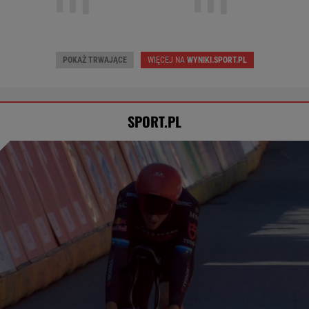
ŁKS Łódź
1
Śląsk Wrocław
0
Chrobry Głogów
2
Cracovia
0
POKAŻ TRWAJĄCE
WIĘCEJ NA
WYNIKI.SPORT.PL
SPORT.PL