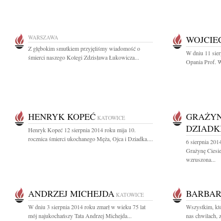
WARSZAWA
WOJCIE
Z głębokim smutkiem przyjęliśmy wiadomość o
W dniu 11 sier
śmierci naszego Kolegi Zdzisława Łukowicza...
Opania Prof. W
HENRYK KOPEĆ
GRAŻYN
KATOWICE
DZIADK
Henryk Kopeć 12 sierpnia 2014 roku mija 10.
rocznica śmierci ukochanego Męża, Ojca i Dziadka....
6 sierpnia 20
Grażynę Ciesi
wzruszona...
ANDRZEJ MICHEJDA
BARBAR
KATOWICE
W dniu 3 sierpnia 2014 roku zmarł w wieku 75 lat
Wszystkim, któ
mój najukochańszy Tata Andrzej Michejda...
nas chwilach, 