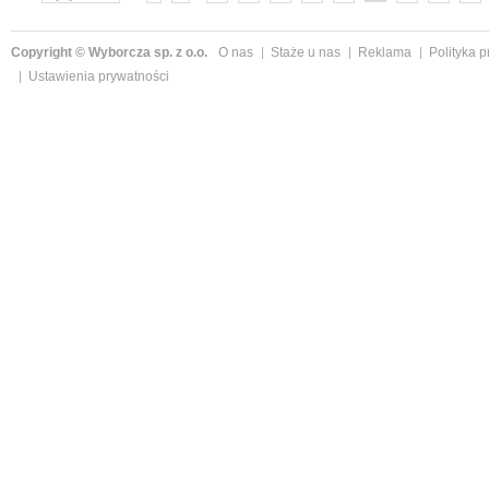
»
Copyright © Wyborcza sp. z o.o.
O nas
Staże u nas
Reklama
Polityka 
Ustawienia prywatności