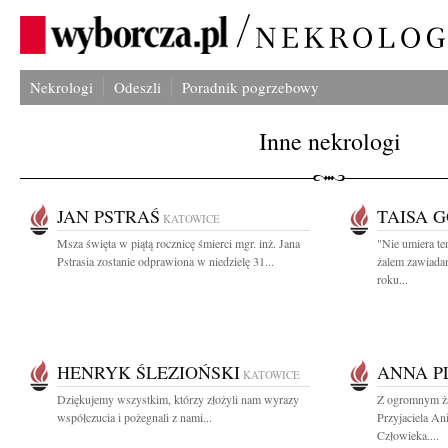
Nekrologi
Odeszli
Poradnik pogrzebowy
Inne nekrologi
JAN PSTRAŚ
TAISA 
KATOWICE
Msza święta w piątą rocznicę śmierci mgr. inż. Jana
"Nie umiera te
Pstrasia zostanie odprawiona w niedzielę 31...
żalem zawiadam
roku...
HENRYK ŚLEZIOŃSKI
ANNA P
KATOWICE
Dziękujemy wszystkim, którzy złożyli nam wyrazy
Z ogromnym ża
współczucia i pożegnali z nami...
Przyjaciela An
Człowieka....