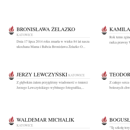
BRONISŁAWA ŻELAZKO
KAMILA
KATOWICE
Rok temu zginę
Dnia 17 lipca 2014 roku zmarła w wieku 84 lat nasza
radca prawny W
ukochana Mama i Babcia Bronisława Żelazko O...
JERZY LEWCZYŃSKI
TEODO
KATOWICE
Z głębokim żalem przyjęliśmy wiadomość o śmierci
Z całego serca
Jerzego Lewczyńskiego wybitnego fotografika,...
bolesnych chwil
WALDEMAR MICHALIK
BOGUS
KATOWICE
"Tę szkołę trz