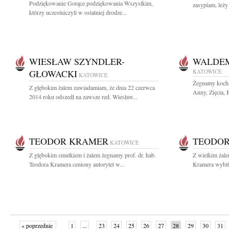
Podziękowanie Gorące podziękowania Wszystkim,
zasypiam, leży 
którzy uczestniczyli w ostatniej drodze...
WIESŁAW SZYNDLER-
WALDEM
GŁOWACKI
KATOWICE
KATOWICE
Żegnamy kocha
Z głębokim żalem zawiadamiam, że dnia 22 czerwca
Anny, Zięcia, 
2014 roku odszedł na zawsze red. Wiesław...
TEODOR KRAMER
TEODO
KATOWICE
Z głębokim smutkiem i żalem żegnamy prof. dr. hab.
Z wielkim żale
Teodora Kramera ceniony autorytet w...
Kramera wybit
« poprzednie
1
...
23
24
25
26
27
28
29
30
31