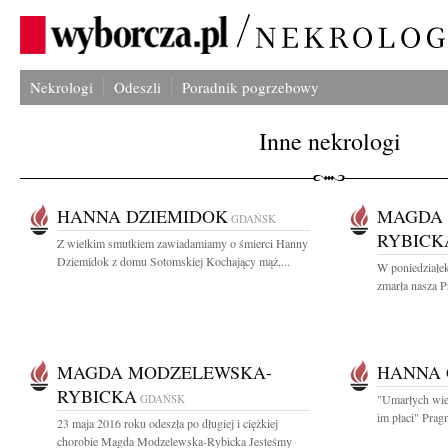
Nekrologi
Odeszli
Poradnik pogrzebowy
Inne nekrologi
HANNA DZIEMIDOK
MAGDA
GDAŃSK
RYBICK
Z wielkim smutkiem zawiadamiamy o śmierci Hanny
Dziemidok z domu Sotomskiej Kochający mąż,...
W poniedziałe
zmarła nasza P
MAGDA MODZELEWSKA-
HANNA 
RYBICKA
GDAŃSK
"Umarłych wiec
im płaci" Prag
23 maja 2016 roku odeszła po długiej i ciężkiej
chorobie Magda Modzelewska-Rybicka Jesteśmy