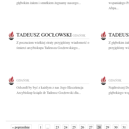
głębokim żalem i smutkiem żegnamy naszego...
wspaniałego Pa
Abpa...
TADEUSZ GOCŁOWSKI
TADEUS
GDAŃSK
Z poczuciem wielkiej straty przyjęliśmy wiadomość o
Z głębokim żal
śmierci arcybiskupa Tadeusza Gocłowskiego...
przyjęliśmy wi
GDAŃSK
GDAŃSK
Odszedł by być z każdym z nas Jego Ekscelencja
Najdroższej D
Arcybiskup ksiądz dr Tadeusz Gocłowski dla...
glębokiego wsp
« poprzednie
1
...
23
24
25
26
27
28
29
30
31