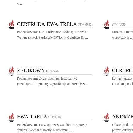
w...
GERTRUDA EWA TRELA
GDAŃSK
GDAŃSK
Podziękowanie Pani Ordynator Oddziału Chorób
Monice, Olafo
Wewnętrznych Szpitala MSWiA w Gdańsku Dr....
współczucia z 
ZBIOROWY
GERTRU
GDAŃSK
Podziękowanie Życie przemija, lecz pamięć
Łatwiej przeży
pozostaje... Pragniemy wyrazić najserdeczniejsze...
ukochanej osob
EWA TRELA
ANDRZE
GDAŃSK
Podziękowanie Łatwiej przeżywać ból i rozpacz po
Odszedł od nas
śmierci ukochanej osoby w otoczeniu...
pomysłodawca i