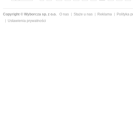
»
Copyright © Wyborcza sp. z o.o.
O nas
Staże u nas
Reklama
Polityka 
Ustawienia prywatności