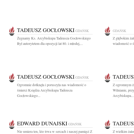
TADEUSZ GOCŁOWSKI
GDAŃSK
GDAŃSK
Żegnamy Ks. Arcybiskupa Tadeusza Gocłowskiego
Z głębokim żal
Był autorytetem dla opozycji lat 80. i młodej,...
wiadomość o ś
TADEUSZ GOCŁOWSKI
TADEUS
GDAŃSK
Ogromnie dotknęła i poruszyła nas wiadomość o
Z ogromnym ża
śmierci Księdza Arcybiskupa Tadeusza
Wilnianie, prz
Gocłowskiego...
Arcybiskupa...
EDWARD DUNAJSKI
TADEUS
GDAŃSK
Nie umiera ten, kto trwa w sercach i naszej pamięci Z
Z wielkim żal