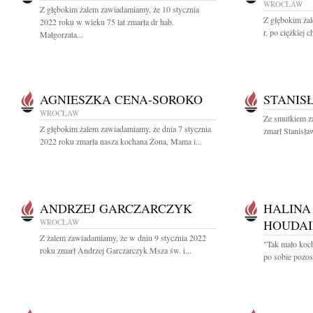
WROCŁAW
Z głębokim żalem zawiadamiamy, że 10 stycznia
Z głębokim ża
2022 roku w wieku 75 lat zmarła dr hab.
r. po ciężkiej 
Małgorzata...
AGNIESZKA CENA-SOROKO
STANIS
WROCŁAW
Ze smutkiem z
Z głębokim żalem zawiadamiamy, że dnia 7 stycznia
zmarł Stanisła
2022 roku zmarła nasza kochana Żona, Mama i...
ANDRZEJ GARCZARCZYK
HALINA
WROCŁAW
HOUDAI
Z żalem zawiadamiamy, że w dniu 9 stycznia 2022
"Tak mało koch
roku zmarł Andrzej Garczarczyk Msza św. i...
po sobie pozos