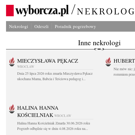
Nekrologi
Odeszli
Poradnik pogrzebowy
Inne nekrologi
MIECZYSŁAWA PĘKACZ
HUBERT
WROCŁAW
Nie mów nic: ju
Dnia 25 lipca 2026 roku zmarła Mieczysława Pękacz
rozumiem przed
ukochana Mama, Babcia i Teściowa pedagog i...
HALINA HANNA
KOŚCIELNIAK
WROCŁAW
Halina Hanna Kościelniak Zmarła 30.06.2026 roku
Pogrzeb odbędzie się w dniu 4.08.2026 roku na...