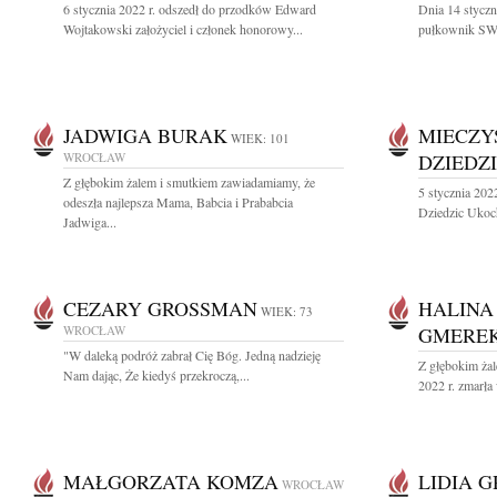
6 stycznia 2022 r. odszedł do przodków Edward
Dnia 14 styczn
Wojtakowski założyciel i członek honorowy...
pułkownik SW w
JADWIGA BURAK
MIECZY
WIEK: 101
WROCŁAW
DZIEDZ
Z głębokim żalem i smutkiem zawiadamiamy, że
5 stycznia 20
odeszła najlepsza Mama, Babcia i Prababcia
Dziedzic Ukoch
Jadwiga...
CEZARY GROSSMAN
HALINA
WIEK: 73
WROCŁAW
GMERE
"W daleką podróż zabrał Cię Bóg. Jedną nadzieję
Z głębokim żal
Nam dając, Że kiedyś przekroczą,...
2022 r. zmarła 
MAŁGORZATA KOMZA
LIDIA G
WROCŁAW