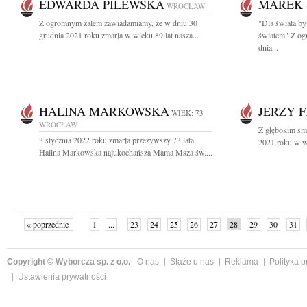
EDWARDA PILEWSKA
MAREK 
WROCŁAW
Z ogromnym żalem zawiadamiamy, że w dniu 30
"Dla świata by
grudnia 2021 roku zmarła w wieku 89 lat nasza...
światem" Z og
dnia...
HALINA MARKOWSKA
JERZY F
WIEK: 73
WROCŁAW
Z głębokim sm
3 stycznia 2022 roku zmarła przeżywszy 73 lata
2021 roku w wi
Halina Markowska najukochańsza Mama Msza św....
« poprzednie
1
...
23
24
25
26
27
28
29
30
31
»
Copyright © Wyborcza sp. z o.o.
O nas
Staże u nas
Reklama
Polityka 
Ustawienia prywatności