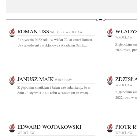
ROMAN USS
WŁADY
WIEK: 72
WROCŁAW
WROCŁAW
21 stycznia 2022 roku w wieku 72 lat zmarł Roman
Z głębokim sm
Uss absolwent i wykładowca Akademii Sztuk...
2022 roku, prz
JANUSZ MAIK
ZDZISŁ
WROCŁAW
WROCŁAW
Z głębokim smutkiem i żalem zawiadamiamy, że w
Z głębokim żal
dniu 23 stycznia 2022 roku w wieku 68 lat zmarł...
2022 roku w wi
EDWARD WOJTAKOWSKI
PIOTR 
WROCŁAW
WROCŁAW