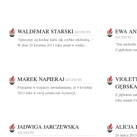
WALDEMAR STARSKI
EWA AN
SZCZECIN
SZCZECIN
"Spieszmy się kochać ludzi, tak szybko odchodzą..."
"Nie odchodzi 
W dniu 20 kwietnia 2013 roku zmarł w wieku...
Z głębokim smu
MAREK NAPIERAJ
VIOLET
SZCZECIN
GĘBSK
Pogrążeni w rozpaczy zawiadamiamy, że 9 kwietnia
2013 roku w swój ostatni rejs wyruszył...
Z głębokim ża
roku zmarła Vi
JADWIGA JARCZEWSKA
ALICJA
SZCZECIN
26 marca 2013 