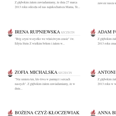
Z głębokim żalem zawiadamiamy, że dnia 27 marca
zawsze nasza u
2013 roku odeszła od nas najukochańsza Mama, Te...
IRENA RUPNIEWSKA
ADAM F
SZCZECIN
"Bóg czyni wszystko we właściwym czasie" św.
Z głębokim ża
Edyta Stein Z wielkim bólem i żalem w...
2013 roku zmar
ZOFIA MICHALSKA
ANTONI
SZCZECIN
"Nie umiera ten, kto trwa w pamięci i sercach
Z głębokim żal
naszych". Z głębokim żalem zawiadamiamy, że w
2013 roku w wi
dniu...
BOŻENA CZYŻ-KŁOCZEWIAK
ANNA B