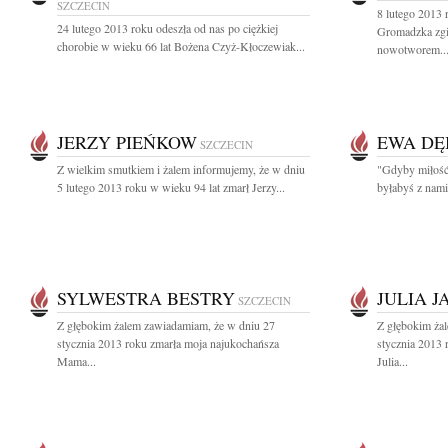
SZCZECIN
8 lutego 2013
24 lutego 2013 roku odeszła od nas po ciężkiej
Gromadzka zgi
chorobie w wieku 66 lat Bożena Czyż-Kłoczewiak...
nowotworem...
JERZY PIEŃKOW
EWA DĘ
SZCZECIN
Z wielkim smutkiem i żalem informujemy, że w dniu
"Gdyby miłość
5 lutego 2013 roku w wieku 94 lat zmarł Jerzy...
byłabyś z nami
SYLWESTRA BESTRY
JULIA 
SZCZECIN
Z głębokim żalem zawiadamiam, że w dniu 27
Z głębokim ża
stycznia 2013 roku zmarła moja najukochańsza
stycznia 2013
Mama...
Julia...