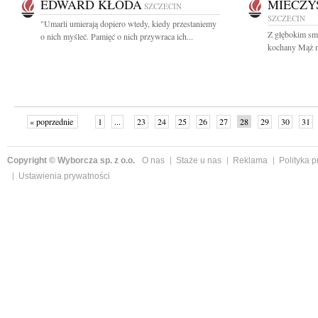
EDWARD KŁODA
MIECZY
SZCZECIN
SZCZECIN
"Umarli umierają dopiero wtedy, kiedy przestaniemy
Z głębokim sm
o nich myśleć. Pamięć o nich przywraca ich...
kochany Mąż m
« poprzednie
1
...
23
24
25
26
27
28
29
30
31
»
Copyright © Wyborcza sp. z o.o.
O nas
Staże u nas
Reklama
Polityka 
Ustawienia prywatności