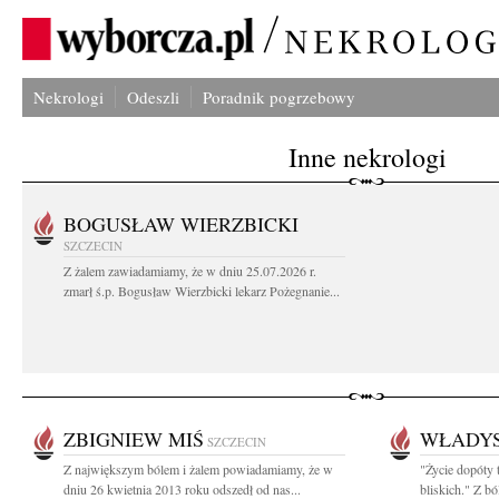
Nekrologi
Odeszli
Poradnik pogrzebowy
Inne nekrologi
BOGUSŁAW WIERZBICKI
SZCZECIN
Z żalem zawiadamiamy, że w dniu 25.07.2026 r.
zmarł ś.p. Bogusław Wierzbicki lekarz Pożegnanie...
ZBIGNIEW MIŚ
WŁADYS
SZCZECIN
Z największym bólem i żalem powiadamiamy, że w
"Życie dopóty 
dniu 26 kwietnia 2013 roku odszedł od nas...
bliskich." Z bó