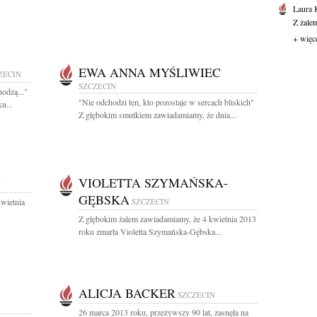
Laura 
Z żale
+ więc
EWA ANNA MYŚLIWIEC
ZECIN
SZCZECIN
hodzą..."
"Nie odchodzi ten, kto pozostaje w sercach bliskich"
u...
Z głębokim smutkiem zawiadamiamy, że dnia...
VIOLETTA SZYMAŃSKA-
N
GĘBSKA
wietnia
SZCZECIN
Z głębokim żalem zawiadamiamy, że 4 kwietnia 2013
roku zmarła Violetta Szymańska-Gębska...
ALICJA BACKER
SZCZECIN
26 marca 2013 roku, przeżywszy 90 lat, zasnęła na