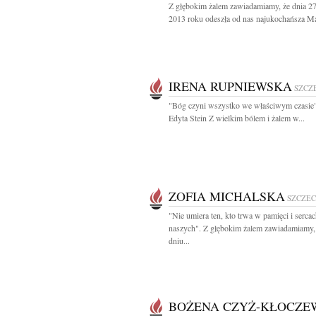
Z głębokim żalem zawiadamiamy, że dnia 2
2013 roku odeszła od nas najukochańsza Ma
IRENA RUPNIEWSKA
SZCZ
"Bóg czyni wszystko we właściwym czasie
Edyta Stein Z wielkim bólem i żalem w...
ZOFIA MICHALSKA
SZCZEC
"Nie umiera ten, kto trwa w pamięci i serca
naszych". Z głębokim żalem zawiadamiamy,
dniu...
BOŻENA CZYŻ-KŁOCZE