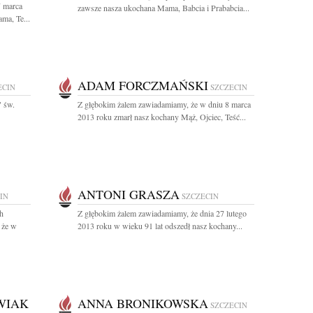
7 marca
zawsze nasza ukochana Mama, Babcia i Prababcia...
ma, Te...
ADAM FORCZMAŃSKI
ECIN
SZCZECIN
" św.
Z głębokim żalem zawiadamiamy, że w dniu 8 marca
2013 roku zmarł nasz kochany Mąż, Ojciec, Teść...
ANTONI GRASZA
IN
SZCZECIN
ch
Z głębokim żalem zawiadamiamy, że dnia 27 lutego
 że w
2013 roku w wieku 91 lat odszedł nasz kochany...
WIAK
ANNA BRONIKOWSKA
SZCZECIN