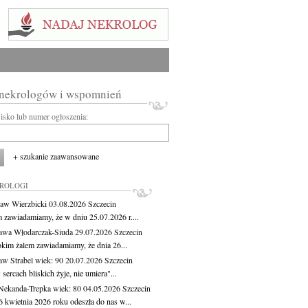
 nekrologów i wspomnień
wisko lub numer ogłoszenia:
+ szukanie zaawansowane
KROLOGI
aw Wierzbicki
03.08.2026
Szczecin
m zawiadamiamy, że w dniu 25.07.2026 r....
awa Włodarczak-Siuda
29.07.2026
Szczecin
okim żalem zawiadamiamy, że dnia 26...
aw Strabel
wiek: 90
20.07.2026
Szczecin
sercach bliskich żyje, nie umiera"...
Nekanda-Trepka
wiek: 80
04.05.2026
Szczecin
6 kwietnia 2026 roku odeszła do nas w...