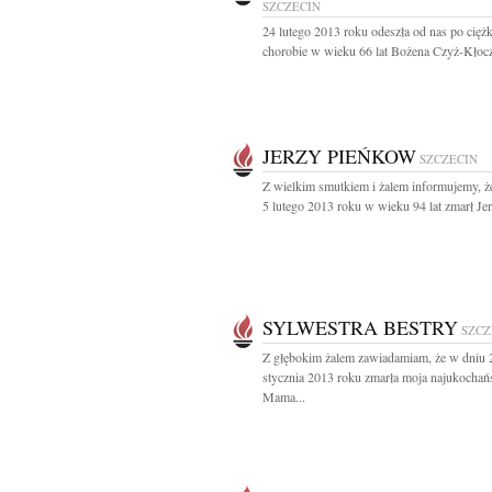
SZCZECIN
24 lutego 2013 roku odeszła od nas po ciężk
chorobie w wieku 66 lat Bożena Czyż-Kłocz
JERZY PIEŃKOW
SZCZECIN
Z wielkim smutkiem i żalem informujemy, ż
5 lutego 2013 roku w wieku 94 lat zmarł Jerz
SYLWESTRA BESTRY
SZCZ
Z głębokim żalem zawiadamiam, że w dniu 
stycznia 2013 roku zmarła moja najukochań
Mama...