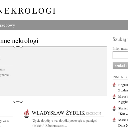
grzebowy
Inne nekrologi
Szukaj
Imię i naz
I
6 r.
gnanie...
INNE NE
Bogusł
Z żale
Mirosł
Z głęb
Stanisł
WŁADYSŁAW ŻYDLIK
SZCZECIN
"Kto w 
Maria 
y, że w
"Życie dopóty trwa, dopóki pozostaje w pamięci
Dnia 2
.
bliskich." Z bólem serca...