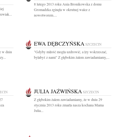
8 lutego 2013 roku Ania Bronikowska z domu
iej
Gromadzka zginęła w okrutnej walce z
ewiak...
nowotworem....
EWA DĘBCZYŃSKA
SZCZECIN
e w dniu
"Gdyby miłość mogła uzdrowić, a łzy wskrzeszać,
y...
byłabyś z nami" Z głębokim żalem zawiadamiamy,...
JULIA JAŹWIŃSKA
ECIN
SZCZECIN
27
Z głębokim żalem zawiadamiamy, że w dniu 29
sza
stycznia 2013 roku zmarła nasza kochana Mama
Julia...