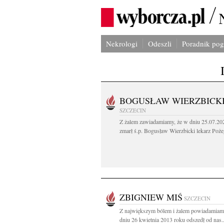
Nekrologi
Odeszli
Poradnik po
BOGUSŁAW WIERZBICK
SZCZECIN
Z żalem zawiadamiamy, że w dniu 25.07.202
zmarł ś.p. Bogusław Wierzbicki lekarz Poże
ZBIGNIEW MIŚ
SZCZECIN
Z największym bólem i żalem powiadamiam
dniu 26 kwietnia 2013 roku odszedł od nas..