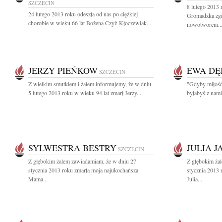
SZCZECIN
8 lutego 2013
24 lutego 2013 roku odeszła od nas po ciężkiej
Gromadzka zgi
chorobie w wieku 66 lat Bożena Czyż-Kłoczewiak...
nowotworem...
JERZY PIEŃKOW
EWA DĘ
SZCZECIN
Z wielkim smutkiem i żalem informujemy, że w dniu
"Gdyby miłość
5 lutego 2013 roku w wieku 94 lat zmarł Jerzy...
byłabyś z nami
SYLWESTRA BESTRY
JULIA 
SZCZECIN
Z głębokim żalem zawiadamiam, że w dniu 27
Z głębokim ża
stycznia 2013 roku zmarła moja najukochańsza
stycznia 2013
Mama...
Julia...