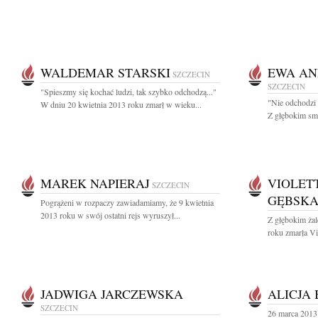
WALDEMAR STARSKI
EWA AN
SZCZECIN
SZCZECIN
"Spieszmy się kochać ludzi, tak szybko odchodzą..."
"Nie odchodzi 
W dniu 20 kwietnia 2013 roku zmarł w wieku...
Z głębokim smu
MAREK NAPIERAJ
VIOLET
SZCZECIN
GĘBSK
Pogrążeni w rozpaczy zawiadamiamy, że 9 kwietnia
2013 roku w swój ostatni rejs wyruszył...
Z głębokim ża
roku zmarła Vi
JADWIGA JARCZEWSKA
ALICJA
SZCZECIN
26 marca 2013 