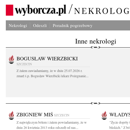
Nekrologi
Odeszli
Poradnik pogrzebowy
Inne nekrologi
BOGUSŁAW WIERZBICKI
SZCZECIN
Z żalem zawiadamiamy, że w dniu 25.07.2026 r.
zmarł ś.p. Bogusław Wierzbicki lekarz Pożegnanie...
ZBIGNIEW MIŚ
WŁADYS
SZCZECIN
Z największym bólem i żalem powiadamiamy, że w
"Życie dopóty 
dniu 26 kwietnia 2013 roku odszedł od nas...
bliskich." Z bó