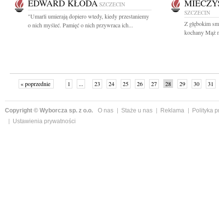
EDWARD KŁODA
MIECZY
SZCZECIN
SZCZECIN
"Umarli umierają dopiero wtedy, kiedy przestaniemy
Z głębokim sm
o nich myśleć. Pamięć o nich przywraca ich...
kochany Mąż m
« poprzednie
1
...
23
24
25
26
27
28
29
30
31
»
Copyright © Wyborcza sp. z o.o.
O nas
Staże u nas
Reklama
Polityka 
Ustawienia prywatności