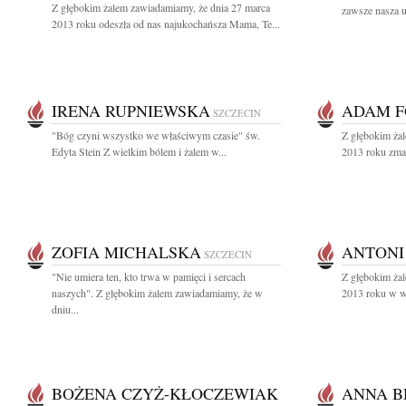
Z głębokim żalem zawiadamiamy, że dnia 27 marca
zawsze nasza u
2013 roku odeszła od nas najukochańsza Mama, Te...
IRENA RUPNIEWSKA
ADAM F
SZCZECIN
"Bóg czyni wszystko we właściwym czasie" św.
Z głębokim ża
Edyta Stein Z wielkim bólem i żalem w...
2013 roku zmar
ZOFIA MICHALSKA
ANTONI
SZCZECIN
"Nie umiera ten, kto trwa w pamięci i sercach
Z głębokim żal
naszych". Z głębokim żalem zawiadamiamy, że w
2013 roku w wi
dniu...
BOŻENA CZYŻ-KŁOCZEWIAK
ANNA B