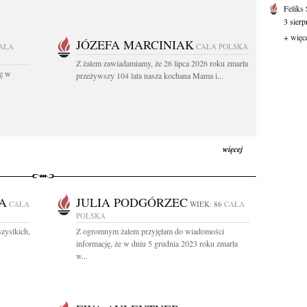
Feliks
3 sierp
+ więc
JÓZEFA MARCINIAK
AŁA
CAŁA POLSKA
Z żalem zawiadamiamy, że 26 lipca 2026 roku zmarła
kę w
przeżywszy 104 lata nasza kochana Mama i...
więcej
A
JULIA PODGÓRZEC
CAŁA
WIEK: 86
CAŁA
POLSKA
zystkich,
Z ogromnym żalem przyjęłam do wiadomości
informację, że w dniu 5 grudnia 2023 roku zmarła
w...