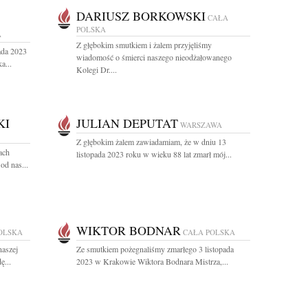
DARIUSZ BORKOWSKI
CAŁA
POLSKA
A
Z głębokim smutkiem i żalem przyjęliśmy
ada 2023
wiadomość o śmierci naszego nieodżałowanego
a...
Kolegi Dr....
KI
JULIAN DEPUTAT
WARSZAWA
Z głębokim żalem zawiadamiam, że w dniu 13
ach
listopada 2023 roku w wieku 88 lat zmarł mój...
od nas...
WIKTOR BODNAR
OLSKA
CAŁA POLSKA
naszej
Ze smutkiem pożegnaliśmy zmarłego 3 listopada
ę...
2023 w Krakowie Wiktora Bodnara Mistrza,...