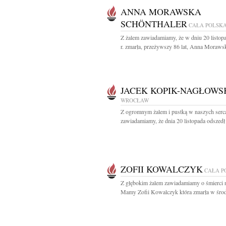
ANNA MORAWSKA
SCHÖNTHALER
CAŁA POLSK
Z żalem zawiadamiamy, że w dniu 20 listop
r. zmarła, przeżywszy 86 lat, Anna Morawsk
JACEK KOPIK-NAGŁOWS
WROCŁAW
Z ogromnym żalem i pustką w naszych serc
zawiadamiamy, że dnia 20 listopada odszedł 
ZOFII KOWALCZYK
CAŁA P
Z głębokim żalem zawiadamiamy o śmierci 
Mamy Zofii Kowalczyk która zmarła w środ