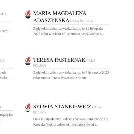
MARIA MAGDALENA
AŁA
ADASZYŃSKA
CAŁA POLSKA
Z głębokim żalem zawiadamiamy, że 11 listopada
a 2023
2023 roku w wieku 83 lat zmarła nasza kochana...
TERESA PASTERNAK
AŁA
CAŁA
POLSKA
opada
Z głębokim żalem zawiadamiamy, że 3 listopada 2023
wicka...
roku zmarła Teresa Pasternak z domu...
SYLWIA STANKIEWICZ
A
CAŁA
POLSKA
mięcią im
Dnia 6 listpada 2023 odeszła Sylwia Stankiewicz z d.
.
Kroenke Piękny człowiek, kochający świat i...