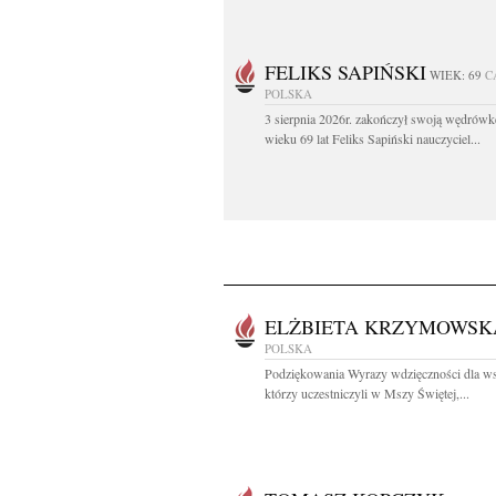
FELIKS SAPIŃSKI
WIEK: 69
C
POLSKA
3 sierpnia 2026r. zakończył swoją wędrów
wieku 69 lat Feliks Sapiński nauczyciel...
ELŻBIETA KRZYMOWSK
POLSKA
Podziękowania Wyrazy wdzięczności dla ws
którzy uczestniczyli w Mszy Świętej,...