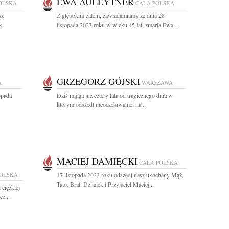
EWA AULEYTNER
OLSKA
CAŁA POLSKA
sz
Z głębokim żalem, zawiadamiamy że dnia 28
k
listopada 2023 roku w wieku 45 lat, zmarła Ewa...
GRZEGORZ GÓJSKI
A
WARSZAWA
opada
Dziś mijają już cztery lata od tragicznego dnia w
.
którym odszedł nieoczekiwanie, na...
MACIEJ DAMIĘCKI
CAŁA POLSKA
POLSKA
17 listopada 2023 roku odszedł nasz ukochany Mąż,
Tato, Brat, Dziadek i Przyjaciel Maciej...
 ciężkiej
z...