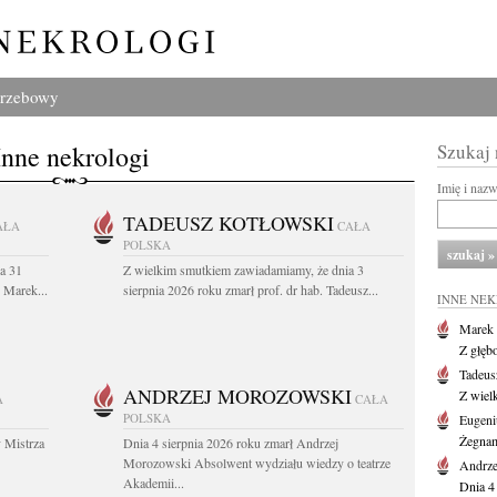
grzebowy
Inne nekrologi
Szukaj
Imię i naz
TADEUSZ KOTŁOWSKI
AŁA
CAŁA
POLSKA
a 31
Z wielkim smutkiem zawiadamiamy, że dnia 3
. Marek...
sierpnia 2026 roku zmarł prof. dr hab. Tadeusz...
INNE NE
Marek 
Z głęb
Tadeus
ANDRZEJ MOROZOWSKI
Z wiel
A
CAŁA
POLSKA
Eugeni
Żegnam
 Mistrza
Dnia 4 sierpnia 2026 roku zmarł Andrzej
Morozowski Absolwent wydziału wiedzy o teatrze
Andrze
Akademii...
Dnia 4 