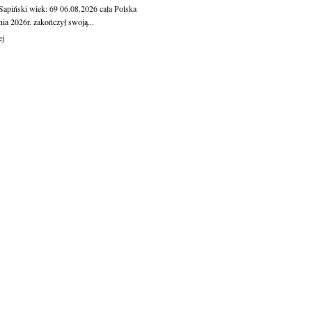
 Sapiński
wiek: 69
06.08.2026
cała Polska
nia 2026r. zakończył swoją...
ej