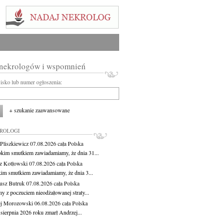
 nekrologów i wspomnień
wisko lub numer ogłoszenia:
+ szukanie zaawansowane
KROLOGI
Pliszkiewicz
07.08.2026
cała Polska
okim smutkiem zawiadamiamy, że dnia 31...
z Kotłowski
07.08.2026
cała Polska
kim smutkiem zawiadamiamy, że dnia 3...
usz Butruk
07.08.2026
cała Polska
y z poczuciem nieodżałowanej straty...
j Morozowski
06.08.2026
cała Polska
sierpnia 2026 roku zmarł Andrzej...