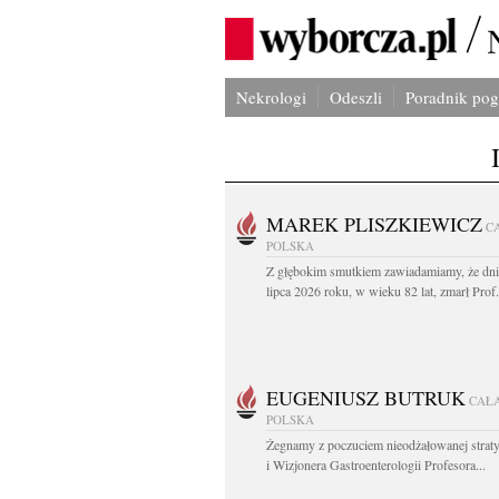
Nekrologi
Odeszli
Poradnik po
MAREK PLISZKIEWICZ
C
POLSKA
Z głębokim smutkiem zawiadamiamy, że dni
lipca 2026 roku, w wieku 82 lat, zmarł Prof
EUGENIUSZ BUTRUK
CAŁ
POLSKA
Żegnamy z poczuciem nieodżałowanej straty
i Wizjonera Gastroenterologii Profesora...