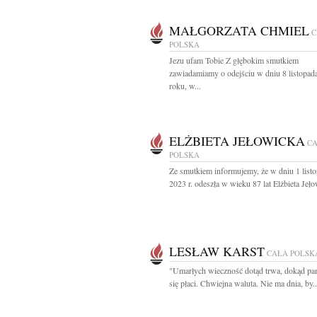
MAŁGORZATA CHMIEL
C
POLSKA
Jezu ufam Tobie Z głębokim smutkiem
zawiadamiamy o odejściu w dniu 8 listopad
roku, w...
ELŻBIETA JEŁOWICKA
C
POLSKA
Ze smutkiem informujemy, że w dniu 1 list
2023 r. odeszła w wieku 87 lat Elżbieta Jeło
LESŁAW KARST
CAŁA POLSK
"Umarłych wieczność dotąd trwa, dokąd pa
się płaci. Chwiejna waluta. Nie ma dnia, by..