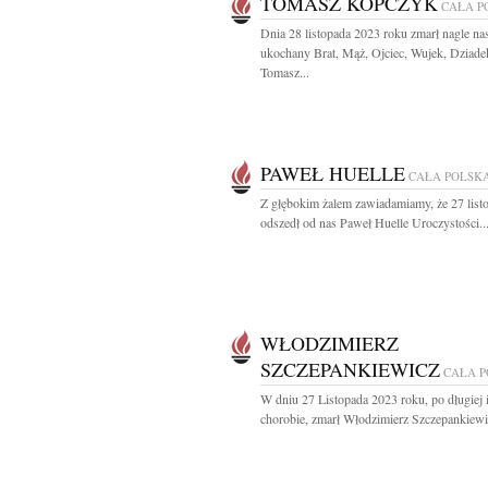
TOMASZ KOPCZYK
CAŁA P
Dnia 28 listopada 2023 roku zmarł nagle na
ukochany Brat, Mąż, Ojciec, Wujek, Dziade
Tomasz...
PAWEŁ HUELLE
CAŁA POLSK
Z głębokim żalem zawiadamiamy, że 27 list
odszedł od nas Paweł Huelle Uroczystości..
WŁODZIMIERZ
SZCZEPANKIEWICZ
CAŁA 
W dniu 27 Listopada 2023 roku, po długiej i
chorobie, zmarł Włodzimierz Szczepankiewic