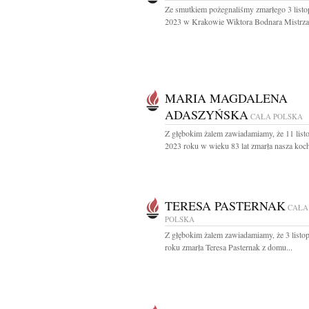
Ze smutkiem pożegnaliśmy zmarłego 3 listo
2023 w Krakowie Wiktora Bodnara Mistrza,
MARIA MAGDALENA
ADASZYŃSKA
CAŁA POLSKA
Z głębokim żalem zawiadamiamy, że 11 list
2023 roku w wieku 83 lat zmarła nasza koch
TERESA PASTERNAK
CAŁA
POLSKA
Z głębokim żalem zawiadamiamy, że 3 listo
roku zmarła Teresa Pasternak z domu...