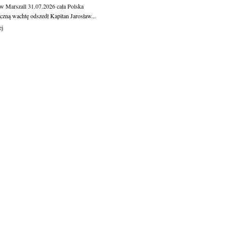
aw Marszall
31.07.2026
cała Polska
czną wachtę odszedł Kapitan Jarosław...
ej