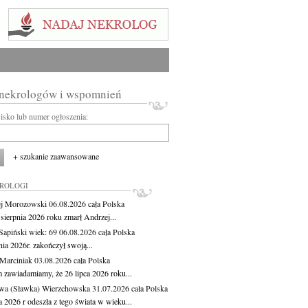
 nekrologów i wspomnień
wisko lub numer ogłoszenia:
+ szukanie zaawansowane
KROLOGI
j Morozowski
06.08.2026
cała Polska
sierpnia 2026 roku zmarł Andrzej...
 Sapiński
wiek: 69
06.08.2026
cała Polska
nia 2026r. zakończył swoją...
 Marciniak
03.08.2026
cała Polska
m zawiadamiamy, że 26 lipca 2026 roku...
wa (Sławka) Wierzchowska
31.07.2026
cała Polska
a 2026 r odeszła z tego świata w wieku...