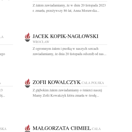
Z żalem zawiadamiamy, że w dniu 20 listopada 2023
r. zmarła, przeżywszy 86 lat, Anna Morawska...
JACEK KOPIK-NAGŁOWSKI
ŁA
WROCŁAW
Z ogromnym żalem i pustką w naszych sercach
nego
zawiadamiamy, że dnia 20 listopada odszedł od nas...
ZOFII KOWALCZYK
A
CAŁA POLSKA
13
Z głębokim żalem zawiadamiamy o śmierci naszej
j...
Mamy Zofii Kowalczyk która zmarła w środę...
MAŁGORZATA CHMIEL
LSKA
CAŁA