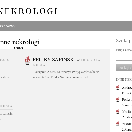
grzebowy
Inne nekrologi
Szukaj
Imię i naz
FELIKS SAPIŃSKI
CAŁA
WIEK: 69
CAŁA
POLSKA
3 sierpnia 2026r. zakończył swoją wędrówkę w
teatrze
wieku 69 lat Feliks Sapiński nauczyciel...
INNE NE
Andrze
Dnia 4 
Feliks
3 sierp
 POLSKA
Józefa
ku zmarła
Z żale
..
Wiesła
20 lipc