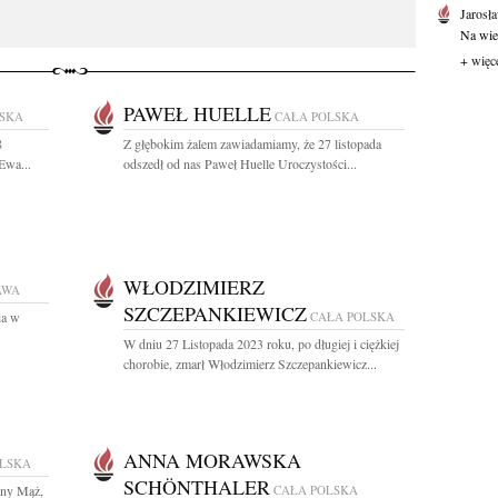
Jarosł
Na wie
+ więc
PAWEŁ HUELLE
LSKA
CAŁA POLSKA
8
Z głębokim żalem zawiadamiamy, że 27 listopada
Ewa...
odszedł od nas Paweł Huelle Uroczystości...
WŁODZIMIERZ
AWA
SZCZEPANKIEWICZ
ia w
CAŁA POLSKA
W dniu 27 Listopada 2023 roku, po długiej i ciężkiej
chorobie, zmarł Włodzimierz Szczepankiewicz...
ANNA MORAWSKA
OLSKA
SCHÖNTHALER
any Mąż,
CAŁA POLSKA