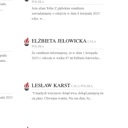
POLSKA
pada
Jezu ufam Tobie Z głębokim smutkiem
...
zawiadamiamy o odejściu w dniu 8 listopada 2023
roku, w...
ELŻBIETA JEŁOWICKA
CAŁA
POLSKA
Ze smutkiem informujemy, że w dniu 1 listopada
opada
2023 r. odeszła w wieku 87 lat Elżbieta Jełowicka...
ana...
LESŁAW KARST
CAŁA POLSKA
"Umarłych wieczność dotąd trwa, dokąd pamięcią im
pada 2023
się płaci. Chwiejna waluta. Nie ma dnia, by...