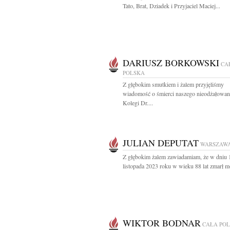
Tato, Brat, Dziadek i Przyjaciel Maciej...
DARIUSZ BORKOWSKI
CA
POLSKA
Z głębokim smutkiem i żalem przyjęliśmy
wiadomość o śmierci naszego nieodżałowa
Kolegi Dr....
JULIAN DEPUTAT
WARSZAW
Z głębokim żalem zawiadamiam, że w dniu 
listopada 2023 roku w wieku 88 lat zmarł mó
WIKTOR BODNAR
CAŁA PO